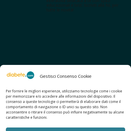
interattiva dedicata a te con spazi
educazionali e test. Iscriviti alla NL per
tutte le novità!
Gestisci Consenso Cookie
Per fornire le migliori esperienze, utilizziamo tecnologie come i cookie
per memorizzare e/o accedere alle informazioni del dispositivo. Il
SCOPRI ANCHE:
consenso a queste tecnologie ci permetterà di elaborare dati come il
> ilmiodiabete.com
comportamento di navigazione o ID unici su questo sito. Non
> casadiabete.it
acconsentire o ritirare il consenso può influire negativamente su alcune
> digitaldiabetes.srl
caratteristiche e funzioni.
> obesitalia.com