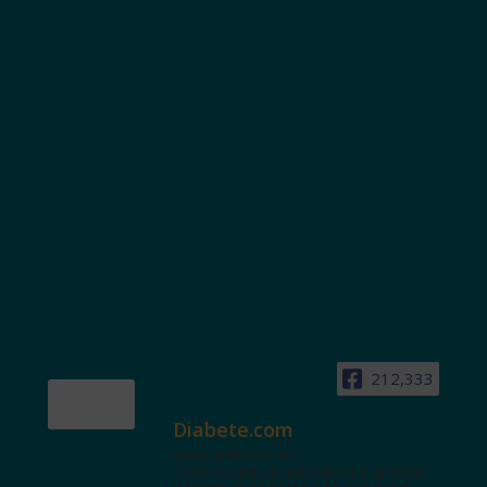
212,333
Diabete.com
www.diabete.com
Tanti contenuti autorevoli e un'area