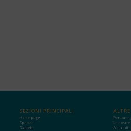
SEZIONI PRINCIPALI
ALTRE
Home page
Persone, 
Speciali
Le nostre 
Diabete
Area inter