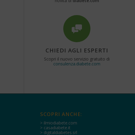
novità di
diabete.com
CHIEDI AGLI ESPERTI
Scopri il nuovo servizio gratuito di
consulenza.diabete.com
SCOPRI ANCHE:
> ilmiodiabete.com
> casadiabete.it
> digitaldiabetes.srl