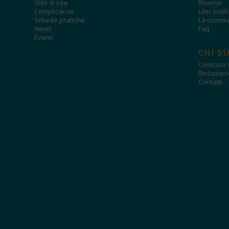
Stile di vita
Risorse
Complicanze
Libri scelt
Schede pratiche
La commun
News
Faq
Eventi
CHI S
Comitato s
Redazion
Contatti