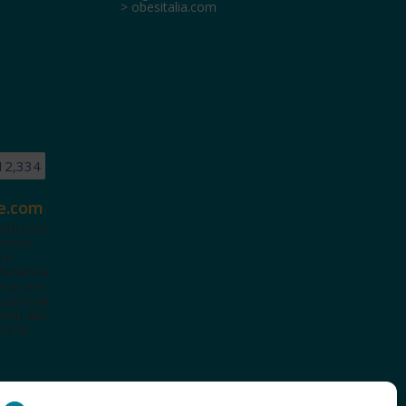
> obesitalia.com
12,334
e.com
ete.com
tenuti
i e
terattiva
a te con
cazionali
iviti alla
te le