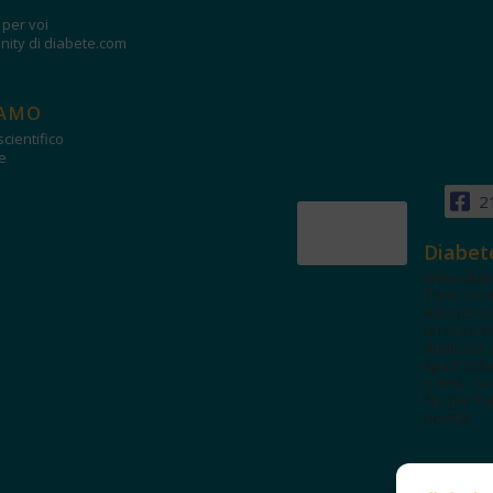
i per voi
ity di diabete.com
IAMO
cientifico
e
2
Diabet
www.diab
Tanti con
autorevol
un'area in
dedicata 
spazi edu
e test. Iscr
NL per tut
novità!