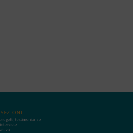
 SEZIONI
progetti, testimonianze
interviste
attiva