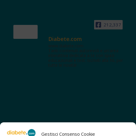
212,337
Diabete.com
www.diabete.com
Tanti contenuti autorevoli e un'area
interattiva dedicata a te con spazi
educazionali e test. Iscriviti alla NL per
tutte le novità!
Gestisci Consenso Cookie