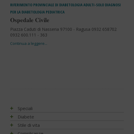
RIFERIMENTO PROVINCIALE DI DIABETOLOGIA ADULTI-SOLO DIAGNOSI
PER LA DIABETOLOGIA PEDIATRICA
Ospedale Civile
Piazza Caduti di Nasseria 97100 - Ragusa 0932 658702
0932 600.111 - 363
Speciali
Antiossidanti e radicali liberi
Diabete
Assistenza e diabete
Impatto socio-sanitario
Stile di vita
Associazioni di pazienti con diabete
Conoscere il diabete
Mondo, Europa
Linee guida e consigli
Complicanze