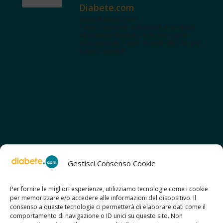
Diabete.com
www.diabete.com
Tanti contenuti autorevoli e un'area
interattiva dedicata a te con spazi
educazionali e test. Iscriviti alla NL per
tutte le novità!
Gestisci Consenso Cookie
Per fornire le migliori esperienze, utilizziamo tecnologie come i cookie
per memorizzare e/o accedere alle informazioni del dispositivo. Il
SCOPRI ANCHE:
consenso a queste tecnologie ci permetterà di elaborare dati come il
> ilmiodiabete.com
comportamento di navigazione o ID unici su questo sito. Non
> casadiabete.it