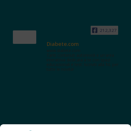
212,327
Diabete.com
www.diabete.com
Tanti contenuti autorevoli e un'area
interattiva dedicata a te con spazi
educazionali e test. Iscriviti alla NL per
tutte le novità!