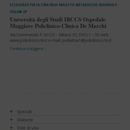
ECCELLENZA PER LA CURA DELLE MALATTIE METABOLICHE-DIAGNOSI E
FOLLOW-UP
Università degli Studi IRCCS Ospedale
Maggiore Policlinico-Clinica De Marchi
Via Commenda 9 20122 - Milano 02 5503.1 - 50 web:
www.policlinico.mi.it e-mail:
pediatria1@policlinico.mi.it
Speciali
Antiossidanti e radicali liberi
Diabete
Assistenza e diabete
Impatto socio-sanitario
Stile di vita