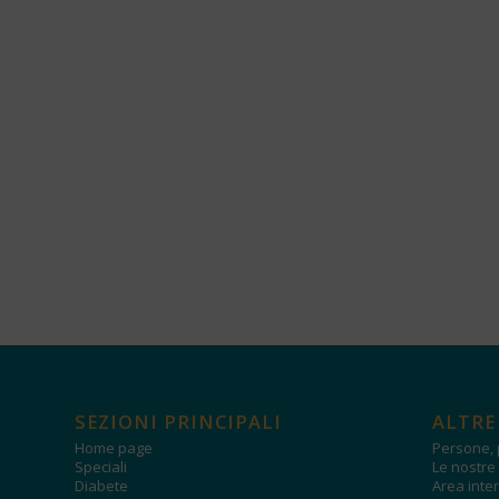
SEZIONI PRINCIPALI
ALTRE
Home page
Persone, 
Speciali
Le nostre 
Diabete
Area inter