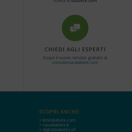
novità di
diabete.com
CHIEDI AGLI ESPERTI
Scopri il nuovo servizio gratuito di
consulenza.diabete.com
SCOPRI ANCHE:
> ilmiodiabete.com
> casadiabete.it
> digitaldiabetes.srl