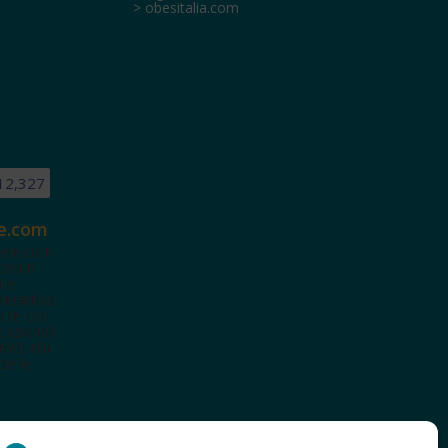
> obesitalia.com
12,327
e.com
ete.com
tenuti
i e
terattiva
a te con
cazionali
iviti alla
te le