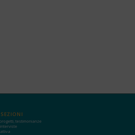
 SEZIONI
progetti, testimonianze
interviste
attiva