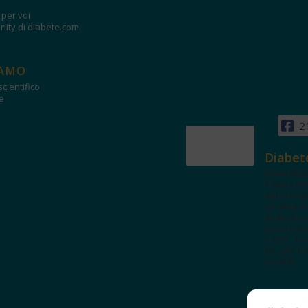
i per voi
ity di diabete.com
IAMO
cientifico
e
2
Diabet
www.diab
Tanti con
autorevol
un'area in
dedicata 
spazi edu
e test. Iscr
NL per tut
novità!