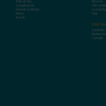
Stile di vita
Risorse
Complicanze
Libri scelt
Schede pratiche
La commun
News
Faq
Eventi
CHI S
Comitato s
Redazion
Contatti