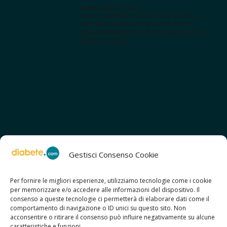
www.diabete.com
Tanti contenuti autorevoli e un'area
interattiva dedicata a te con spazi
educazionali e test. Iscriviti alla NL per
tutte le novità!
Gestisci Consenso Cookie
Per fornire le migliori esperienze, utilizziamo tecnologie come i cookie
per memorizzare e/o accedere alle informazioni del dispositivo. Il
SCOPRI ANCHE:
consenso a queste tecnologie ci permetterà di elaborare dati come il
> ilmiodiabete.com
comportamento di navigazione o ID unici su questo sito. Non
> casadiabete.it
acconsentire o ritirare il consenso può influire negativamente su alcune
> digitaldiabetes.srl
caratteristiche e funzioni.