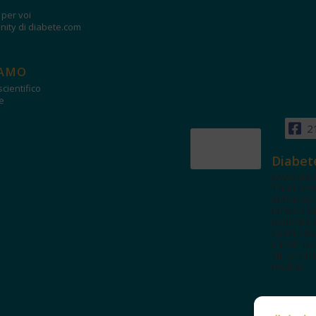
i per voi
ity di diabete.com
IAMO
cientifico
e
2
Diabet
www.diab
Tanti con
autorevol
un'area in
dedicata 
spazi edu
e test. Iscr
NL per tut
novità!