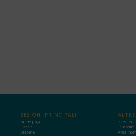
SEZIONI PRINCIPALI
ALTRE
Home page
Persone, 
Speciali
Le nostre 
Diabete
Area inter