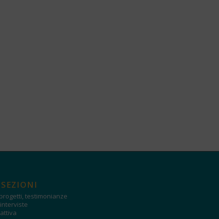
 SEZIONI
progetti, testimonianze
interviste
attiva