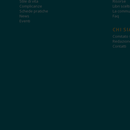
Stile di vita
Risorse
Complicanze
Libri scelt
Schede pratiche
La commun
News
Faq
Eventi
CHI S
Comitato s
Redazion
Contatti