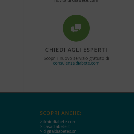
novità di
diabete.com
CHIEDI AGLI ESPERTI
Scopri il nuovo servizio gratuito di
consulenza.diabete.com
SCOPRI ANCHE:
> ilmiodiabete.com
> casadiabete.it
> digitaldiabetes.srl