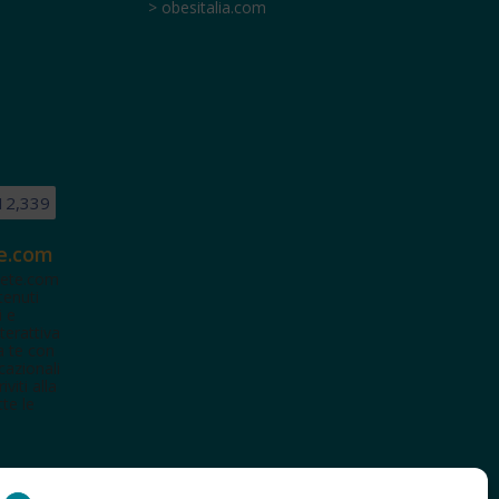
> obesitalia.com
12,339
e.com
ete.com
tenuti
i e
terattiva
a te con
cazionali
iviti alla
te le