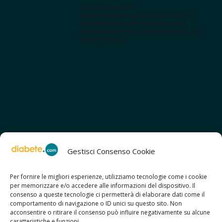
www.diabete.com
Tanti contenuti autorevoli e un'area
interattiva dedicata a te con spazi
educazionali e test. Iscriviti alla NL per
tutte le novità!
Gestisci Consenso Cookie
Per fornire le migliori esperienze, utilizziamo tecnologie come i cookie
per memorizzare e/o accedere alle informazioni del dispositivo. Il
SCOPRI ANCHE:
consenso a queste tecnologie ci permetterà di elaborare dati come il
> ilmiodiabete.com
comportamento di navigazione o ID unici su questo sito. Non
> casadiabete.it
acconsentire o ritirare il consenso può influire negativamente su alcune
> digitaldiabetes.srl
caratteristiche e funzioni.