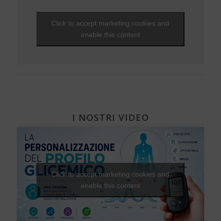
NEWS - 2011
può!
Diabete e donna
EVENTI - 2013
Viaggi e vacanze
NEWS - 2010
Che fantastica storia è la vita
Gravidanza e diabete
EVENTI - 2012
Click to accept marketing cookies and
Visite ed esami
NEWS - 2009
Una Vita Su Misura
Diabete, cuore e vasi
EVENTI - 2010
enable this content
Diabete e attività fisica
I NOSTRI VIDEO
Click to accept marketing cookies and
enable this content