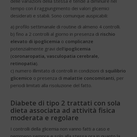
delle variazioni della stessa e tende a diminuire nel
tempo con il raggiungimento dei valori glicemici
desiderati e stabili. Sono comunque auspicabili:
a) profilo settimanale di routine di almeno 4 controlli.
b) fino a 2 controlli al giorno in presenza di
rischio
elevato di ipoglicemia
o
complicanze
potenzialmente gravi dell’
ipoglicemia
(
coronaropatia,
vasculopatia cerebrale
,
retinopatia
).
c) numero illimitato di controlli in condizioni di
squilibrio
glicemico
o presenza di
malattie concomitanti
, per
periodi limitati alla risoluzione del fatto.
Diabete di tipo 2 trattati con sola
dieta associata ad attività fisica
moderata e regolare
I controlli della glicemia non vanno fatti a caso e
nemmeno sempre e solo alla stessa ora in quanto la