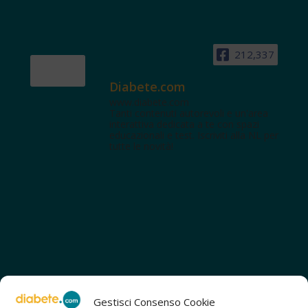
212,337
Diabete.com
www.diabete.com
Tanti contenuti autorevoli e un'area
interattiva dedicata a te con spazi
educazionali e test. Iscriviti alla NL per
tutte le novità!
Gestisci Consenso Cookie