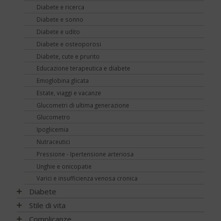
Diabete e ricerca
Diabete e sonno
Diabete e udito
Diabete e osteoporosi
Diabete, cute e prurito
Educazione terapeutica e diabete
Emoglobina glicata
Estate, viaggi e vacanze
Glucometri di ultima generazione
Glucometro
Ipoglicemia
Nutraceutici
Pressione - Ipertensione arteriosa
Unghie e onicopatie
Varici e insufficienza venosa cronica
Diabete
Impatto socio-sanitario
Stile di vita
Conoscere il diabete
Mondo, Europa
Linee guida e consigli
Complicanze