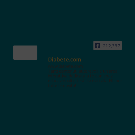
212,337
Diabete.com
www.diabete.com
Tanti contenuti autorevoli e un'area
interattiva dedicata a te con spazi
educazionali e test. Iscriviti alla NL per
tutte le novità!