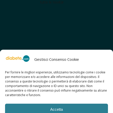
tutte le novità!
Gestisci Consenso Cookie
Per fornire le migliori esperienze, utilizziamo tecnologie come i cookie
per memorizzare e/o accedere alle informazioni del dispositivo. Il
SCOPRI ANCHE:
consenso a queste tecnologie ci permetterà di elaborare dati come il
> ilmiodiabete.com
comportamento di navigazione o ID unici su questo sito. Non
> casadiabete.it
acconsentire o ritirare il consenso può influire negativamente su alcune
> digitaldiabetes.srl
caratteristiche e funzioni.
> obesitalia.com
Accetta