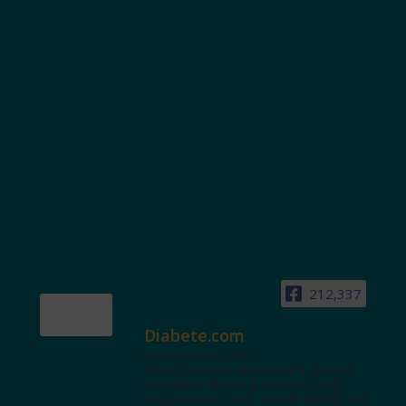
212,337
Diabete.com
www.diabete.com
Tanti contenuti autorevoli e un'area
interattiva dedicata a te con spazi
educazionali e test. Iscriviti alla NL per