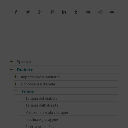
Speciali
Antiossidanti e radicali liberi
Diabete
Assistenza e diabete
Impatto socio-sanitario
Associazioni di pazienti con diabete
Conoscere il diabete
Mondo, Europa
Automonitoraggio glicemia
Terapia
Italia
Che cos'è il diabete
Centenario dell'insulina
Regioni
Sintesi e ruolo dell'insulina
Terapia del diabete
COVID-19 e diabete
Tutto sulla glicemia
Terapia dell'obesità
Diabete e obesità
Fattori di rischio
Metformina e altre terapie
Diabete, obesità e attività fisica
Prediabete
Insulina e glucagone
Diabete e celiachia
Principali tipi
Ricerca scientifica