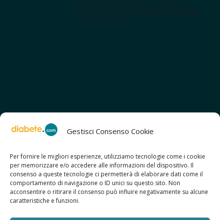
interattiva dedicata a te con spazi
educazionali e test. Iscriviti alla NL per
tutte le novità!
Gestisci Consenso Cookie
Per fornire le migliori esperienze, utilizziamo tecnologie come i cookie
per memorizzare e/o accedere alle informazioni del dispositivo. Il
SCOPRI ANCHE:
consenso a queste tecnologie ci permetterà di elaborare dati come il
> ilmiodiabete.com
comportamento di navigazione o ID unici su questo sito. Non
> casadiabete.it
acconsentire o ritirare il consenso può influire negativamente su alcune
> digitaldiabetes.srl
caratteristiche e funzioni.
> obesitalia.com