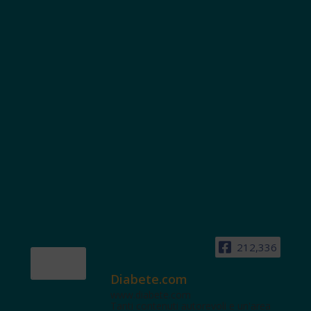
212,336
Diabete.com
www.diabete.com
Tanti contenuti autorevoli e un'area