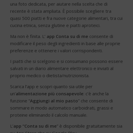
una foto dedicata, per aiutare nella scelta che di
recente è stata ampliata. È possibile scegliere tra
quasi 500 piatti e fra nuove categorie alimentari, tra cui
cucina etnica, senza glutine e piatti aproteici.
Ma non è finita. L’
app Conta su di me
consente di
modificare il peso degli ingredienti in base alle proprie
preferenze e ottenere i valori corrispondenti.
I piatti che si scelgono e si consumano possono essere
salvati in un diario alimentare elettronico e inviati al
proprio medico o dietista/nutrizionista.
Scarica l’app e scopri quanto sia utile per
un’
alimentazione più consapevole
: c’è anche la
funzione “
Aggiungi al mio pasto
” che consente di
sommare in modo automatico carboidrati, grassi e
proteine eliminando il calcolo manuale.
L’
app “Conta su di me
” è disponibile gratuitamente sia
su App Store che su Google Play.