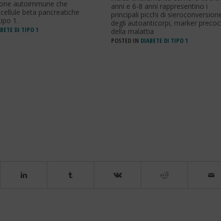
zione autoimmune che
anni e 6-8 anni rappresentino i
 cellule beta pancreatiche
principali picchi di sieroconversion
tipo 1.
degli autoanticorpi, marker precoc
BETE DI TIPO 1
della malattia
POSTED IN
DIABETE DI TIPO 1