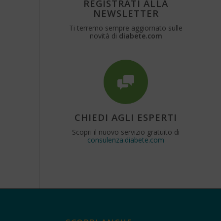
REGISTRATI ALLA
NEWSLETTER
Ti terremo sempre aggiornato sulle
novità di
diabete.com
CHIEDI AGLI ESPERTI
Scopri il nuovo servizio gratuito di
consulenza.diabete.com