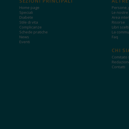
SEZIONI PRINCIPALI
ALTRE
Home page
Persone, 
Speciali
Le nostre 
Diabete
Area inter
Stile di vita
Risorse
Complicanze
Libri scelt
Schede pratiche
La commun
News
Faq
Eventi
CHI S
Comitato s
Redazion
Contatti