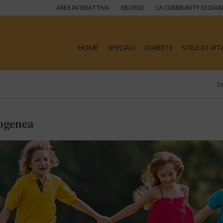
AREA INTERATTIVA
RISORSE
LA COMMUNITY DI DIAB
HOME
SPECIALI
DIABETE
STILE DI VIT
Se
rogenea