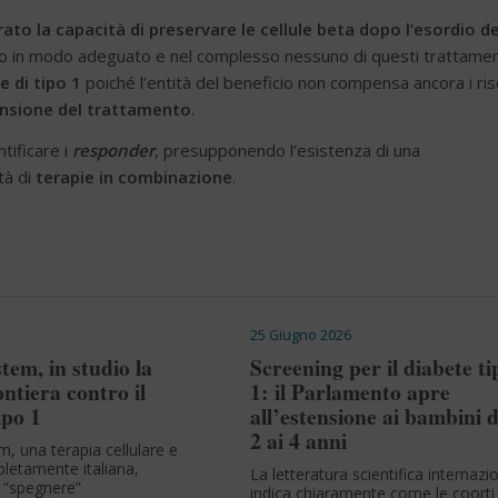
to la capacità di preservare le cellule beta dopo l’esordio de
sto in modo adeguato e nel complesso nessuno di questi trattamen
e di tipo 1
poiché l’entità del beneficio non compensa ancora i ris
pensione del trattamento
.
ntificare i
responder
, presupponendo l’esistenza di una
ità di
terapie in combinazione
.
25 Giugno 2026
em, in studio la
Screening per il diabete ti
ntiera contro il
1: il Parlamento apre
ipo 1
all’estensione ai bambini d
2 ai 4 anni
 una terapia cellulare e
letamente italiana,
La letteratura scientifica internazi
 “spegnere”
indica chiaramente come le coorti