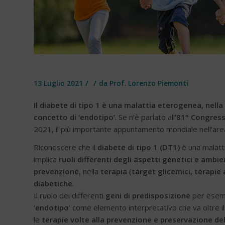
/
/
13 Luglio 2021
da
Prof. Lorenzo Piemonti
Il diabete di tipo 1 è una malattia eterogenea, nella
concetto di ‘endotipo’
. Se n’è parlato all’
81° Congresso
2021, il più importante appuntamento mondiale nell’are
Riconoscere che il
diabete di tipo 1 (DT1)
è una malatt
implica
ruoli differenti degli aspetti genetici e ambie
prevenzione
, nella
terapia
(
target glicemici, terapie
diabetiche
.
Il ruolo dei differenti
geni di predisposizione
per esempi
‘
endotipo
’ come elemento interpretativo che va oltre i
le
terapie volte alla prevenzione e preservazione dell