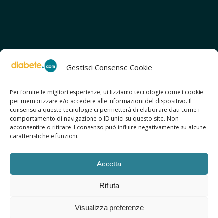
Gestisci Consenso Cookie
Per fornire le migliori esperienze, utilizziamo tecnologie come i cookie
per memorizzare e/o accedere alle informazioni del dispositivo. Il
SCOPRI ANCHE:
consenso a queste tecnologie ci permetterà di elaborare dati come il
> ilmiodiabete.com
comportamento di navigazione o ID unici su questo sito. Non
> casadiabete.it
acconsentire o ritirare il consenso può influire negativamente su alcune
> digitaldiabetes.srl
caratteristiche e funzioni.
> obesitalia.com
Accetta
Rifiuta
© 2026 Copyright - Diabete.com
Visualizza preferenze