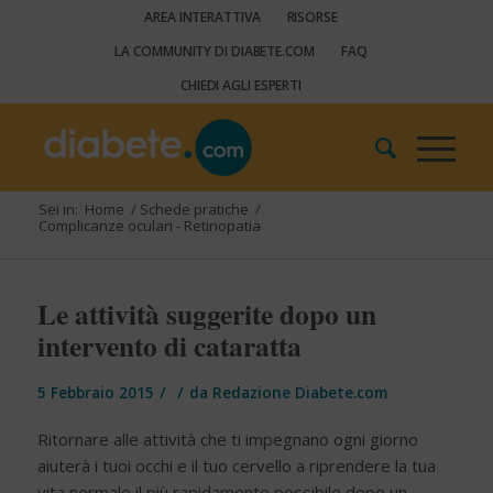
AREA INTERATTIVA
RISORSE
LA COMMUNITY DI DIABETE.COM
FAQ
CHIEDI AGLI ESPERTI
Sei in:
Home
/
Schede pratiche
/
Complicanze oculari - Retinopatia
Le attività suggerite dopo un
intervento di cataratta
/
/
5 Febbraio 2015
da
Redazione Diabete.com
Ritornare alle attività che ti impegnano ogni giorno
aiuterà i tuoi occhi e il tuo cervello a riprendere la tua
vita normale il più rapidamente possibile dopo un