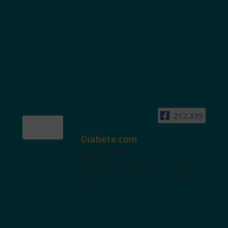
212,339
Diabete.com
www.diabete.com
Tanti contenuti autorevoli e un'area
interattiva dedicata a te con spazi
educazionali e test. Iscriviti alla NL per
tutte le novità!