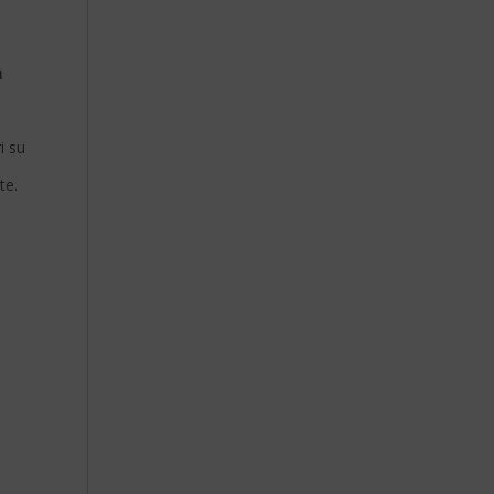
a
i su
te.