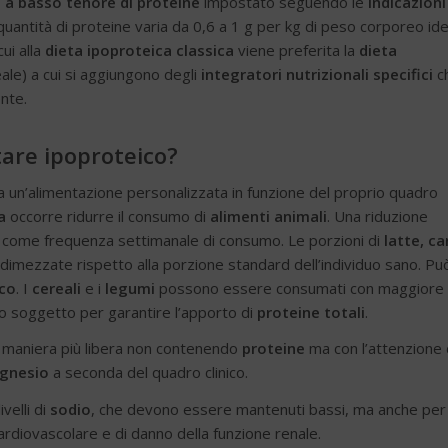
 a basso tenore di proteine
impostato seguendo le
indicazioni
 quantità di proteine varia da 0,6 a 1 g per kg di peso corporeo id
ui alla
dieta ipoproteica classica
viene preferita la
dieta
eale) a cui si aggiungono degli
integratori nutrizionali specifici
c
nte.
are ipoproteico?
a un’alimentazione personalizzata in funzione del proprio quadro
a
occorre ridurre il consumo di
alimenti animali
. Una riduzione
e e come frequenza settimanale di consumo. Le porzioni di
latte,
ca
mezzate rispetto alla porzione standard dell’individuo sano. Pu
co
. I
cereali
e i
legumi
possono essere consumati con maggiore
lo soggetto per garantire l’apporto di
proteine totali
.
maniera più libera non contenendo
proteine
ma con l’attenzione 
gnesio
a seconda del quadro clinico.
livelli di
sodio
, che devono essere mantenuti bassi, ma anche per
 cardiovascolare e di danno della funzione renale.