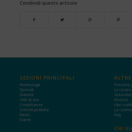
Condividi questo articolo
SEZIONI PRINCIPALI
ALTRE
Home page
Persone, 
Speciali
Le nostre 
Diabete
Area inter
Stile di vita
Risorse
Complicanze
Libri scelt
Schede pratiche
La commun
News
Faq
Eventi
CHI S