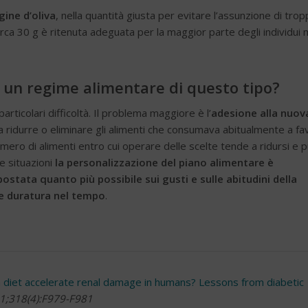
rgine
d’oliva
, nella quantità giusta per evitare l’assunzione di trop
circa 30 g è ritenuta adeguata per la maggior parte degli individui
 in un regime alimentare di questo tipo?
articolari difficoltà. Il problema maggiore è l’
adesione
alla nuov
 a ridurre o eliminare gli alimenti che consumava abitualmente a fa
numero di alimenti entro cui operare delle scelte tende a ridursi e 
e situazioni
la personalizzazione del piano alimentare è
stata quanto più possibile sui gusti e sulle abitudini
della
e duratura nel tempo
.
n diet accelerate renal damage in humans? Lessons from diabetic
 1;318(4):F979-F981