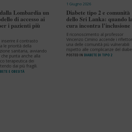
1 Giugno 2026
 dalla Lombardia un
Diabete tipo 2 e comunità
ello di accesso ai
dello Sri Lanka: quando l
er i pazienti più
cura incontra l’inclusione
Il riconoscimento al professor
Vincenzo Cimino accende i riflettor
 inserire il contrasto
una delle comunità più vulnerabili
ra le priorità della
rispetto alle complicanze del diabe
one sanitaria, avviando
POSTED IN
DIABETE DI TIPO 2
 che punta anche alla
ico terapeutica dei
tendo dai più fragili.
BETE E OBESITÀ