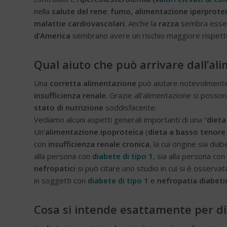
nella
salute del rene
:
fumo, alimentazione iperproteic
malattie
cardiovascolari
. Anche la
razza
sembra essere
d’America
sembrano avere un rischio maggiore rispetto
Qual aiuto che può arrivare dall’al
Una
corretta alimentazione
può aiutare notevolment
insufficienza renale
. Grazie all’alimentazione si posson
stato di nutrizione
soddisfacente.
Vediamo alcuni aspetti generali importanti di una “
dieta
Un’
alimentazione ipoproteica
(
dieta a basso tenore 
con
insufficienza renale cronica
, la cui origine sia di
alla persona con
diabete di tipo 1
, sia alla persona con
nefropatici
si può citare uno studio in cui si è osserva
in soggetti con
diabete di tipo 1
e
nefropatia diabeti
Cosa si intende esattamente per di