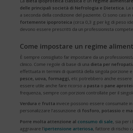
La
dieta ipoproteica classica
è un
regime alimentare
delle principali società di Nefrologia e Dietetica
. La
a seconda della condizione del paziente. Ci sono casi in c
fortemente ipoproteica
(circa 0,3 g per kg di peso id
devono essere prescritti da un professionista compete
Come impostare un regime aliment
È sempre consigliato far impostare da un professionist
clinico. Come regole di base di una
dieta per nefropati
effettuata in termini di quantità della singola porzion
pesce, uova, formaggi,
etc potrebbero anche essere di
essere utile anche fare ricorso a
pasta
o
pane aprotei
frequenza, sempre con porzioni controllate per il singo
Verdura
e
frutta
invece possono essere consumate in 
personalizzare l’assunzione di
fosforo
,
potassio
e
ma
Porre molta attenzione al
consumo di sale
, sia per i 
aggravare l’
ipertensione arteriosa
, fattore di rischio