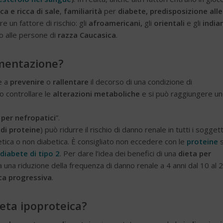
a e ricca di sale
,
familiarità
per
diabete,
predisposizione alle
 un fattore di rischio: gli
afroamericani,
gli
orientali
e gli
india
 alle persone di
razza Caucasica
.
imentazione?
e a
prevenire
o
rallentare
il decorso di una condizione di
o controllare le
alterazioni metaboliche
e si può raggiungere u
 per nefropatici
”.
di proteine
) può ridurre il rischio di danno renale in tutti i soggett
abetica o non diabetica. È consigliato non eccedere con le
proteine
diabete di tipo 2
. Per dare l’idea dei benefici di una
dieta per
ta una riduzione della frequenza di danno renale a 4 anni dal 10 al
ca progressiva
.
eta ipoproteica?