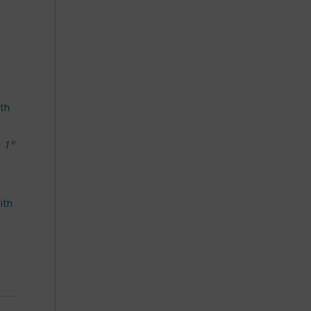
ith
,
1°
ith