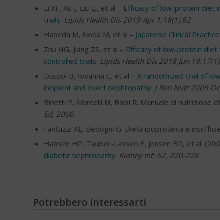
Li XF, Xu J, Liu LJ, et al –
Efficacy of low-protein diet
trials
.
Lipids Health Dis 2019 Apr 1;18(1):82
Haneda M, Noda M, et al –
Japanese Clinical Practic
Zhu HG, Jiang ZS, et al –
Efficacy of low-protein die
controlled trials
.
Lipids Health Dis 2018 Jun 19;17(1
Dussol B, Iovanna C, et al –
A randomized trial of low
incipient and overt nephropathy
.
J Ren Nutr 2005 Oc
Binetti P, Marcelli M, Baisi R. Manuale di nutrizione c
Ed, 2006
Fantuzzi AL, Bedogni G: Dieta ipoproteica e insufficie
Hansen HP, Tauber-Lassen E, Jensen BR, et al. (200
diabetic nephropathy
.
Kidney Int: 62, 220-228
Potrebbero interessarti