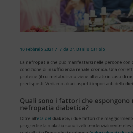
/
/
10 Febbraio 2021
da
Dr. Danilo Cariolo
La
nefropatia
che può manifestarsi nelle persone con
condizione di
insufficienza renale cronica
. Una corrett
proteine (il cui metabolismo viene alterato in caso di
ne
predisposti. Vediamo alcuni aspetti importanti della
die
Quali sono i fattori che espongono 
nefropatia diabetica?
Oltre all’
età del
diabete
, i due fattori che maggiormente
progredire la malattia sono livelli tendenzialmente eleva
controllati e l’
ipercolesterolemia (
valori elevati di c