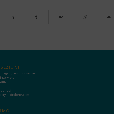
 SEZIONI
progetti, testimonianze
interviste
attiva
i per voi
ity di diabete.com
IAMO