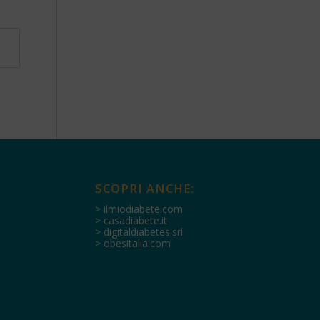
SCOPRI ANCHE:
> ilmiodiabete.com
> casadiabete.it
> digitaldiabetes.srl
> obesitalia.com