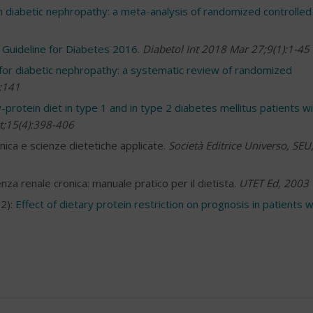
 in diabetic nephropathy: a meta-analysis of randomized controlled
e Guideline for Diabetes 2016
.
Diabetol Int 2018 Mar 27;9(1):1-45
t for diabetic nephropathy: a systematic review of randomized
):141
-protein diet in type 1 and in type 2 diabetes mellitus patients w
t;15(4):398-406
linica e scienze dietetiche applicate.
Società Editrice Universo, SEU
nza renale cronica: manuale pratico per il dietista.
UTET Ed, 2003
2):
Effect of dietary protein restriction on prognosis in patients w