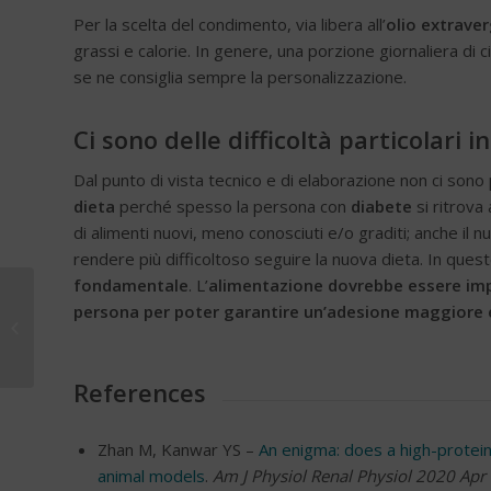
Per la scelta del condimento, via libera all’
olio extrave
grassi e calorie. In genere, una porzione giornaliera di 
se ne consiglia sempre la personalizzazione.
Ci sono delle difficoltà particolari
Dal punto di vista tecnico e di elaborazione non ci sono p
dieta
perché spesso la persona con
diabete
si ritrova
di alimenti nuovi, meno conosciuti e/o graditi; anche il 
rendere più difficoltoso seguire la nuova dieta. In quest
fondamentale
. L’
alimentazione dovrebbe essere impo
persona per poter garantire un’adesione maggiore 
Correzione e terapia
del cheratocono
References
Zhan M, Kanwar YS –
An enigma: does a high-protei
animal models
.
Am J Physiol Renal Physiol 2020 Apr