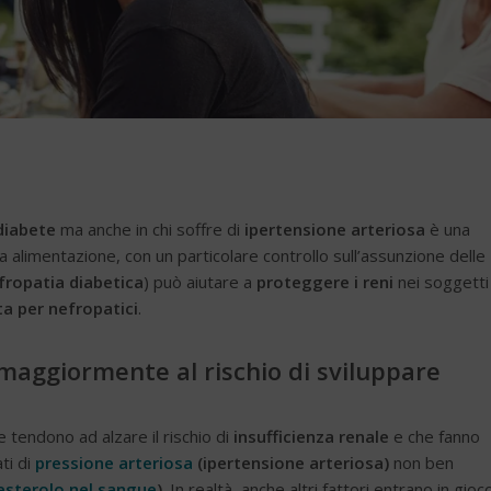
diabete
ma anche in chi soffre di
ipertensione arteriosa
è una
a alimentazione, con un particolare controllo sull’assunzione delle
fropatia diabetica
) può aiutare a
proteggere i reni
nei soggetti
ta per nefropatici
.
maggiormente al rischio di sviluppare
 tendono ad alzare il rischio di
insufficienza renale
e che fanno
ti di
pressione arteriosa
(ipertensione arteriosa)
non ben
olesterolo nel sangue
)
. In realtà, anche altri fattori entrano in gioc