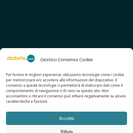
Gestisci Consenso Cookie
Per fornire le migliori esperienze, utilizziamo tecnologie come i cookie
per memorizzare e/o accedere alle informazioni del dispositivo. Il
SCOPRI ANCHE:
consenso a queste tecnologie ci permetterà di elaborare dati come il
> ilmiodiabete.com
comportamento di navigazione o ID unici su questo sito. Non
> casadiabete.it
acconsentire o ritirare il consenso può influire negativamente su alcune
> digitaldiabetes.srl
caratteristiche e funzioni.
> obesitalia.com
Accetta
Rifiuta