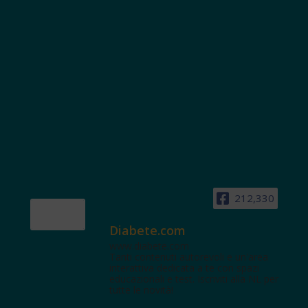
212,330
Diabete.com
www.diabete.com
Tanti contenuti autorevoli e un'area
interattiva dedicata a te con spazi
educazionali e test. Iscriviti alla NL per
tutte le novità!