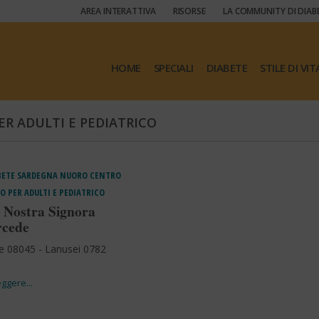
AREA INTERATTIVA
RISORSE
LA COMMUNITY DI DIAB
HOME
SPECIALI
DIABETE
STILE DI VIT
ER ADULTI E PEDIATRICO
BETE
SARDEGNA
NUORO
CENTRO
O PER ADULTI E PEDIATRICO
 Nostra Signora
rcede
e 08045 - Lanusei 0782
1