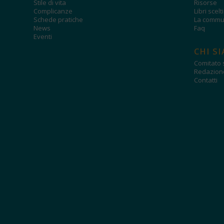
Stile di vita
Risorse
Complicanze
Libri scelt
Schede pratiche
La commun
News
Faq
Eventi
CHI S
Comitato s
Redazion
Contatti