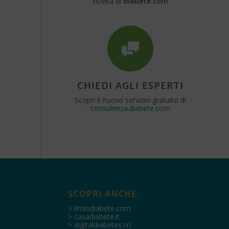
novità di
diabete.com
CHIEDI AGLI ESPERTI
Scopri il nuovo servizio gratuito di
consulenza.diabete.com
SCOPRI ANCHE:
> ilmiodiabete.com
> casadiabete.it
> digitaldiabetes.srl