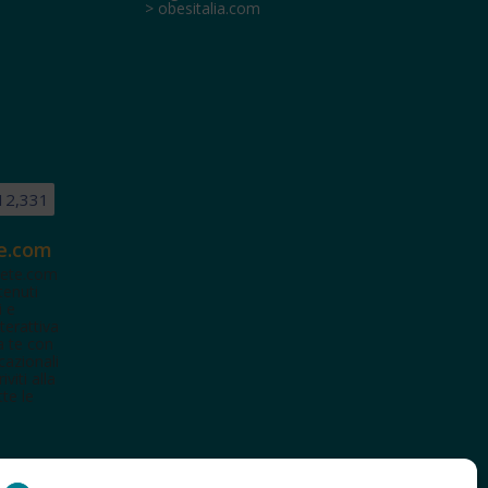
> obesitalia.com
12,331
e.com
ete.com
tenuti
i e
terattiva
a te con
cazionali
iviti alla
te le