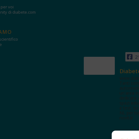
i per voi
ity di diabete.com
IAMO
cientifico
e
2
Diabet
www.diab
Tanti con
autorevol
un'area in
dedicata 
spazi edu
e test. Iscr
NL per tut
novità!