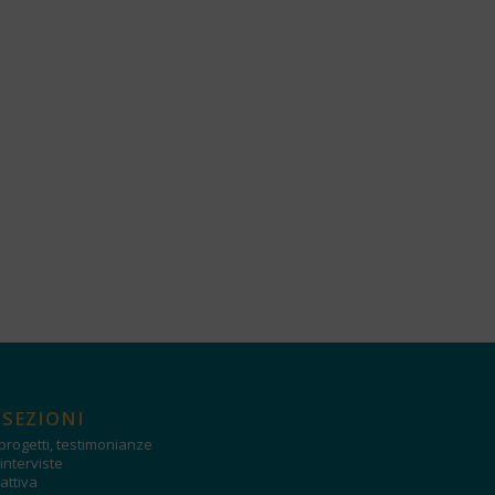
 SEZIONI
progetti, testimonianze
interviste
attiva