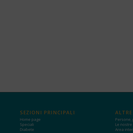
SEZIONI PRINCIPALI
ALTRE
Home page
Persone, 
Speciali
Le nostre 
Diabete
Area inter