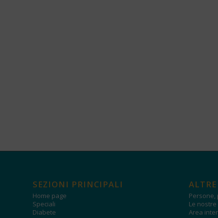
SEZIONI PRINCIPALI
ALTRE
Home page
Persone, 
Speciali
Le nostre 
Diabete
Area inter