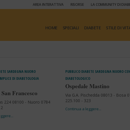
AREA INTERATTIVA
RISORSE
LA COMMUNITY DI DIAB
HOME
SPECIALI
DIABETE
STILE DI VIT
BETE
SARDEGNA
NUORO
PUBBLICO
DIABETE
SARDEGNA
NUORO
CE
MPLICE DI DIABETOLOGIA
DIABETOLOGICO
Ospedale Mastino
 San Francesco
Via G.A. Pischedda 08013 - Bosa 
225.100 - 323
as 224 08100 - Nuoro 0784
12