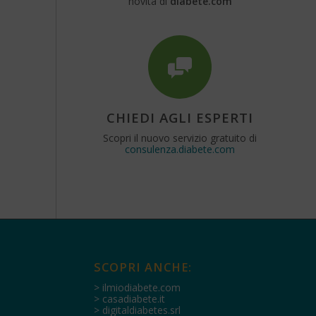
novità di
diabete.com
CHIEDI AGLI ESPERTI
Scopri il nuovo servizio gratuito di
consulenza.diabete.com
SCOPRI ANCHE:
> ilmiodiabete.com
> casadiabete.it
> digitaldiabetes.srl