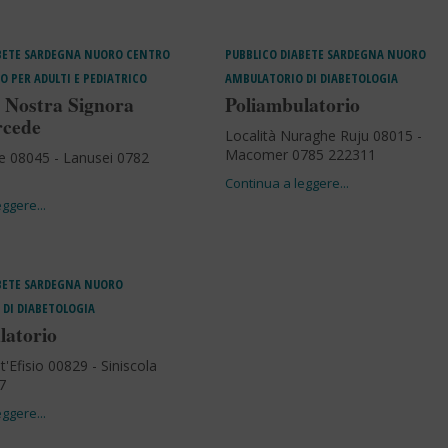
BETE
SARDEGNA
NUORO
CENTRO
PUBBLICO
DIABETE
SARDEGNA
NUORO
O PER ADULTI E PEDIATRICO
AMBULATORIO DI DIABETOLOGIA
 Nostra Signora
Poliambulatorio
rcede
Località Nuraghe Ruju 08015 -
Macomer 0785 222311
e 08045 - Lanusei 0782
1
BETE
SARDEGNA
NUORO
DI DIABETOLOGIA
latorio
t'Efisio 00829 - Siniscola
7