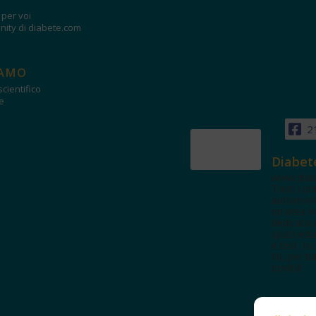
i per voi
ity di diabete.com
IAMO
cientifico
e
2
Diabet
www.diab
Tanti con
autorevol
un'area in
dedicata 
spazi edu
e test. Iscr
NL per tut
novità!