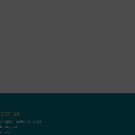
 SEZIONI
progetti, testimonianze
interviste
attiva