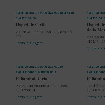
PUBBLICO
DIABETE
SARDEGNA
NUORO
CENTRO
PUBBLICO
DIA
DIABETOLOGICO
DIABETOLOGIC
Ospedale Civile
Ospedale
della Me
Via Emilia 1 08033 - Isili 0782 820.200 -
308
Via Ospedal
4902.11 - 6
PUBBLICO
DIABETE
SARDEGNA
NUORO
PUBBLICO
DIA
AMBULATORIO DI DIABETOLOGIA
AMBULATORIO 
Poliambulatorio
Poliambu
Piazza Sant'Antonio 08028 - Orosei
Località San
0784 998091
0784 87132