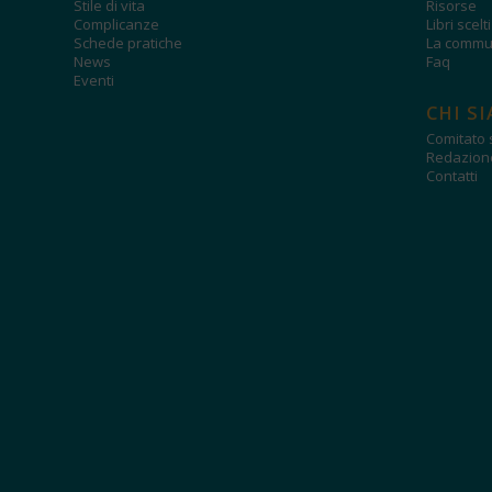
Stile di vita
Risorse
Complicanze
Libri scelt
Schede pratiche
La commun
News
Faq
Eventi
CHI S
Comitato s
Redazion
Contatti