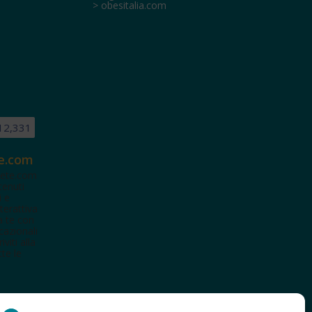
> obesitalia.com
12,331
e.com
ete.com
tenuti
i e
terattiva
a te con
cazionali
iviti alla
te le