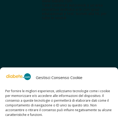
www.diabete.com
Tanti contenuti autorevoli e un'area
interattiva dedicata a te con spazi
educazionali e test. Iscriviti alla NL per
tutte le novità!
Gestisci Consenso Cookie
Per fornire le migliori esperienze, utilizziamo tecnologie come i cookie
per memorizzare e/o accedere alle informazioni del dispositivo. Il
SCOPRI ANCHE:
consenso a queste tecnologie ci permetterà di elaborare dati come il
> ilmiodiabete.com
comportamento di navigazione o ID unici su questo sito. Non
> casadiabete.it
acconsentire o ritirare il consenso può influire negativamente su alcune
> digitaldiabetes.srl
caratteristiche e funzioni.
> obesitalia.com