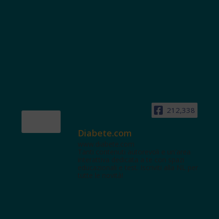
212,338
Diabete.com
www.diabete.com
Tanti contenuti autorevoli e un'area
interattiva dedicata a te con spazi
educazionali e test. Iscriviti alla NL per
tutte le novità!