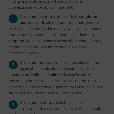
“interpretarli”. In anatomia l’orecchio viene
convenzionalmente diviso in tre parti:
Orecchio esterno
: comprende il
padiglione
1
auricolare
(di solito chiamato semplicemente
orecchio), che serve a localizzare la sorgente sonora, il
canale uditivo
e una sottile membrana chiamata
timpano
. Quando i suoni arrivano al timpano, questo
comincia a vibrare, trasmettendo le vibrazioni
all’orecchio medio.
Orecchio medio
: contiene, in un solo centimetro
2
quadrato i tre più piccoli
ossicini
del corpo
umano: il
martello
, l’
incudine
e la
staffa
. I loro
movimenti amplificano le vibrazioni e trasmettono
all’orecchio interno tutta la gamma possibile dei suoni,
dai singoli toni alle melodie di un’orchestra.
Orecchio interno
: consiste in una piccola
3
struttura detta
coclea
o “chiocciola”, che ospita