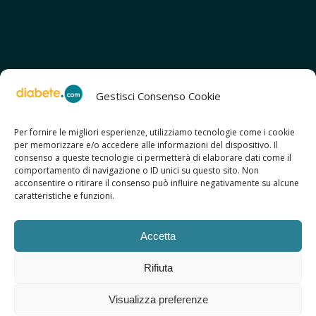
Gestisci Consenso Cookie
Per fornire le migliori esperienze, utilizziamo tecnologie come i cookie
per memorizzare e/o accedere alle informazioni del dispositivo. Il
SCOPRI ANCHE:
consenso a queste tecnologie ci permetterà di elaborare dati come il
> ilmiodiabete.com
comportamento di navigazione o ID unici su questo sito. Non
> casadiabete.it
acconsentire o ritirare il consenso può influire negativamente su alcune
> digitaldiabetes.srl
caratteristiche e funzioni.
> obesitalia.com
Accetta
Rifiuta
© 2026 Copyright - Diabete.com
Visualizza preferenze