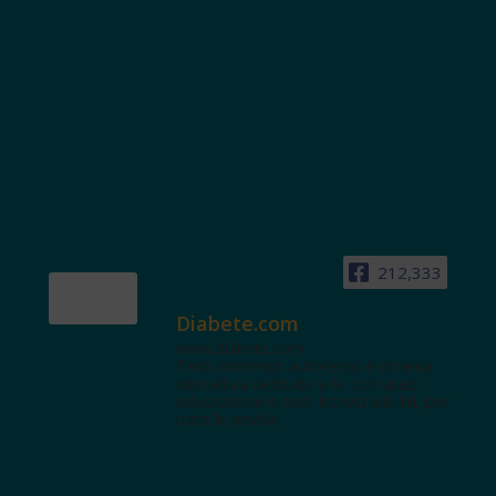
212,333
Diabete.com
www.diabete.com
Tanti contenuti autorevoli e un'area
interattiva dedicata a te con spazi
educazionali e test. Iscriviti alla NL per
tutte le novità!