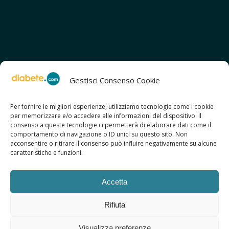
Gestisci Consenso Cookie
Per fornire le migliori esperienze, utilizziamo tecnologie come i cookie
per memorizzare e/o accedere alle informazioni del dispositivo. Il
SCOPRI ANCHE:
consenso a queste tecnologie ci permetterà di elaborare dati come il
> ilmiodiabete.com
comportamento di navigazione o ID unici su questo sito. Non
> casadiabete.it
acconsentire o ritirare il consenso può influire negativamente su alcune
> digitaldiabetes.srl
caratteristiche e funzioni.
> obesitalia.com
Accetta
Rifiuta
© 2026 Copyright - Diabete.com
Visualizza preferenze