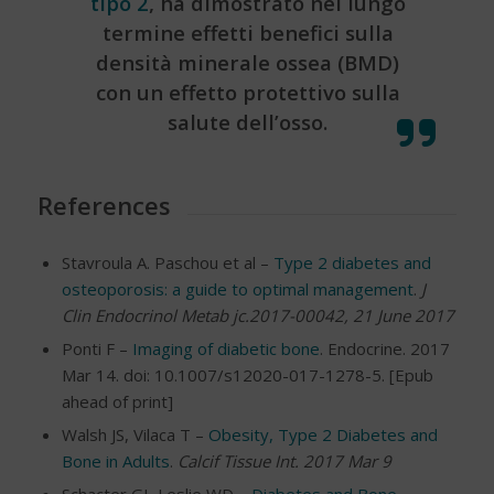
tipo 2
, ha dimostrato nel lungo
termine effetti benefici sulla
densità minerale ossea (BMD)
con un effetto protettivo sulla
salute dell’osso.
References
Stavroula Α. Paschou et al –
Type 2 diabetes and
osteoporosis: a guide to optimal management
.
J
Clin Endocrinol Metab jc.2017-00042, 21 June 2017
Ponti F –
Imaging of diabetic bone
. Endocrine. 2017
Mar 14. doi: 10.1007/s12020-017-1278-5. [Epub
ahead of print]
Walsh JS, Vilaca T –
Obesity, Type 2 Diabetes and
Bone in Adults
.
Calcif Tissue Int. 2017 Mar 9