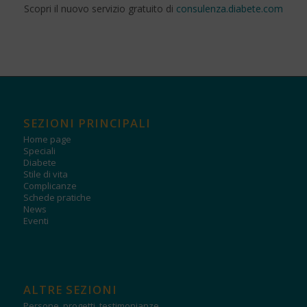
Scopri il nuovo servizio gratuito di
consulenza.diabete.com
SEZIONI PRINCIPALI
Home page
Speciali
Diabete
Stile di vita
Complicanze
Schede pratiche
News
Eventi
ALTRE SEZIONI
Persone, progetti, testimonianze