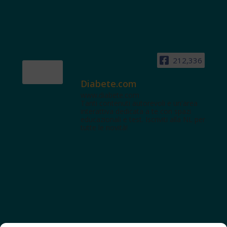
212,336
Diabete.com
www.diabete.com
Tanti contenuti autorevoli e un'area
interattiva dedicata a te con spazi
educazionali e test. Iscriviti alla NL per
tutte le novità!