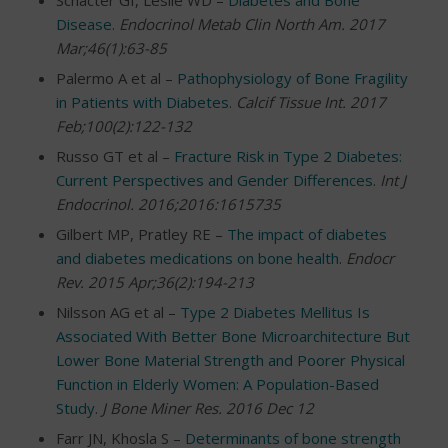
Schacter GI, Leslie WD –
Diabetes and Bone
Disease
.
Endocrinol Metab Clin North Am. 2017
Mar;46(1):63-85
Palermo A et al –
Pathophysiology of Bone Fragility
in Patients with Diabetes
.
Calcif Tissue Int. 2017
Feb;100(2):122-132
Russo GT et al –
Fracture Risk in Type 2 Diabetes:
Current Perspectives and Gender Differences
.
Int J
Endocrinol. 2016;2016:1615735
Gilbert MP, Pratley RE –
The impact of diabetes
and diabetes medications on bone health
.
Endocr
Rev. 2015 Apr;36(2):194-213
Nilsson AG et al –
Type 2 Diabetes Mellitus Is
Associated With Better Bone Microarchitecture But
Lower Bone Material Strength and Poorer Physical
Function in Elderly Women: A Population-Based
Study
.
J Bone Miner Res. 2016 Dec 12
Farr JN, Khosla S –
Determinants of bone strength