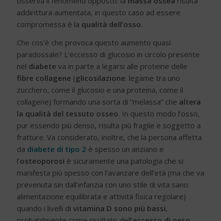
osserva il fenomeno opposto: la
massa ossea
risulta
addirittura aumentata, in questo caso ad essere
compromessa è la
qualità dell’osso
.
Che cos’è che provoca questo aumento quasi
paradossale? L’eccesso di glucosio in circolo presente
nel
diabete
va in parte a legarsi alle proteine delle
fibre collagene
(
glicosilazione
: legame tra uno
zucchero, come il glucosio e una proteina, come il
collagene) formando una sorta di “melassa” che
altera
la qualità del tessuto osseo
. In questo modo l’osso,
pur essendo più denso, risulta più fragile e soggetto a
fratture. Va considerato, inoltre, che la persona affetta
da
diabete di tipo 2
è spesso un anziano e
l’
osteoporosi
è sicuramente una patologia che si
manifesta più spesso con l’avanzare dell’età (ma che va
prevenuta sin dall’infanzia con uno stile di vita sano:
alimentazione equilibrata e attività fisica regolare)
quando i livelli di
vitamina D sono più bassi
,
probabilmente come risultato dell’
eccesso di peso
,