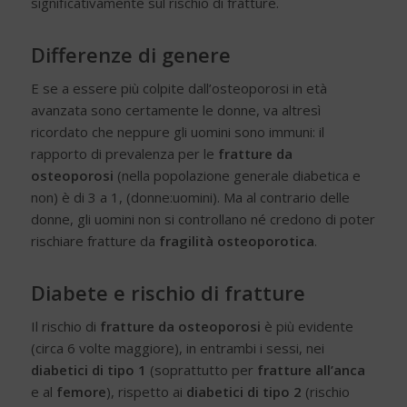
significativamente sul rischio di fratture.
Differenze di genere
E se a essere più colpite dall’osteoporosi in età
avanzata sono certamente le donne, va altresì
ricordato che neppure gli uomini sono immuni: il
rapporto di prevalenza per le
fratture da
osteoporosi
(nella popolazione generale diabetica e
non) è di 3 a 1, (donne:uomini). Ma al contrario delle
donne, gli uomini non si controllano né credono di poter
rischiare fratture da
fragilità osteoporotica
.
Diabete e rischio di fratture
Il rischio di
fratture da osteoporosi
è più evidente
(circa 6 volte maggiore), in entrambi i sessi, nei
diabetici di tipo 1
(soprattutto per
fratture all’anca
e al
femore
), rispetto ai
diabetici di tipo 2
(rischio