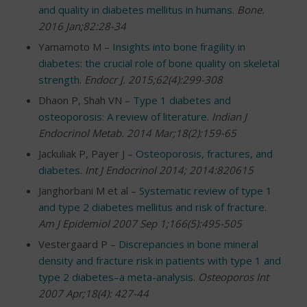
and quality in diabetes mellitus in humans
.
Bone.
2016 Jan;82:28-34
Yamamoto M –
Insights into bone fragility in
diabetes: the crucial role of bone quality on skeletal
strength
.
Endocr J. 2015;62(4):299-308
Dhaon P, Shah VN –
Type 1 diabetes and
osteoporosis: A review of literature
.
Indian J
Endocrinol Metab. 2014 Mar;18(2):159-65
Jackuliak P, Payer J –
Osteoporosis, fractures, and
diabetes
.
Int J Endocrinol 2014; 2014:820615
Janghorbani M et al –
Systematic review of type 1
and type 2 diabetes mellitus and risk of fracture
.
Am J Epidemiol 2007 Sep 1;166(5):495-505
Vestergaard P –
Discrepancies in bone mineral
density and fracture risk in patients with type 1 and
type 2 diabetes–a meta-analysis
.
Osteoporos Int
2007 Apr;18(4): 427-44