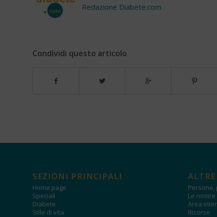
Redazione Diabete.com
Condividi questo articolo
SEZIONI PRINCIPALI
ALTRE
Home page
Persone, 
Speciali
Le nostre 
Diabete
Area inter
Stile di vita
Risorse