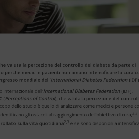
 che valuta la percezione del controllo del diabete da parte di
to perché medici e pazienti non amano intensificare la cura c
congresso mondiale dell’
International Diabetes Federation
(IDF)
 internazionale dell’
International Diabetes Federation
(
IDF
),
OC
(
Perceptions of Control
), che valuta la
percezione del control
scopo dello studio è quello di analizzare come medici e persone c
2,3
 identificano gli ostacoli al raggiungimento dell’obiettivo di cura,
2,3
rollato sulla vita quotidiana
e se sono disponibili a intensific