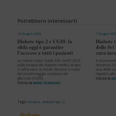
Potrebbero interessarti
16 Giugno 2026
1 Giugno 202
Diabete tipo 2 e CGM: la
Diabete t
sfida oggi è garantire
dello Sr
l’accesso a tutti i pazienti
cura inco
Le nuove Linee Guida SID–AMD 2025
Il riconosci
sulla terapia del diabete mellito di tipo
Vincenzo Cim
2 rafforzano in modo decisivo il ruolo
una delle co
del monitoraggio continuo del
rispetto all
glucosio (CGM).
POSTED IN
DIA
POSTED IN
NUOVE TECNOLOGIE
Tags:
insulina
,
diabete tipo 2