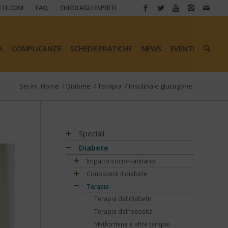
ETE.COM
FAQ
CHIEDI AGLI ESPERTI
A
COMPLICANZE
SCHEDE PRATICHE
NEWS
EVENTI
Sei in:
Home
/
Diabete
/
Terapia
/
Insulina e glucagone
Speciali
Antiossidanti e radicali liberi
Diabete
Assistenza e diabete
Impatto socio-sanitario
Associazioni di pazienti con diabete
Conoscere il diabete
Mondo, Europa
Automonitoraggio glicemia
Terapia
Italia
Che cos'è il diabete
Centenario dell'insulina
Regioni
Sintesi e ruolo dell'insulina
Terapia del diabete
COVID-19 e diabete
Tutto sulla glicemia
Terapia dell'obesità
Diabete e obesità
Fattori di rischio
Metformina e altre terapie