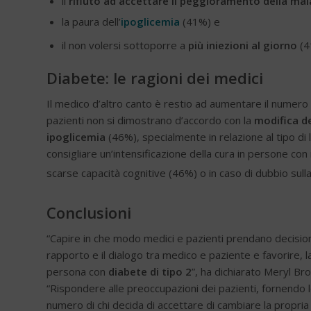
il
rifiuto ad accettare il peggioramento della mal
la paura dell’
ipoglicemia
(41%) e
il non volersi sottoporre a
più iniezioni al giorno
(4
Diabete: le ragioni dei medici
Il medico d’altro canto è restio ad aumentare il numero
pazienti non si dimostrano d’accordo con la
modifica de
ipoglicemia
(46%), specialmente in relazione al tipo di 
consigliare un’intensificazione della cura in persone co
scarse capacità cognitive (46%) o in caso di dubbio sull
Conclusioni
“Capire in che modo medici e pazienti prendano decisioni a
rapporto e il dialogo tra medico e paziente e favorire, 
persona con
diabete di tipo 2
”, ha dichiarato Meryl Br
“Rispondere alle preoccupazioni dei pazienti, fornendo 
numero di chi decida di accettare di cambiare la propria