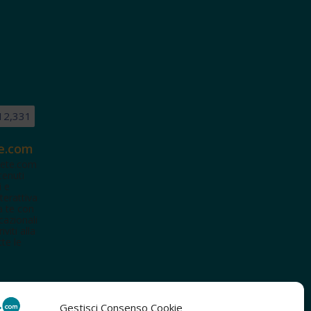
12,331
e.com
ete.com
tenuti
i e
terattiva
a te con
cazionali
iviti alla
te le
Gestisci Consenso Cookie