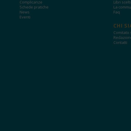
Complicanze
Libri scelt
Schede pratiche
La commun
News
Faq
Eventi
CHI S
Comitato s
Redazion
Contatti