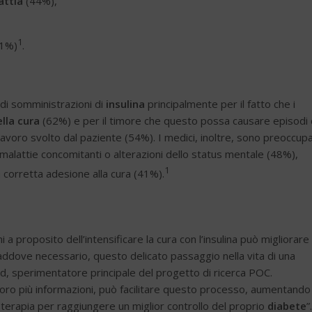
attia
(44%),
1
1%)
.
 di somministrazioni di
insulina
principalmente per il fatto che i
lla cura
(62%) e per il timore che questo possa causare episodi 
lavoro svolto dal paziente (54%). I medici, inoltre, sono preoccupa
n malattie concomitanti o alterazioni dello status mentale (48%),
1
a corretta adesione alla cura (41%).
 proposito dell’intensificare la cura con l’insulina può migliorare i
laddove necessario, questo delicato passaggio nella vita di una
od, sperimentatore principale del progetto di ricerca POC.
loro più informazioni, può facilitare questo processo, aumentando 
 terapia per raggiungere un miglior controllo del proprio
diabete
”.