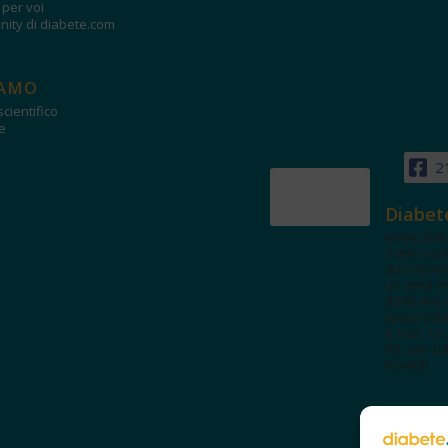
i per voi
ity di diabete.com
IAMO
cientifico
e
2
Diabet
www.diab
Tanti con
autorevol
un'area in
dedicata 
spazi edu
e test. Iscr
NL per tut
novità!