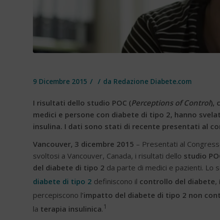
/
/
9 Dicembre 2015
da
Redazione Diabete.com
I risultati dello studio POC (
Perceptions of Control
),
medici e persone con diabete di tipo 2, hanno svela
insulina. I dati sono stati di recente presentati al 
Vancouver, 3 dicembre 2015
– Presentati al Congresso
svoltosi a Vancouver, Canada, i risultati dello
studio P
del diabete di tipo 2
da parte di medici e pazienti. Lo 
diabete di tipo 2
definiscono il
controllo del diabete
,
percepiscono l’
impatto del diabete di tipo 2 non cont
1
la
terapia insulinica
.