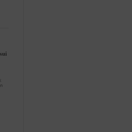
sui
:
on