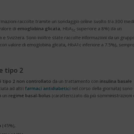
ormazioni raccolte tramite un sondaggio online svolto tra 300 medi
valore di
emoglobina glicata
, HbA
superiore a 8%) da un
1c
 e Svizzera. Sono inoltre state raccolte informazioni da un gruppo
o (con valore di emoglobina glicata, HbA1c inferiore a 7.5%), sempr
e tipo 2
i tipo 2 non controllato
da un trattamento con
insulina basale
iata ad altri
farmaci antidiabetici
nel corso della giornata) sono
 a un
regime basal-bolus
(caratterizzato da più somministrazioni 
a
(45%),