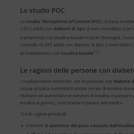
Lo studio POC
Lo
studio
Perceptions of Control
(
POC
) si basa su inf
1.012 adulti con
diabete di tipo 2
non controllato (con 
trattamento con insulina basale in Gran Bretagna, Svezia
controllo di 295 adulti con diabete di tipo 2 controllat
1-3
un trattamento con
insulina basale
.
Le ragioni delle persone con diabet
I risultati hanno mostrato che le persone con
diabete d
(ossia un’unica somministrazione serale di insulina assoc
riluttanti ad aumentare le iniezioni di insulina e passare
insulina al giorno), nonostante il parere del medico.
Tra le ragioni principali:
il timore di
aumento del peso causato dall’insulin