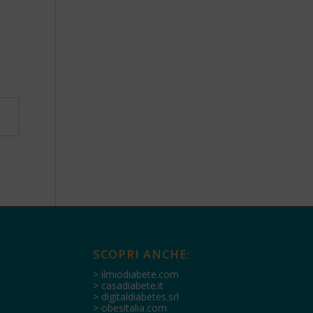
SCOPRI ANCHE:
> ilmiodiabete.com
> casadiabete.it
> digitaldiabetes.srl
> obesitalia.com