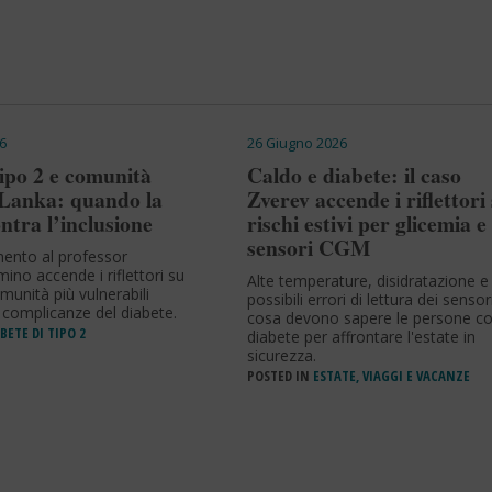
6
26 Giugno 2026
ipo 2 e comunità
Caldo e diabete: il caso
i Lanka: quando la
Zverev accende i riflettori 
ntra l’inclusione
rischi estivi per glicemia e
sensori CGM
mento al professor
ino accende i riflettori su
Alte temperature, disidratazione e
munità più vulnerabili
possibili errori di lettura dei sensori
e complicanze del diabete.
cosa devono sapere le persone c
BETE DI TIPO 2
diabete per affrontare l'estate in
sicurezza.
POSTED IN
ESTATE, VIAGGI E VACANZE