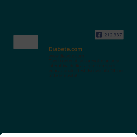
212,337
Diabete.com
www.diabete.com
Tanti contenuti autorevoli e un'area
interattiva dedicata a te con spazi
educazionali e test. Iscriviti alla NL per
tutte le novità!