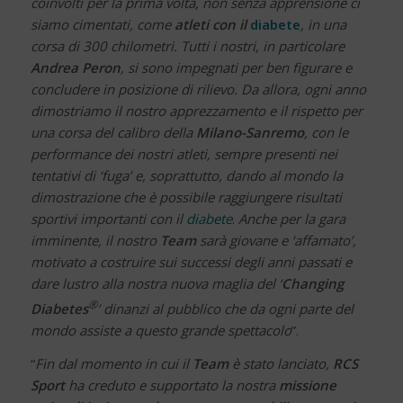
coinvolti per la prima volta, non senza apprensione ci
siamo cimentati, come
atleti con il
diabete
, in una
corsa di 300 chilometri. Tutti i nostri, in particolare
Andrea Peron
, si sono impegnati per ben
figurare e
concludere in posizione di rilievo. Da allora, ogni anno
dimostriamo il nostro apprezzamento e il rispetto per
una corsa del calibro della
Milano-Sanremo
, con le
performance dei nostri atleti, sempre presenti nei
tentativi di ‘fuga’ e, soprattutto, dando al mondo la
dimostrazione che è possibile raggiungere risultati
sportivi importanti con il
diabete
.
Anche per la gara
imminente, il nostro
Team
sarà giovane e ‘affamato’,
motivato a costruire sui successi degli anni passati e
dare lustro alla nostra nuova maglia del ‘
Changing
®
Diabetes
’ dinanzi al pubblico che da ogni parte del
mondo assiste a questo grande spettacolo
”.
“
Fin dal momento in cui il
Team
è stato lanciato,
RCS
Sport
ha creduto e supportato la nostra
missione