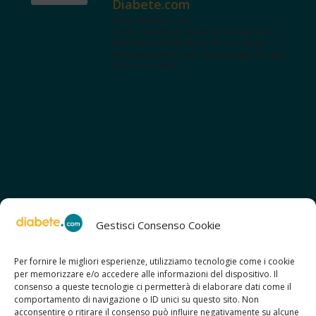
Diabete.com
www.diabete.com
Tanti contenuti autorevoli e un'area
interattiva dedicata a te con spazi
educazionali e test. Iscriviti alla NL per
tutte le novità!
Gestisci Consenso Cookie
Per fornire le migliori esperienze, utilizziamo tecnologie come i cookie
per memorizzare e/o accedere alle informazioni del dispositivo. Il
SCOPRI ANCHE:
consenso a queste tecnologie ci permetterà di elaborare dati come il
> ilmiodiabete.com
comportamento di navigazione o ID unici su questo sito. Non
> casadiabete.it
acconsentire o ritirare il consenso può influire negativamente su alcune