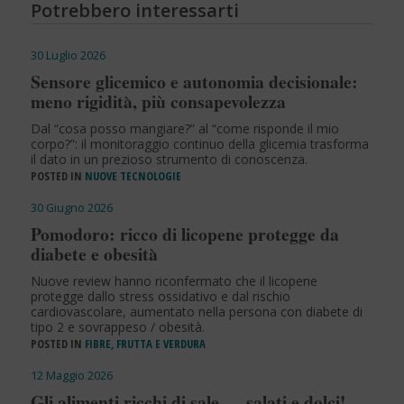
Potrebbero interessarti
30 Luglio 2026
Sensore glicemico e autonomia decisionale:
meno rigidità, più consapevolezza
Dal “cosa posso mangiare?” al “come risponde il mio
corpo?”: il monitoraggio continuo della glicemia trasforma
il dato in un prezioso strumento di conoscenza.
POSTED IN
NUOVE TECNOLOGIE
30 Giugno 2026
Pomodoro: ricco di licopene protegge da
diabete e obesità
Nuove review hanno riconfermato che il licopene
protegge dallo stress ossidativo e dal rischio
cardiovascolare, aumentato nella persona con diabete di
tipo 2 e sovrappeso / obesità.
POSTED IN
FIBRE, FRUTTA E VERDURA
12 Maggio 2026
Gli alimenti ricchi di sale … salati e dolci!