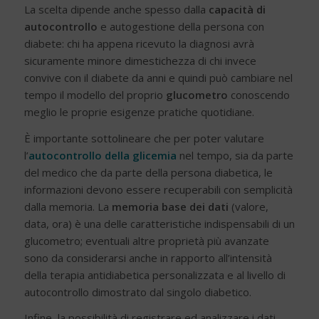
La scelta dipende anche spesso dalla
capacità di
autocontrollo
e autogestione della persona con
diabete: chi ha appena ricevuto la diagnosi avrà
sicuramente minore dimestichezza di chi invece
convive con il diabete da anni e quindi può cambiare nel
tempo il modello del proprio
glucometro
conoscendo
meglio le proprie esigenze pratiche quotidiane.
È importante sottolineare che per poter valutare
l’
autocontrollo della glicemia
nel tempo, sia da parte
del medico che da parte della persona diabetica, le
informazioni devono essere recuperabili con semplicità
dalla memoria. La
memoria base dei dati
(valore,
data, ora) è una delle caratteristiche indispensabili di un
glucometro; eventuali altre proprietà più avanzate
sono da considerarsi anche in rapporto all’intensità
della terapia antidiabetica personalizzata e al livello di
autocontrollo dimostrato dal singolo diabetico.
Infine, la possibilità di registrare ed analizzare i dati