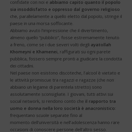
confidate con noi e
abbiamo capito quanto il popolo
sia insoddisfatto e oppresso dal governo religioso
che, parallelamente a quello eletto dal popolo, stringe il
paese in una morsa soffocante.
Abbiamo avuto l’impressione che il divertimento,
almeno quello “pubblico”, fosse estremamente tenuto
a freno, come se i due severi volti degli
ayatollah
Khomeyni
e Khamenei
, raffigurati su ogni parete
pubblica, fossero sempre pronti a giudicare la condotta
dei cittadini.
Nel paese non esistono discoteche, l’alcool è vietato e
le attività promiscue tra ragazzi e ragazze (che non
abbiano un legame di parentela stretto) sono
assolutamente sconsigliate. I giovani, tutti attivi sui
social network, si rendono conto che
il rapporto tra
uomo e donna nella loro società è anacronistico
:
frequentano scuole separate fino al
momento dell’università e nell’adolescenza hanno rare
occasioni di conoscere persone dell’altro sesso.