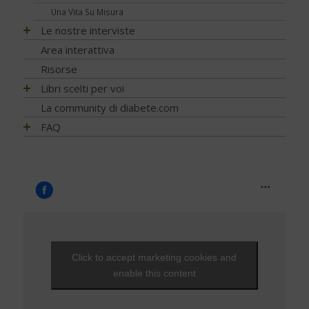
Visite ed esami
NEWS - 2009
Una Vita Su Misura
EVENTI - 2010
Varici e insufficienza venosa cronica
Le nostre interviste
Progetti
Area interattiva
Ricerca
Risorse
Psicologia
Libri scelti per voi
Nutrizione
Alimentazione
La community di diabete.com
Diagnosi
Attività fisica
FAQ
Prevenzione e Terapia
Guide generali
FAQ - Scoprire di avere il diabete
Complicanze
Psicologia
Capire il diabete
Cani per diabetici
Tecnologia
Bambini e diabete
Application
Testimonianze
Il controllo del diabete
Ipoglicemia
Diabete e donna
Gravidanza e diabete
Click to accept marketing cookies and
Diabete, cuore e vasi
enable this content
Diabete e attività fisica