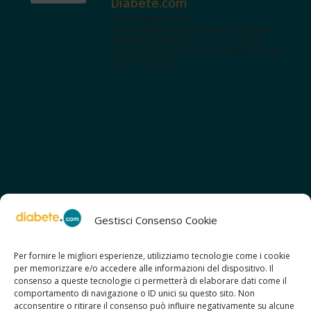
Diabete.com
www.diabete.com
Tanti contenuti autorevoli e un'area
interattiva dedicata a te con spazi
educazionali e test. Iscriviti alla NL per
tutte le novità!
Gestisci Consenso Cookie
Per fornire le migliori esperienze, utilizziamo tecnologie come i cookie
per memorizzare e/o accedere alle informazioni del dispositivo. Il
SCOPRI ANCHE:
consenso a queste tecnologie ci permetterà di elaborare dati come il
> ilmiodiabete.com
comportamento di navigazione o ID unici su questo sito. Non
> casadiabete.it
acconsentire o ritirare il consenso può influire negativamente su alcune