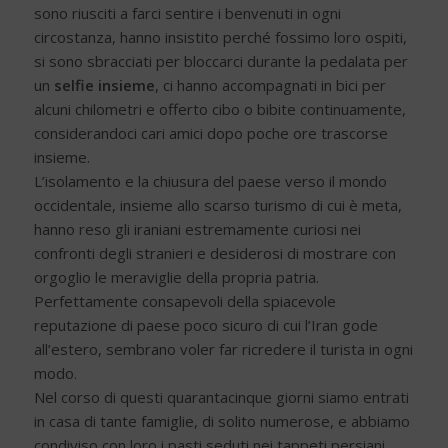
sono riusciti a farci sentire i benvenuti in ogni
circostanza, hanno insistito perché fossimo loro ospiti,
si sono sbracciati per bloccarci durante la pedalata per
un
selfie insieme
, ci hanno accompagnati in bici per
alcuni chilometri e offerto cibo o bibite continuamente,
considerandoci cari amici dopo poche ore trascorse
insieme.
L’isolamento e la chiusura del paese verso il mondo
occidentale, insieme allo scarso turismo di cui è meta,
hanno reso gli iraniani estremamente curiosi nei
confronti degli stranieri e desiderosi di mostrare con
orgoglio le meraviglie della propria patria.
Perfettamente consapevoli della spiacevole
reputazione di paese poco sicuro di cui l’Iran gode
all’estero, sembrano voler far ricredere il turista in ogni
modo.
Nel corso di questi quarantacinque giorni siamo entrati
in casa di tante famiglie, di solito numerose, e abbiamo
condiviso con loro i pasti seduti nei tappeti persiani