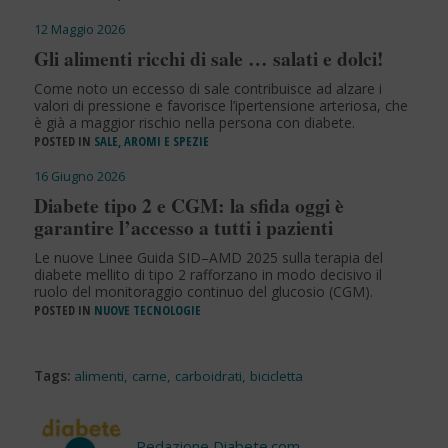
12 Maggio 2026
Gli alimenti ricchi di sale … salati e dolci!
Come noto un eccesso di sale contribuisce ad alzare i
valori di pressione e favorisce l’ipertensione arteriosa, che
è già a maggior rischio nella persona con diabete.
POSTED IN
SALE, AROMI E SPEZIE
16 Giugno 2026
Diabete tipo 2 e CGM: la sfida oggi è
garantire l’accesso a tutti i pazienti
Le nuove Linee Guida SID–AMD 2025 sulla terapia del
diabete mellito di tipo 2 rafforzano in modo decisivo il
ruolo del monitoraggio continuo del glucosio (CGM).
POSTED IN
NUOVE TECNOLOGIE
Tags:
alimenti
,
carne
,
carboidrati
,
bicicletta
Redazione Diabete.com