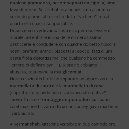
qualche pomodoro, accompagnati da cipolla, lime,
lavash o riso
. Se il kebab era buonissimo al primo e
secondo giorno, al terzo ho detto ”va bene”, ma al
quarto era quasi insopportabile.
Dopo cena ci vedevamo costretti, per risollevare il
morale, ad entrare in una delle numerosissime
pasticcerie e concludere con qualche dolcetto tipico. I
nostri preferiti erano i
biscotti al cocco
, fatti di una
pasta frolla delicatissima, che qualcuno ha commesso
l’errore di definire sani… E allora ne abbiamo
abusato, testimone la mia
glicemia
!
Nelle colazioni in hotel ho imparato ad apprezzare la
marmellata di carote
e la
marmellata di rose
(soprattutto quando non esistevano alternative!),
l’
uovo fritto
e
formaggio-e-pomodori-sul-pane
:
combinazione bizzarra di cui non conteggiavo mai bene
i carboidrati.
A
Kermanshah
, cittadina visitabile in due comode ore,