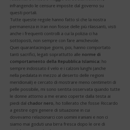
infrangendo le censure imposte dal governo su
questi portali.
Tutte queste regole hanno fatto sì che la nostra
permanenza in Iran non fosse delle più rilassanti, visti
anche i frequenti controlli a cui la polizia ci ha
sottoposti, non sempre con fare amichevole.
Quei quarantacinque giorni, poi, hanno comportato
tanti sacrifici, legati soprattutto alle
norme di
comportamento della Repubblica Islamica:
ho
sempre indossato il velo e i calzoni lunghi (anche
nella pedalata in mezzo al deserto delle regioni
meridionali) e cercato di mostrare meno centimetri di
pelle possibile, mi sono sentita osservata quando tutte
le donne attorno a me erano coperte dalla testa ai
piedi dal
chador nero
, ho tollerato che fosse Riccardo
a gestire ogni genere di situazione in cui
dovevamo relazionarci con uomini iraniani e non ci
siamo mai goduti una birra fresca dopo le ore di