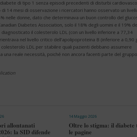
 diabete di tipo 1 senza episodi precedenti di disturbi cardiovasco
 di 14 mesi di osservazione i ricercatori hanno osservato un livell
8% nelle donne, dato che determinava un buon controllo del gluco
 Canadian Diabetes Association, solo il 18% degli uomini e il 19% de
iagnosticato il colesterolo LDL (con un livello inferiore a 77,34
ntrava nel livello critico dell’apolipoproteina B (inferiore a 0,90 g
el colesterolo LDL per stabilire quali pazienti debbano assumere
za una reale necessità, poiché non ancora facenti parte del gruppo
lication
26
14 Maggio 2026
ri allontanati
Oltre lo stigma: il diabete 
2026: la SID difende
le pagine