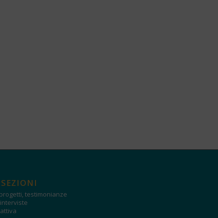
 SEZIONI
progetti, testimonianze
interviste
attiva