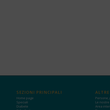
SEZIONI PRINCIPALI
ALTRE
Home page
Persone, 
Speciali
Le nostre 
Diabete
Area inter