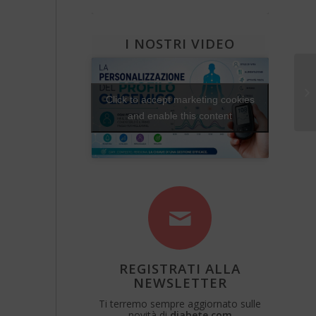
Una Vita Su Misura
I NOSTRI VIDEO
Di
mo
Click to accept marketing cookies
and enable this content
REGISTRATI ALLA
NEWSLETTER
Ti terremo sempre aggiornato sulle
novità di
diabete.com