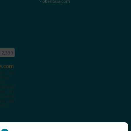
> obesitalia.com
12,330
e.com
ete.com
tenuti
i e
terattiva
a te con
cazionali
iviti alla
te le