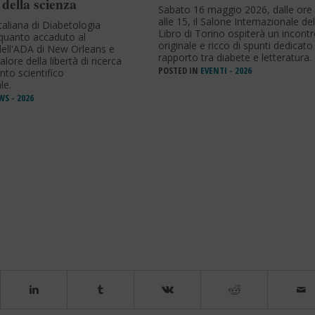
 della scienza
Sabato 16 maggio 2026, dalle ore
alle 15, il Salone Internazionale del
taliana di Diabetologia
Libro di Torino ospiterà un incont
uanto accaduto al
originale e ricco di spunti dedicato 
ell'ADA di New Orleans e
rapporto tra diabete e letteratura.
valore della libertà di ricerca
POSTED IN
EVENTI - 2026
nto scientifico
le.
S - 2026