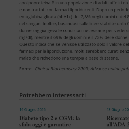
apolipoproteina B in una popolazione di adulti affetti da
e non trattati con farmaci liporiducenti. Dopo un periodo
emoglobina glicata (hbA1c) del 7,8% negli uomini e del 
nel sangue. Inoltre, basandosi sulle linee stabilite dalla
donne raggiungeva le condizioni necessarie per vedersi d
mg/dl), mentre il 69% degli uomini e il 72% delle donne rie
Questo indica che se venisse utilizzato solo il valore d
farmaci per la liporiduzione, molti sarebbero curati sen
malati che richiedono una terapia a base di statine.
Fonte
:
Clinical Biochemistry 2009; Advance online pub
Potrebbero interessarti
16 Giugno 2026
13 Giugno 20
Diabete tipo 2 e CGM: la
Ricercato
sfida oggi è garantire
all’ADA 