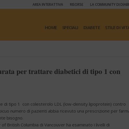
AREA INTERATTIVA
RISORSE
LA COMMUNITY DI DIAB
HOME
SPECIALI
DIABETE
STILE DI VIT
ata per trattare diabetici di tipo 1 con
ete di tipo 1 con colesterolo LDL (low-density lipoprotein) contro
spicuo numero di pazienti abbia ricevuto una prescrizione per farm
ente bisogno.
of British Columbia di Vancouver ha esaminato i livelli di