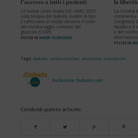
l’accesso a tutti i pazienti
la libertà
Le nuove Linee Guida SID–AMD 2025
La Società I
sulla terapia del diabete mellito di tipo
commenta q
2 rafforzano in modo decisivo il ruolo
congresso d
del monitoraggio continuo del
ribadisce il 
glucosio (CGM).
e del confro
internaziona
POSTED IN
NUOVE TECNOLOGIE
POSTED IN
NEW
Tags:
diabete
,
cardiovascolari
,
assumere
,
colesterolo
Redazione Diabete.com
Condividi questo articolo