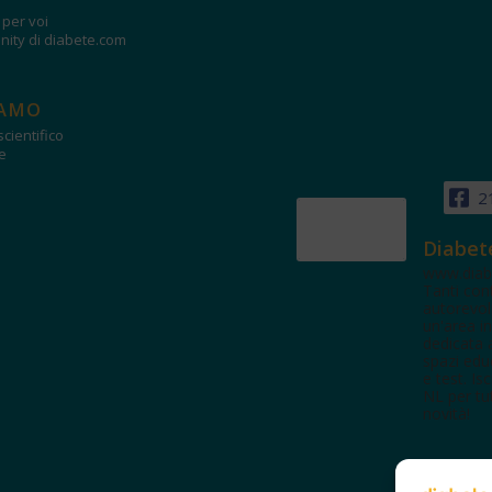
i per voi
ity di diabete.com
IAMO
cientifico
e
2
Diabet
www.diab
Tanti con
autorevol
un'area in
dedicata 
spazi edu
e test. Iscr
NL per tut
novità!