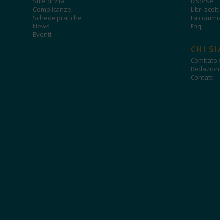
Stile di vita
Risorse
Complicanze
Libri scelt
Schede pratiche
La commun
News
Faq
Eventi
CHI S
Comitato s
Redazion
Contatti