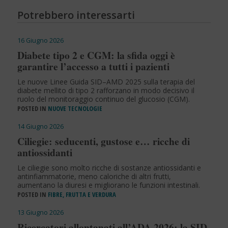
Potrebbero interessarti
16 Giugno 2026
Diabete tipo 2 e CGM: la sfida oggi è
garantire l’accesso a tutti i pazienti
Le nuove Linee Guida SID–AMD 2025 sulla terapia del
diabete mellito di tipo 2 rafforzano in modo decisivo il
ruolo del monitoraggio continuo del glucosio (CGM).
POSTED IN
NUOVE TECNOLOGIE
14 Giugno 2026
Ciliegie: seducenti, gustose e… ricche di
antiossidanti
Le ciliegie sono molto ricche di sostanze antiossidanti e
antinfiammatorie, meno caloriche di altri frutti,
aumentano la diuresi e migliorano le funzioni intestinali.
POSTED IN
FIBRE, FRUTTA E VERDURA
13 Giugno 2026
Ricercatori allontanati all’ADA 2026: la SID