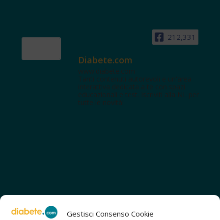
212,331
Diabete.com
www.diabete.com
Tanti contenuti autorevoli e un'area
interattiva dedicata a te con spazi
educazionali e test. Iscriviti alla NL per
tutte le novità!
Gestisci Consenso Cookie