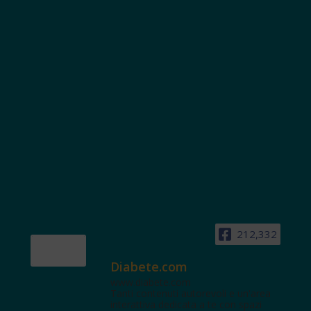
212,332
Diabete.com
www.diabete.com
Tanti contenuti autorevoli e un'area
interattiva dedicata a te con spazi