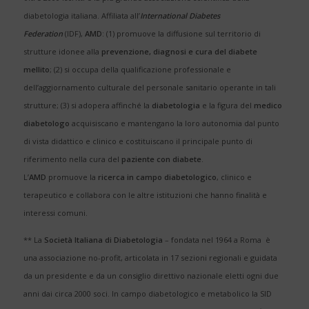
diabetologia italiana. Affiliata all’
International Diabetes
Federation
(IDF),
AMD
: (1) promuove la diffusione sul territorio di
strutture idonee alla
prevenzione, diagnosi e cura del diabete
mellito
; (2) si occupa della qualificazione professionale e
dell’aggiornamento culturale del personale sanitario operante in tali
strutture; (3) si adopera affinché la
diabetologia
e la figura del
medico
diabetologo
acquisiscano e mantengano la loro autonomia dal punto
di vista didattico e clinico e costituiscano il principale punto di
riferimento nella cura del
paziente con diabete
.
L’
AMD
promuove la
ricerca in campo diabetologico
, clinico e
terapeutico e collabora con le altre istituzioni che hanno finalità e
interessi comuni.
** La
Società Italiana di Diabetologia
– fondata nel 1964 a Roma è
una associazione no-profit, articolata in 17 sezioni regionali e guidata
da un presidente e da un consiglio direttivo nazionale eletti ogni due
anni dai circa 2000 soci. In campo diabetologico e metabolico la SID