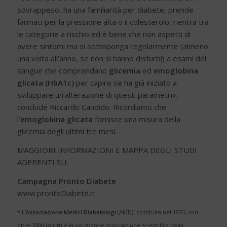
sovrappeso, ha una familiarità per diabete, prende
farmaci per la pressione alta o il colesterolo, rientra tra
le categorie a rischio ed è bene che non aspetti di
avere sintomi ma si sottoponga regolarmente (almeno
una volta all’anno, se non si hanno disturbi) a esami del
sangue che comprendano
glicemia
ed
emoglobina
glicata (HbA1c)
per capire se ha già iniziato a
sviluppare un’alterazione di questi parametri»,
conclude Riccardo Candido. Ricordiamo che
l’
emoglobina glicata
fornisce una misura della
glicemia degli ultimi tre mesi.
MAGGIORI INFORMAZIONI E MAPPA DEGLI STUDI
ADERENTI SU:
Campagna Pronto Diabete
www.prontoDiabete.it
* L’
Associazione Medici Diabetologi
(AMD), costituita nel 1974, con
oltre 2000 iscritti è la più grande associazione scientifica della