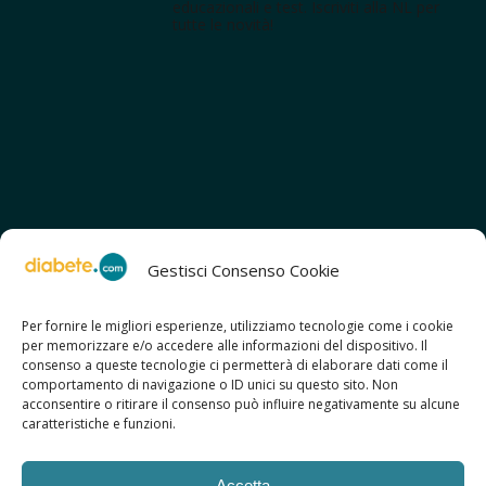
educazionali e test. Iscriviti alla NL per
tutte le novità!
Gestisci Consenso Cookie
Per fornire le migliori esperienze, utilizziamo tecnologie come i cookie
per memorizzare e/o accedere alle informazioni del dispositivo. Il
SCOPRI ANCHE:
consenso a queste tecnologie ci permetterà di elaborare dati come il
> ilmiodiabete.com
comportamento di navigazione o ID unici su questo sito. Non
> casadiabete.it
acconsentire o ritirare il consenso può influire negativamente su alcune
> digitaldiabetes.srl
caratteristiche e funzioni.
> obesitalia.com
Accetta