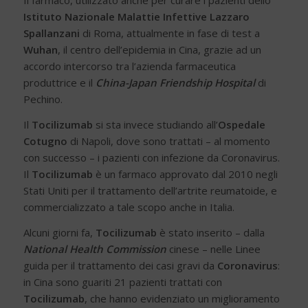
Il farmaco, utilizzato anche per curare i pazienti dello
Istituto Nazionale Malattie Infettive Lazzaro
Spallanzani
di Roma, attualmente in fase di test a
Wuhan
, il centro dell’epidemia in Cina, grazie ad un
accordo intercorso tra l’azienda farmaceutica
produttrice e il
China-Japan Friendship Hospital
di
Pechino.
Il
Tocilizumab
si sta invece studiando all’
Ospedale
Cotugno
di Napoli, dove sono trattati – al momento
con successo – i pazienti con infezione da Coronavirus.
Il
Tocilizumab
è un farmaco approvato dal 2010 negli
Stati Uniti per il trattamento dell’artrite reumatoide, e
commercializzato a tale scopo anche in Italia.
Alcuni giorni fa,
Tocilizumab
è stato inserito – dalla
National Health Commission
cinese – nelle Linee
guida per il trattamento dei casi gravi da
Coronavirus
:
in Cina sono guariti 21 pazienti trattati con
Tocilizumab
, che hanno evidenziato un miglioramento