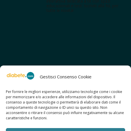
interattiva dedicata a te con spazi
educazionali e test. Iscriviti alla NL per
tutte le novità!
Gestisci Consenso Cookie
Per fornire le migliori esperienze, utilizziamo tecnologie come i cookie
per memorizzare e/o accedere alle informazioni del dispositivo. Il
SCOPRI ANCHE:
consenso a queste tecnologie ci permetterà di elaborare dati come il
> ilmiodiabete.com
comportamento di navigazione o ID unici su questo sito. Non
> casadiabete.it
acconsentire o ritirare il consenso può influire negativamente su alcune
> digitaldiabetes.srl
caratteristiche e funzioni.
> obesitalia.com