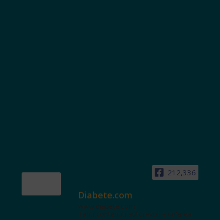
212,336
Diabete.com
www.diabete.com
Tanti contenuti autorevoli e un'area