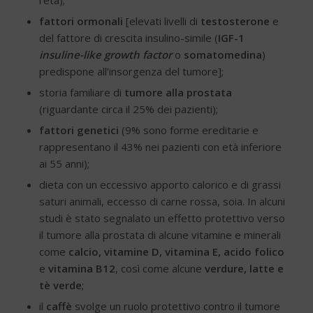
l’età);
fattori ormonali
[elevati livelli di
testosterone
e
del fattore di crescita insulino-simile (
IGF-1
insuline-like growth factor
o
somatomedina
)
predispone all’insorgenza del tumore];
storia familiare di
tumore alla prostata
(riguardante circa il 25% dei pazienti);
fattori genetici
(9% sono forme ereditarie e
rappresentano il 43% nei pazienti con età inferiore
ai 55 anni);
dieta con un eccessivo apporto calorico e di grassi
saturi animali, eccesso di carne rossa, soia. In alcuni
studi è stato segnalato un effetto protettivo verso
il tumore alla prostata di alcune vitamine e minerali
come
calcio, vitamine D, vitamina E,
acido folico
e
vitamina B12
, così come alcune
verdure, latte e
tè verde
;
il
caffè
svolge un ruolo protettivo contro il tumore