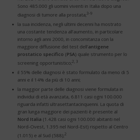
Sono 485.000 gli uomini viventi in Italia dopo una
3-9
diagnosi di tumore alla prostata;
la sua incidenza, negli ultimi decenni ha mostrato
una costante tendenza all’aumento, in particolare
intorno agli anni 2000, in concomitanza con la
maggiore diffusione del test dell’
antigene
prostatico specifico
(
PSA
) quale strumento per lo
2, 3
screening opportunistico;
il 55% delle diagnosi è stato formulato da meno di 5
anni e il 14% da più di 10 anni;
la maggior parte delle diagnosi viene formulata in
individui di età avanzata, 6.811 casi ogni 100.000
riguarda infatti ultrasettantacinquenni. La quota di
gran lunga maggiore dei pazienti è presente al
Nord Italia
(1.428 casi ogni 100.000 abitanti nel
Nord-Ovest, 1.395 nel Nord-Est) rispetto al Centro
2
(1.015) e al Sud (588);