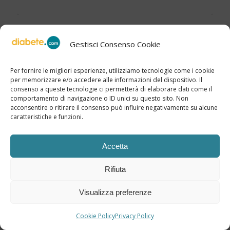
I NOSTRI VIDEO
Gestisci Consenso Cookie
Per fornire le migliori esperienze, utilizziamo tecnologie come i cookie
per memorizzare e/o accedere alle informazioni del dispositivo. Il
consenso a queste tecnologie ci permetterà di elaborare dati come il
Click to accept marketing cookies and
comportamento di navigazione o ID unici su questo sito. Non
acconsentire o ritirare il consenso può influire negativamente su alcune
enable this content
caratteristiche e funzioni.
Accetta
Rifiuta
Visualizza preferenze
Cookie Policy
Privacy Policy