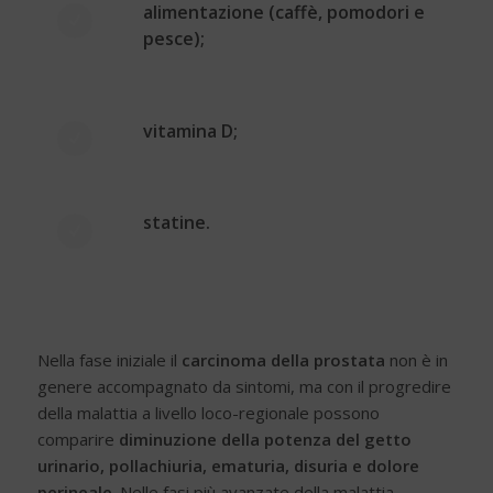
alimentazione (caffè, pomodori e
pesce);
vitamina D;
statine.
Nella fase iniziale il
carcinoma della prostata
non è in
genere accompagnato da sintomi, ma con il progredire
della malattia a livello loco-regionale possono
comparire
diminuzione della potenza del getto
urinario, pollachiuria, ematuria, disuria e dolore
perineale
. Nelle fasi più avanzate della malattia,