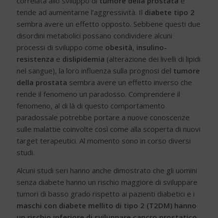
correlata allo sviluppo di
tumore della prostata
e
tende ad aumentarne l’aggressività. Il
diabete tipo 2
sembra avere un effetto opposto. Sebbene questi due
disordini metabolici possano condividere alcuni
processi di sviluppo come
obesità
,
insulino-
resistenza
e
dislipidemia
(alterazione dei livelli di lipidi
nel sangue), la loro influenza sulla prognosi del
tumore
della prostata
sembra avere un effetto inverso che
rende il fenomeno un paradosso. Comprendere il
fenomeno, al di là di questo comportamento
paradossale potrebbe portare a nuove conoscenze
sulle malattie coinvolte così come alla scoperta di nuovi
target terapeutici. Al momento sono in corso diversi
studi.
Alcuni studi seri hanno anche dimostrato che gli uomini
senza diabete hanno un rischio maggiore di sviluppare
tumori di basso grado rispetto ai pazienti diabetici e i
maschi con diabete mellito di tipo 2 (T2DM) hanno
un rischio inferiore di sviluppare cancro prostatico