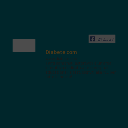
212,327
Diabete.com
www.diabete.com
Tanti contenuti autorevoli e un'area
interattiva dedicata a te con spazi
educazionali e test. Iscriviti alla NL per
tutte le novità!