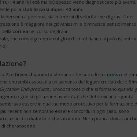
 10-14 anni di età
ma più spesso viene diagnosticato più avanti.
ende poi a
stabilizzarsi dopo i 40 anni
.
da persona a persona, sia in termini di velocità che di gravità dei
rogressione è maggiore nei giovanissimi e diminuisce sensibilmente
a della
cornea
nel corso degli anni.
rale
, che coinvolge entrambi gli occhi ma il danno si può riscontra
io).
lazione?
o 2) e l’
invecchiamento
alterano il tessuto della
cornea
nel te
, sono entrambi associati a un aumento dei legami crociati delle
fibr
Glycation End-products
”, prodotti tossici che si formano quando g
lagene
) o grassi (glicazione avanzata)] che determinano
rigidità
sembrava essere in qualche modo protettivo per la formazione d
udi più recenti non sembrano essere concordi. In ogni caso, sono
orrelazioni tra
diabete
e
cheratocono
. Nella pratica clinica,
anch
i di cheratocono
.