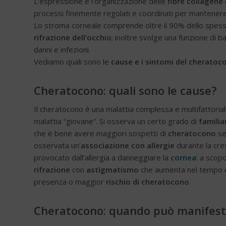
L’espressione e l’organizzazione delle
fibre collagene
processi finemente regolati e coordinati per mantenere 
Lo stroma corneale comprende oltre il 90% dello spes
rifrazione dell’occhio
; inoltre svolge una funzione di b
danni e infezioni.
Vediamo quali sono le
cause e i sintomi del cheratoc
Cheratocono: quali sono le cause?
Il cheratocono è una malattia complessa e multifattoria
malattia “giovane”. Si osserva un certo grado di
familia
che è bene avere maggiori sospetti di
cheratocono
se 
osservata un’
associazione con allergie
durante la cres
provocato dall’allergia a danneggiare la
cornea
: a scop
rifrazione
con
astigmatismo
che aumenta nel tempo è
presenza o maggior
rischio di cheratocono
.
Cheratocono: quando può manifest