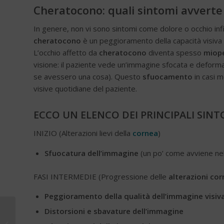
Cheratocono: quali sintomi avverte 
In genere, non vi sono sintomi come dolore o occhio in
cheratocono
è un peggioramento della capacità visiva 
L’occhio affetto da
cheratocono
diventa spesso
miop
visione: il paziente vede un’immagine sfocata e deform
se avessero una cosa). Questo
sfuocamento
in casi m
visive quotidiane del paziente.
ECCO UN ELENCO DEI PRINCIPALI SIN
INIZIO (Alterazioni lievi della
cornea
)
Sfuocatura dell’immagine
(un po’ come avviene nel
FASI INTERMEDIE (Progressione delle
alterazioni cor
Peggioramento della qualità dell’immagine visiv
Interventi di cataratta:
Distorsioni e sbavature dell’immagine
attiva la chirurgia laser