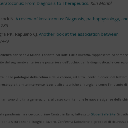
 Keratoconus: From Diagnosis to Therapeutics
.
Klin Monbl
ycock N.
A review of keratoconus: Diagnosis, pathophysiology, an
-783
gra PK, Rapuano CJ.
Another look at the association between
774-9
cellenza
con sede a Milano. Fondato dal
Dott. Lucio Buratto
, rappresenta da sempr
ito del segmento anteriore e posteriore dell’occhio, per la
diagnostica, la correzio
tta
, delle
patologie della retina
e della
cornea
, ed è fra i centri pionieri nel tratta
presbiopia
tramite
intervento laser
o altre tecniche chirurgiche come l’impianto di
inari sono di ultima generazione, al passo con i tempi e le nuove esigenze della chi
alla pandemia ha ricevuto, primo Centro in Italia, l’attestato
Global Safe Site
. Si tratt
 per la sicurezza nei luoghi di lavoro. Conferma l’adozione di processi di sicurezza 