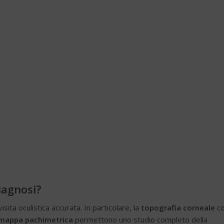
iagnosi?
sita oculistica accurata. In particolare, la
topografia corneale
c
mappa pachimetrica
permettono uno studio completo della