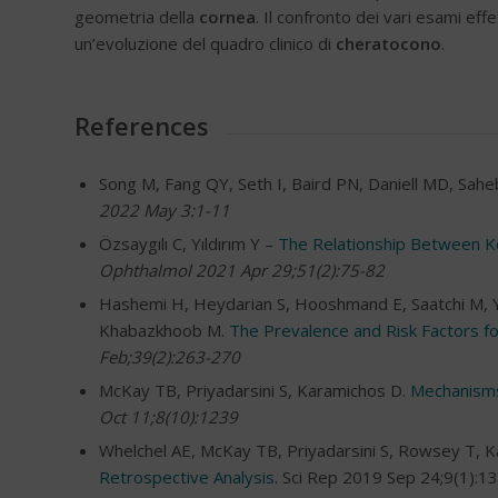
geometria della
cornea
. Il confronto dei vari esami e
un’evoluzione del quadro clinico di
cheratocono
.
References
Song M, Fang QY, Seth I, Baird PN, Daniell MD, Sahe
2022 May 3:1-11
Özsaygılı C, Yıldırım Y –
The Relationship Between Ke
Ophthalmol 2021 Apr 29;51(2):75-82
Hashemi H, Heydarian S, Hooshmand E, Saatchi M, Y
Khabazkhoob M.
The Prevalence and Risk Factors f
Feb;39(2):263-270
McKay TB, Priyadarsini S, Karamichos D.
Mechanisms
Oct 11;8(10):1239
Whelchel AE, McKay TB, Priyadarsini S, Rowsey T, 
Retrospective Analysis
. Sci Rep 2019 Sep 24;9(1):1