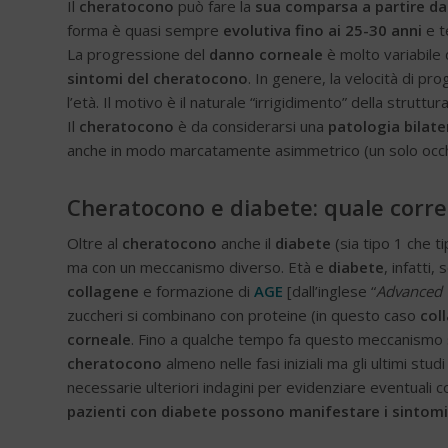
Il
cheratocono
può fare la
sua comparsa a partire dai
forma è quasi sempre
evolutiva fino ai 25-30 anni
e t
La progressione del
danno corneale
è molto variabile 
sintomi del cheratocono
. In genere, la velocità di p
l’età. Il motivo è il naturale “irrigidimento” della struttur
Il
cheratocono
è da considerarsi una
patologia bilate
anche in modo marcatamente asimmetrico (un solo occh
Cheratocono e diabete: quale corre
Oltre al
cheratocono
anche il
diabete
(sia tipo 1 che tip
ma con un meccanismo diverso. Età e
diabete
, infatti
collagene
e formazione di
AGE
[dall’inglese “
Advanced 
zuccheri si combinano con proteine (in questo caso
col
corneale
. Fino a qualche tempo fa questo meccanismo 
cheratocono
almeno nelle fasi iniziali ma gli ultimi st
necessarie ulteriori indagini per evidenziare eventuali c
pazienti con diabete possono manifestare i sintom