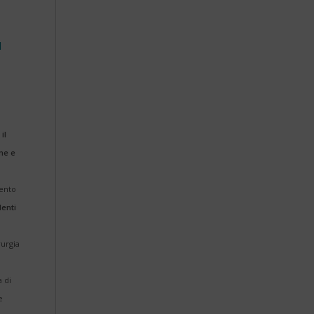
d
e
il
ne e
mento
lenti
rurgia
a di
e