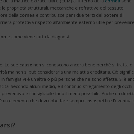
e della matrice extracellulare (ECM) all’interno della
cornea
sono
le proprietà strutturali, meccaniche e refrattive del tessuto.
sore della
cornea
e contribuisce per i due terzi del
potere di
arriera protettiva rispetto all’ambiente esterno utile per prevenir
ono
e come viene fatta la diagnosi.
le. Le sue
cause
non si conoscono ancora bene perché si tratta di
rità
ma non si può considerarla una malattia ereditaria. Ciò signifi
in famiglia vi è un’altra o più persone che ne sono affette. Si è an
cita. Secondo alcuni medici, è il continuo sfregamento degli occhi
o preventivo è consigliabile farlo il meno possibile. Anche un
difett
 un elemento che dovrebbe fare sempre insospettire l’eventual
arsi?