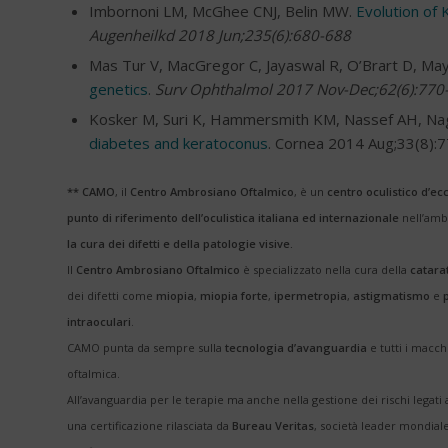
Imbornoni LM, McGhee CNJ, Belin MW.
Evolution of
Augenheilkd 2018 Jun;235(6):680-688
Mas Tur V, MacGregor C, Jayaswal R, O’Brart D, Ma
genetics
.
Surv Ophthalmol 2017 Nov-Dec;62(6):770
Kosker M, Suri K, Hammersmith KM, Nassef AH, Na
diabetes and keratoconus
. Cornea 2014 Aug;33(8):
** CAMO
, il
Centro Ambrosiano Oftalmico
, è un
centro oculistico d’ec
punto di riferimento dell’oculistica italiana ed internazionale
nell’amb
la cura dei difetti e della patologie visive.
Il
Centro Ambrosiano Oftalmico
è specializzato nella cura della
catara
dei difetti come
miopia
,
miopia forte
,
ipermetropia
,
astigmatismo
e
intraoculari
.
CAMO punta da sempre sulla
tecnologia d’avanguardia
e tutti i macch
oftalmica.
All’avanguardia per le terapie ma anche nella gestione dei rischi legati 
una certificazione rilasciata da
Bureau Veritas
, società leader mondiale