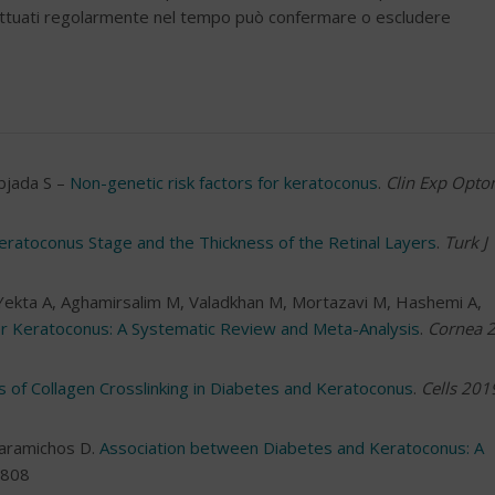
ffettuati regolarmente nel tempo può confermare o escludere
bjada S –
Non-genetic risk factors for keratoconus
.
Clin Exp Opt
ratoconus Stage and the Thickness of the Retinal Layers
.
Turk J
ekta A, Aghamirsalim M, Valadkhan M, Mortazavi M, Hashemi A,
or Keratoconus: A Systematic Review and Meta-Analysis
.
Cornea 
 of Collagen Crosslinking in Diabetes and Keratoconus
.
Cells 201
Karamichos D.
Association between Diabetes and Keratoconus: A
3808