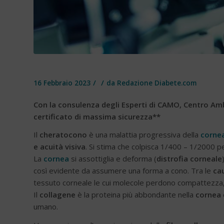
/
/
16 Febbraio 2023
da
Redazione Diabete.com
Con la consulenza degli Esperti di CAMO, Centro Amb
certificato di massima sicurezza**
Il
cheratocono
è una malattia progressiva della
corne
e acuità visiva
. Si stima che colpisca 1/400 – 1/2000 p
La
cornea
si assottiglia e deforma (
distrofia corneale
così evidente da assumere una forma a cono. Tra le
ca
tessuto corneale le cui molecole perdono compattezza
Il
collagene
è la proteina più abbondante nella
cornea
umano.