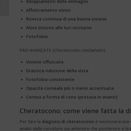
Sdoppiamenti delle immagini
assistita per gli
Ospedali...
Affaticamento visivo
Ricerca continua di una buona visione
Aloni intorno alle luci notturne
Fotofobia
FASI AVANZATE (Cheratocono conclamato)
Visione offuscata
Drastica riduzione della vista
Fotofobia consistente
Opacità corneale più o meno accentuata
Cornea a forma di cono (protusa in avanti)
Cheratocono: come viene fatta la d
Per fare la
diagnosi di cheratocono
è necessaria una vi
analisi delle curvature sia anteriore che posteriore e la