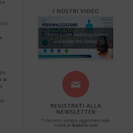
 La
I NOSTRI VIDEO
 con
Click to accept marketing cookies
re
and enable this content
mpo
e di
li
el
REGISTRATI ALLA
NEWSLETTER
e
Ti terremo sempre aggiornato sulle
novità di
diabete.com