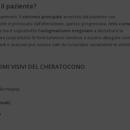
il paziente?
fiammato. Il
sintomo principale
avvertito dal paziente con
che è provocato dall’alterazione, spesso progressiva, della
corn
e
ma è soprattutto
l’astigmatismo irregolare
a disturbare la
ata (soprattutto le fonti luminose tendono a essere allungate co
edi e avanzati può essere tale da ostacolare seriamente le attivi
TOMI VISIVI DEL CHERATOCONO
la miopia)
neali
)
a