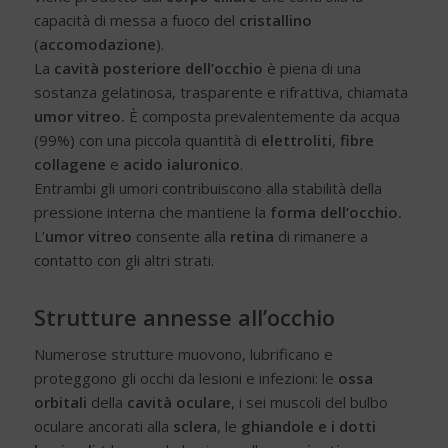
capacità di messa a fuoco del
cristallino
(
accomodazione
).
La
cavità posteriore dell’occhio
è piena di una
sostanza gelatinosa, trasparente e rifrattiva, chiamata
umor vitreo.
È composta prevalentemente da acqua
(99%) con una piccola quantità di
elettroliti
,
fibre
collagene
e
acido ialuronico
.
Entrambi gli umori contribuiscono alla stabilità della
pressione interna che mantiene la
forma dell’occhio.
L’
umor vitreo
consente alla
retina
di rimanere a
contatto con gli altri strati.
Strutture annesse all’occhio
Numerose strutture muovono, lubrificano e
proteggono gli occhi da lesioni e infezioni: le
ossa
orbitali
della
cavità oculare
, i sei muscoli del bulbo
oculare ancorati alla
sclera
, le
ghiandole e i dotti