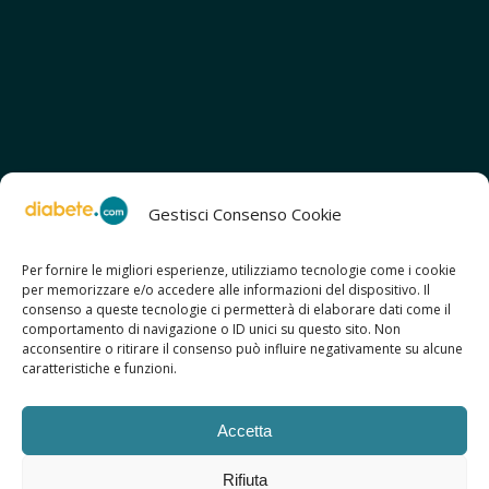
Gestisci Consenso Cookie
Per fornire le migliori esperienze, utilizziamo tecnologie come i cookie
per memorizzare e/o accedere alle informazioni del dispositivo. Il
SCOPRI ANCHE:
consenso a queste tecnologie ci permetterà di elaborare dati come il
> ilmiodiabete.com
comportamento di navigazione o ID unici su questo sito. Non
> casadiabete.it
acconsentire o ritirare il consenso può influire negativamente su alcune
> digitaldiabetes.srl
caratteristiche e funzioni.
> obesitalia.com
Accetta
Rifiuta