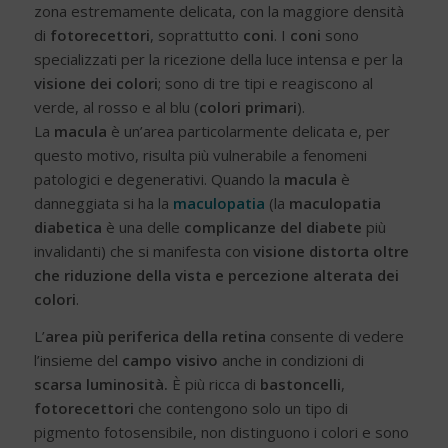
zona estremamente delicata, con la maggiore densità
di
fotorecettori
, soprattutto
coni
. I
coni
sono
specializzati per la ricezione della luce intensa e per la
visione dei colori
; sono di tre tipi e reagiscono al
verde, al rosso e al blu (
colori primari
).
La
macula
è un’area particolarmente delicata e, per
questo motivo, risulta più vulnerabile a fenomeni
patologici e degenerativi. Quando la
macula
è
danneggiata si ha la
maculopatia
(la
maculopatia
diabetica
è una delle
complicanze
del diabete
più
invalidanti) che si manifesta con
visione distorta oltre
che riduzione della vista e percezione alterata dei
colori
.
L’
area
più periferica della retina
consente di vedere
l’insieme del
campo visivo
anche in condizioni di
scarsa luminosità.
È più ricca di
bastoncelli
,
fotorecettori
che contengono solo un tipo di
pigmento fotosensibile, non distinguono i colori e sono