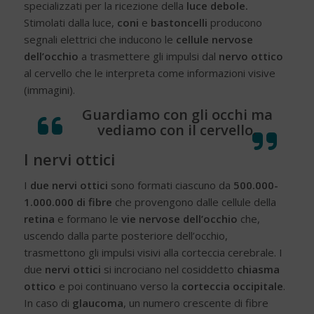
specializzati per la ricezione della
luce debole.
Stimolati dalla luce,
coni
e
bastoncelli
producono
segnali elettrici che inducono le
cellule nervose
dell’occhio
a trasmettere gli impulsi dal
nervo ottico
al cervello che le interpreta come informazioni visive
(immagini).
Guardiamo con gli occhi ma
vediamo con il cervello.
I nervi ottici
I
due nervi ottici
sono formati ciascuno da
500.000-
1.000.000 di fibre
che provengono dalle cellule della
retina
e formano le
vie nervose dell’occhio
che,
uscendo dalla parte posteriore dell’occhio,
trasmettono gli impulsi visivi alla corteccia cerebrale. I
due
nervi ottici
si incrociano nel cosiddetto
chiasma
ottico
e poi continuano verso la
corteccia occipitale
.
In caso di
glaucoma
, un numero crescente di fibre