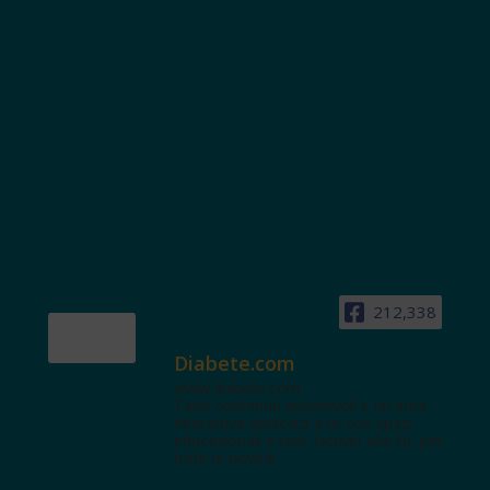
212,338
Diabete.com
www.diabete.com
Tanti contenuti autorevoli e un'area
interattiva dedicata a te con spazi
educazionali e test. Iscriviti alla NL per
tutte le novità!