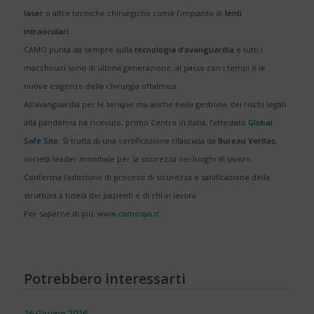
laser
o altre tecniche chirurgiche come l’impianto di
lenti
intraoculari
.
CAMO punta da sempre sulla
tecnologia d’avanguardia
e tutti i
macchinari sono di ultima generazione, al passo con i tempi e le
nuove esigenze della chirurgia oftalmica.
All’avanguardia per le terapie ma anche nella gestione dei rischi legati
alla pandemia ha ricevuto, primo Centro in Italia, l’attestato
Global
Safe Site
. Si tratta di una certificazione rilasciata da
Bureau Veritas
,
società leader mondiale per la sicurezza nei luoghi di lavoro.
Conferma l’adozione di processi di sicurezza e sanificazione della
struttura a tutela dei pazienti e di chi vi lavora.
Per saperne di più:
www.camospa.it
Potrebbero interessarti
16 Giugno 2026