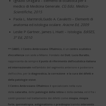
Ignazio Sfragara – Elementi di oculistica per il
medico di Medicina Generale.
CG Ediz. Medico-
Scientifiche, 2015
Paola L. Marmiroli,Guido A. Cavaletti – Elementi di
anatomia ed istologia oculare.
Aracne Ed, 2009
Leslie P Gartner, James L Hiatt – Istologia.
EdiSES,
3° Ed, 2010
** CAMO
, il
Centro Ambrosiano Oftalmico
, è un
centro oculistico
d’eccellenza
con sede a Milano. Fondato dal
Dott. Lucio Buratto
,
rappresenta da sempre
il punto di riferimento dell’oculistica italiana
ed internazionale
nell’ambito del segmento anteriore e posteriore
dell’occhio, per la
diagnostica, la correzione e la cura dei difetti e
della patologie visive.
Il
Centro Ambrosiano Oftalmico
è specializzato nella cura
della
cataratta
, delle
patologie della retina
e della
cornea
, ed è fra i
centri pionieri nel trattamento dei difetti come
miopia
,
miopia
forte
,
ipermetropia
,
astigmatismo
e
presbiopia
tramite
intervento