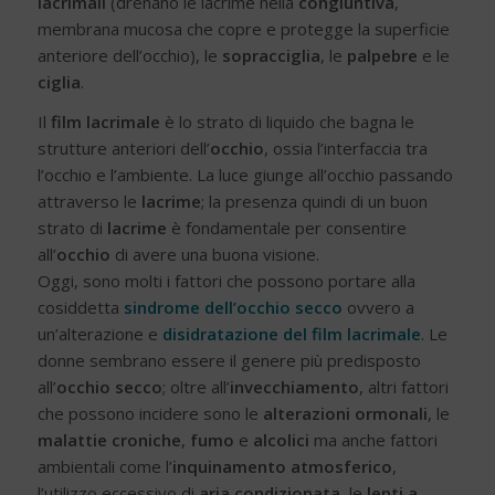
lacrimali
(drenano le lacrime nella
congiuntiva
,
membrana mucosa che copre e protegge la superficie
anteriore dell’occhio), le
sopracciglia
, le
palpebre
e le
ciglia
.
Il
film lacrimale
è lo strato di liquido che bagna le
strutture anteriori dell’
occhio
, ossia l’interfaccia tra
l’occhio e l’ambiente. La luce giunge all’occhio passando
attraverso le
lacrime
; la presenza quindi di un buon
strato di
lacrime
è fondamentale per consentire
all’
occhio
di avere una buona visione.
Oggi, sono molti i fattori che possono portare alla
cosiddetta
sindrome dell’occhio secco
ovvero a
un’alterazione e
disidratazione del film lacrimale
. Le
donne sembrano essere il genere più predisposto
all’
occhio secco
; oltre all’
invecchiamento
, altri fattori
che possono incidere sono le
alterazioni ormonali
, le
malattie croniche
,
fumo
e
alcolici
ma anche fattori
ambientali come l’
inquinamento atmosferico
,
l’utilizzo eccessivo di
aria condizionata
, le
lenti a