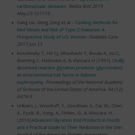
cardiovascular diseases
.
Redox Biol 2019
May;23:101119
Gang Liu, Geng Zong et al –
Cooking Methods for
Red Meats and Risk of Type 2 Diabetes: A
Prospective Study of U.S. Women
.
Diabetes Care.
2017 Jun 13
Koschinsky T, He CJ, Mitsuhashi T, Bucala R, Liu C,
Buenting C, Heitmann K, & Vlassara H (1997).
Orally
absorbed reactive glycation products (glycotoxins):
an environmental risk factor in diabetic
nephropathy
.
Proceedings of the National Academy
of Sciences of the United States of America, 94 (12),
6474-9
Uribarri, J., Woodruff, S., Goodman, S., Cai, W., Chen,
X., Pyzik, R., Yong, A., Striker, G., & Vlassara, H.
(2010).
Advanced Glycation End Products in Foods
and a Practical Guide to Their Reduction in the Diet
.
Journal of the American Dietetic Association,