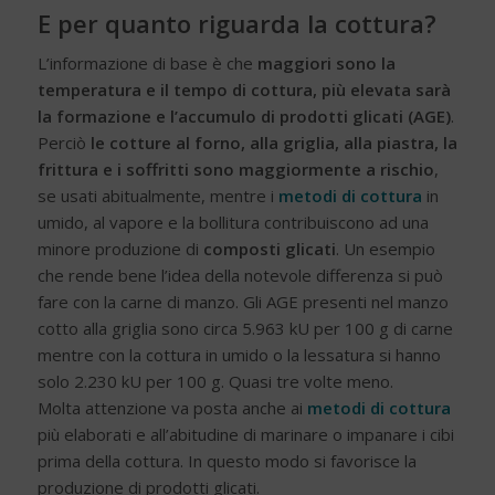
E per quanto riguarda la cottura?
L’informazione di base è che
maggiori sono la
temperatura e il tempo di cottura, più elevata sarà
la formazione e l’accumulo di
prodotti glicati
(AGE)
.
Perciò
le cotture al forno, alla griglia, alla piastra, la
frittura e i soffritti sono maggiormente a rischio
,
se usati abitualmente, mentre i
metodi di cottura
in
umido, al vapore e la bollitura contribuiscono ad una
minore produzione di
composti glicati
. Un esempio
che rende bene l’idea della notevole differenza si può
fare con la carne di manzo. Gli AGE presenti nel manzo
cotto alla griglia sono circa 5.963 kU per 100 g di carne
mentre con la cottura in umido o la lessatura si hanno
solo 2.230 kU per 100 g. Quasi tre volte meno.
Molta attenzione va posta anche ai
metodi di cottura
più elaborati e all’abitudine di marinare o impanare i cibi
prima della cottura. In questo modo si favorisce la
produzione di prodotti glicati.