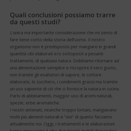
Quali conclusioni possiamo trarre
da questi studi?
L’unica ma importante considerazione che mi sento di
fare tiene conto della storia dell’uomo. Il nostro
organismo non è predisposto per mangiare in grandi
quantità cibi elaborati e/o sottoposti a pesanti
trattamenti, di qualsiasi natura. Dobbiamo ritornare ad
una alimentazione semplice e riscoprire il vero gusto,
non tramite gli esaltatori di sapore, le cotture
elaborate, lo zucchero, i condimenti grassi ma tramite
un uso sapiente di ciò che ci fornisce la natura in cucina.
Parlo di abbinamenti, maggior uso di aromi naturali,
spezie, erbe aromatiche.
I nostri antenati, neanche troppo lontani, mangiavano
molti più alimenti naturali e “vivi” di quanto facciamo
attualmente noi. Oggi, i trattamenti e le elaborazioni
hanno impoverito il cibo di nutrienti “nobili” fornendoci