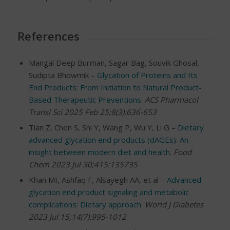
References
Mangal Deep Burman, Sagar Bag, Souvik Ghosal,
Sudipta Bhowmik –
Glycation of Proteins and Its
End Products: From Initiation to Natural Product-
Based Therapeutic Preventions
.
ACS Pharmacol
Transl Sci 2025 Feb 25;8(3):636-653
Tian Z, Chen S, Shi Y, Wang P, Wu Y, Li G –
Dietary
advanced glycation end products (dAGEs): An
insight between modern diet and health
.
Food
Chem 2023 Jul 30;415:135735
Khan MI, Ashfaq F, Alsayegh AA, et al –
Advanced
glycation end product signaling and metabolic
complications: Dietary approach
.
World J Diabetes
2023 Jul 15;14(7):995-1012