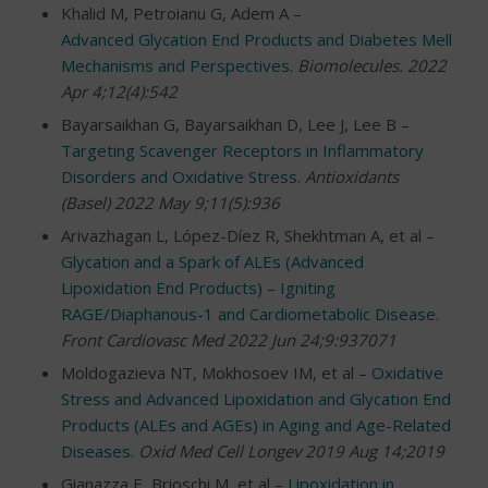
Khalid M, Petroianu G, Adem A –
Advanced Glycation End Products and Diabetes Mellitus:
Mechanisms and Perspectives
.
Biomolecules. 2022
Apr 4;12(4):542
Bayarsaikhan G, Bayarsaikhan D, Lee J, Lee B –
Targeting Scavenger Receptors in Inflammatory
Disorders and Oxidative Stress
.
Antioxidants
(Basel) 2022 May 9;11(5):936
Arivazhagan L, López-Díez R, Shekhtman A, et al –
Glycation and a Spark of ALEs (Advanced
Lipoxidation End Products) – Igniting
RAGE/Diaphanous-1 and Cardiometabolic Disease
.
Front Cardiovasc Med 2022 Jun 24;9:937071
Moldogazieva NT, Mokhosoev IM, et al –
Oxidative
Stress and Advanced Lipoxidation and Glycation End
Products (ALEs and AGEs) in Aging and Age-Related
Diseases
.
Oxid Med Cell Longev 2019 Aug 14;2019
Gianazza E, Brioschi M, et al –
Lipoxidation in