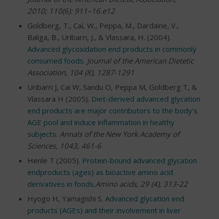
2010; 110(6): 911–16.e12
Goldberg, T., Cai, W., Peppa, M., Dardaine, V.,
Baliga, B., Uribarri, J., & Vlassara, H. (2004).
Advanced glycoxidation end products in commonly
consumed foods
.
Journal of the American Dietetic
Association, 104 (8), 1287-1291
Uribarri J, Cai W, Sandu O, Peppa M, Goldberg T, &
Vlassara H (2005).
Diet-derived advanced glycation
end products are major contributors to the body’s
AGE pool and induce inflammation in healthy
subjects
.
Annals of the New York Academy of
Sciences, 1043, 461-6
Henle T (2005).
Protein-bound advanced glycation
endproducts (ages) as bioactive amino acid
derivatives in foods.
Amino acids, 29 (4), 313-22
Hyogo H, Yamagishi S.
Advanced glycation end
products (AGEs) and their involvement in liver