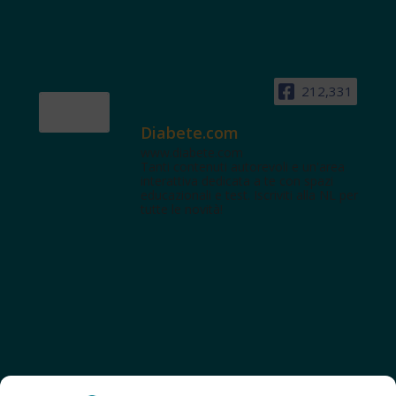
212,331
Diabete.com
www.diabete.com
Tanti contenuti autorevoli e un'area
interattiva dedicata a te con spazi
educazionali e test. Iscriviti alla NL per
tutte le novità!