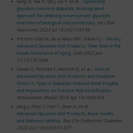
Song H, Ma H, Shi J, Liu Y, et al –
Optimizing
glycation control in diabetes: An integrated
approach for inhibiting nonenzymatic glycation
reactions of biological macromolecules
.
Int J Biol
Macromol. 2023 Jul 15;243:125148
Portero-Otin M, de la Maza MP, Uribarri J –
Dietary
Advanced Glycation End Products: Their Role in the
Insulin Resistance of Aging
.
Cells 2023 Jun
21;12(13):1684
Cavati G, Pirrotta F, Merlotti D, et al –
Role of
Advanced Glycation End-Products and Oxidative
Stress in Type-2-Diabetes-Induced Bone Fragility
and Implications on Fracture Risk Stratification
.
Antioxidants (Basel) 2023 Apr 14;12(4):928
Jiang J, Zhao C, Han T, Shan H, et al –
Advanced Glycation End Products, Bone Health,
and Diabetes Mellitus
.
Exp Clin Endocrinol Diabetes.
2022 Oct;130(10):671-677