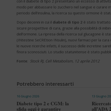
con il diabete di tipo 2 presentano un eccesso di attivit
modo per abbassare lo zucchero nel sangue e curare meg
periodo dell’insulina, la ricerca su questo ormone è stata
Dopo decenni in cui il
diabete di tipo 2
è stato trattato 
sicure prospettive di cura, grazie alla possibilità di inib
dell’ormone. La ripresa della ricerca sul glucagone è stat
(INtestine SeCREtion INsulin), nuovi farmaci per la cura 
le nuove ricerche infatti, il successo delle incretine sare
finora sconosciuti. Lo studio statunitense è stato pubbli
Fonte
:
Stock RJ, Cell Metabolism, 12 aprile 2012
Potrebbero interessarti
16 Giugno 2026
13 Giugno 20
Diabete tipo 2 e CGM: la
Ricercato
sfida oggi è garantire
all’ADA 