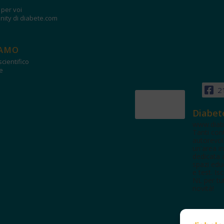
i per voi
ity di diabete.com
IAMO
cientifico
e
2
Diabet
www.diab
Tanti con
autorevol
un'area in
dedicata 
spazi edu
e test. Iscr
NL per tut
novità!