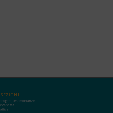
 SEZIONI
progetti, testimonianze
interviste
attiva