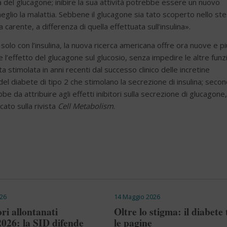
à del glucagone; inibire la sua attività potrebbe essere un nuovo
lio la malattia. Sebbene il glucagone sia tato scoperto nello st
 carente, a differenza di quella effettuata sull’insulina».
solo con l’insulina, la nuova ricerca americana offre ora nuove e pi
ire l’effetto del glucagone sul glucosio, senza impedire le altre funz
a stimolata in anni recenti dal successo clinico delle incretine
del diabete di tipo 2 che stimolano la secrezione di insulina; seco
bbe da attribuire agli effetti inibitori sulla secrezione di glucagone,
cato sulla rivista
Cell Metabolism
.
26
14 Maggio 2026
ri allontanati
Oltre lo stigma: il diabete 
2026: la SID difende
le pagine