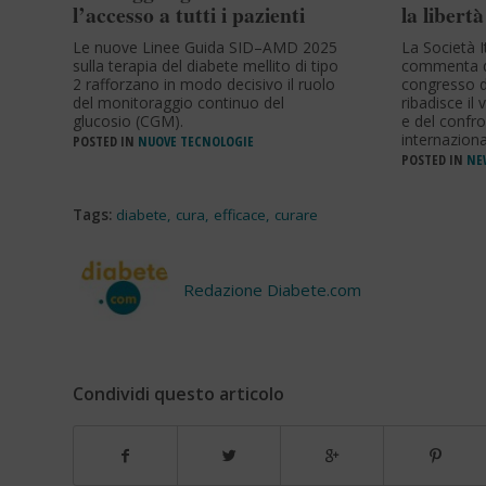
l’accesso a tutti i pazienti
la libertà
Le nuove Linee Guida SID–AMD 2025
La Società I
sulla terapia del diabete mellito di tipo
commenta q
2 rafforzano in modo decisivo il ruolo
congresso d
del monitoraggio continuo del
ribadisce il 
glucosio (CGM).
e del confro
internaziona
POSTED IN
NUOVE TECNOLOGIE
POSTED IN
NEW
Tags:
diabete
,
cura
,
efficace
,
curare
Redazione Diabete.com
Condividi questo articolo