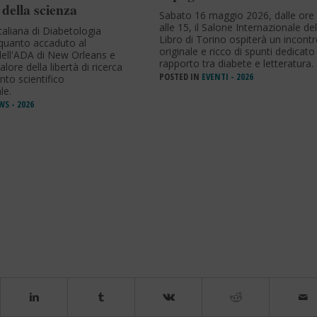
 della scienza
Sabato 16 maggio 2026, dalle ore
alle 15, il Salone Internazionale del
taliana di Diabetologia
Libro di Torino ospiterà un incont
uanto accaduto al
originale e ricco di spunti dedicato 
ell'ADA di New Orleans e
rapporto tra diabete e letteratura.
valore della libertà di ricerca
POSTED IN
EVENTI - 2026
nto scientifico
le.
S - 2026