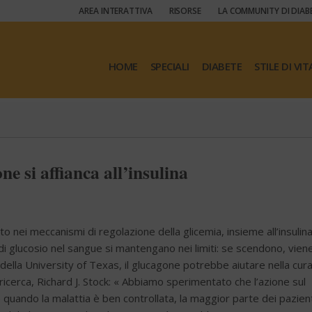
AREA INTERATTIVA
RISORSE
LA COMMUNITY DI DIAB
HOME
SPECIALI
DIABETE
STILE DI VIT
ne si affianca all’insulina
nei meccanismi di regolazione della glicemia, insieme all’insulina
li di glucosio nel sangue si mantengano nei limiti: se scendono, vien
della University of Texas, il glucagone potrebbe aiutare nella cura
a ricerca, Richard J. Stock: « Abbiamo sperimentato che l’azione sul
e quando la malattia è ben controllata, la maggior parte dei pazien