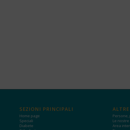
SEZIONI PRINCIPALI
ALTRE
Home page
Persone, 
Speciali
Le nostre 
Diabete
Area inter