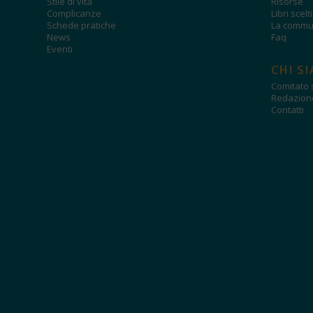
Stile di vita
Risorse
Complicanze
Libri scelt
Schede pratiche
La commun
News
Faq
Eventi
CHI S
Comitato s
Redazion
Contatti