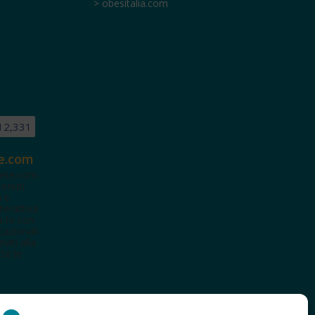
> obesitalia.com
12,331
e.com
ete.com
tenuti
i e
terattiva
a te con
cazionali
iviti alla
te le