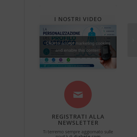
Una Vita Su Misura
I NOSTRI VIDEO
Pe
do
Click to accept marketing cookies
udi
and enable this content
REGISTRATI ALLA
NEWSLETTER
Ti terremo sempre aggiornato sulle
novità di
diabete.com