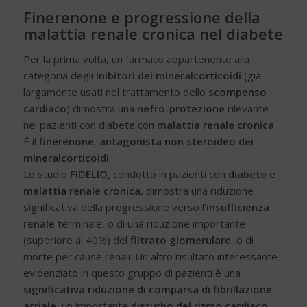
Finerenone e progressione della
malattia renale cronica nel diabete
Per la prima volta, un farmaco appartenente alla
categoria degli
inibitori dei mineralcorticoidi
(già
largamente usati nel trattamento dello
scompenso
cardiaco
) dimostra una
nefro-protezione
rilevante
nei pazienti con diabete con
malattia renale cronica
.
È il
finerenone
,
antagonista non steroideo dei
mineralcorticoidi
.
Lo studio
FIDELIO
, condotto in pazienti con
diabete
e
malattia renale cronica
, dimostra una riduzione
significativa della progressione verso l’
insufficienza
renale
terminale, o di una riduzione importante
(superiore al 40%) del
filtrato glomerulare
, o di
morte per cause renali. Un altro risultato interessante
evidenziato in questo gruppo di pazienti è una
significativa riduzione di comparsa di fibrillazione
atriale
, un importante
disturbo del ritmo cardiaco
,