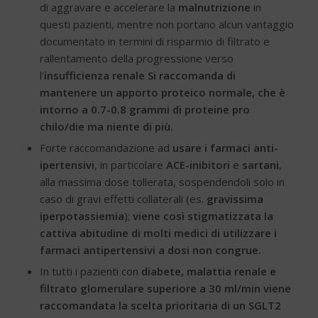
di aggravare e accelerare la
malnutrizione
in
questi pazienti, mentre non portano alcun vantaggio
documentato in termini di risparmio di filtrato e
rallentamento della progressione verso
l’
insufficienza renale
Si raccomanda di
mantenere un apporto proteico normale, che è
intorno a 0.7-0.8 grammi di proteine pro
chilo/die ma niente di più.
Forte raccomandazione ad
usare i farmaci anti-
ipertensivi
, in particolare
ACE-inibitori
e
sartani
,
alla massima dose tollerata, sospendendoli solo in
caso di gravi effetti collaterali (es.
gravissima
iperpotassiemia
);
viene così stigmatizzata la
cattiva abitudine di molti medici di utilizzare i
farmaci antipertensivi a dosi non congrue.
In tutti i pazienti con
diabete, malattia renale e
filtrato glomerulare superiore a 30 ml/min viene
raccomandata la scelta prioritaria di un SGLT2