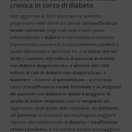
cronica in corso di diabete
Dati aggiornati al 2019 mostrano un aumento
progressivo nelle ultime tre decadi dell’
insufficienza
renale terminale
negli Stati Uniti e tutti i paesi
industrializzati. Il
diabete
è una malattia in aumento
esponenziale, una vera e propria pandemia parallela a
quella dell’obesità e del Covid-19, e
si stima che nel
2045 ci saranno 629 milioni di persone al mondo
con diabete diagnosticato, e almeno altri 200
milioni di casi di diabete non diagnosticati.
Il
diabete
è – insieme all’
ipertensione
– la principale
causa di
insufficienza renale terminale
e
la prognosi
dei pazienti con diabete in dialisi è peggiore di
quella di molte neoplasie
(solo le
neoplasie
più
aggressive, quali quelle dello
stomaco
, del
polmone
,
del
pancrea
s si associano ad una prognosi peggiore
rispetto alla combinazione di
diabete + insufficienza
renale terminale
). È necessaria dunque una maggiore