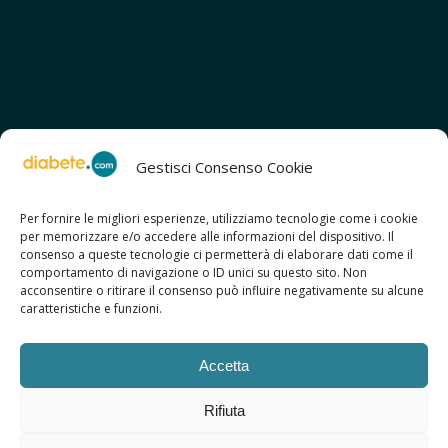
Gestisci Consenso Cookie
Per fornire le migliori esperienze, utilizziamo tecnologie come i cookie
per memorizzare e/o accedere alle informazioni del dispositivo. Il
SCOPRI ANCHE:
consenso a queste tecnologie ci permetterà di elaborare dati come il
> ilmiodiabete.com
comportamento di navigazione o ID unici su questo sito. Non
> casadiabete.it
acconsentire o ritirare il consenso può influire negativamente su alcune
> digitaldiabetes.srl
caratteristiche e funzioni.
> obesitalia.com
Accetta
Rifiuta
© 2026 Copyright - Diabete.com