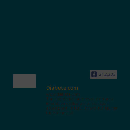
212,333
Diabete.com
www.diabete.com
Tanti contenuti autorevoli e un'area
interattiva dedicata a te con spazi
educazionali e test. Iscriviti alla NL per
tutte le novità!