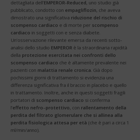
dettagliata dell’
EMPEROR-Reduced
, uno studio già
pubblicato, condotto con
empagliflozin
, che aveva
dimostrato una significativa
riduzione del rischio di
scompenso cardiaco
e di morte per
scompenso
cardiaco
in soggetti con e senza diabete.
Un’osservazione rilevante emersa da recenti sotto-
analisi dello studio
EMPEROR
è la straordinaria rapidità
della
protezione esercitata nei confronti dello
scompenso cardiaco
che è altamente prevalente nei
pazienti con
malattia renale cronica
. Già dopo
pochissimi giorni di trattamento si evidenzia una
differenza significativa fra il braccio in placebo e quello
in trattamento. Inoltre, anche in questi soggetti fragili
portatori di
scompenso cardiaco
si conferma
l’
effetto nefro
–
protettivo
, con
rallentamento della
perdita del filtrato glomerulare
che si allinea
alla
perdita fisiologica attesa per età
(che è pari a circa 1
ml/min/anno).