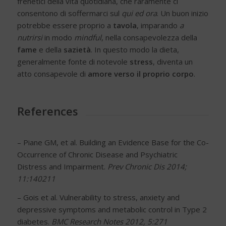
frenetici della vita quotidiana, che raramente ci
consentono di soffermarci sul
qui ed ora
. Un buon inizio
potrebbe essere proprio a
tavola
, imparando
a
nutrirsi
in modo
mindful
, nella consapevolezza della
fame
e della
sazietà
. In questo modo la dieta,
generalmente fonte di notevole
stress
, diventa un
atto consapevole di
amore verso il proprio corpo
.
References
– Piane GM, et al. Building an Evidence Base for the Co-
Occurrence of Chronic Disease and Psychiatric
Distress and Impairment.
Prev Chronic Dis 2014;
11:140211
– Gois et al. Vulnerability to stress, anxiety and
depressive symptoms and metabolic control in Type 2
diabetes.
BMC Research Notes 2012, 5:271