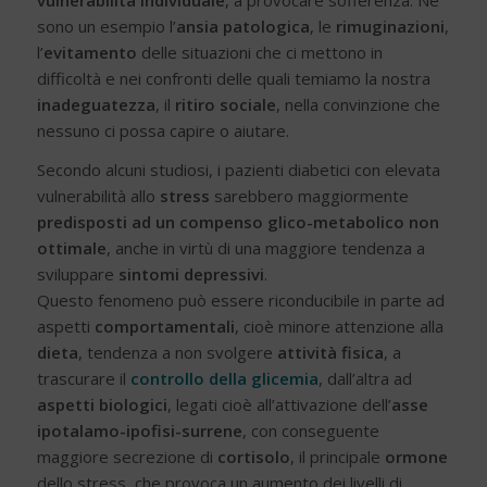
sono un esempio l’
ansia patologica
, le
rimuginazioni
,
l’
evitamento
delle situazioni che ci mettono in
difficoltà e nei confronti delle quali temiamo la nostra
inadeguatezza
, il
ritiro sociale
, nella convinzione che
nessuno ci possa capire o aiutare.
Secondo alcuni studiosi, i pazienti diabetici con elevata
vulnerabilità allo
stress
sarebbero maggiormente
predisposti ad un compenso glico-metabolico non
ottimale
, anche in virtù di una maggiore tendenza a
sviluppare
sintomi depressivi
.
Questo fenomeno può essere riconducibile in parte ad
aspetti
comportamentali
, cioè minore attenzione alla
dieta
, tendenza a non svolgere
attività fisica
, a
trascurare il
controllo della glicemia
, dall’altra ad
aspetti biologici
, legati cioè all’attivazione dell’
asse
ipotalamo-ipofisi-surrene
, con conseguente
maggiore secrezione di
cortisolo
, il principale
ormone
dello stress, che provoca un aumento dei livelli di