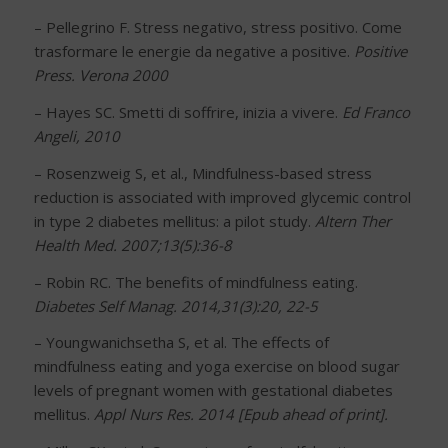
– Pellegrino F. Stress negativo, stress positivo. Come
trasformare le energie da negative a positive.
Positive
Press. Verona 2000
– Hayes SC. Smetti di soffrire, inizia a vivere.
Ed Franco
Angeli, 2010
– Rosenzweig S, et al., Mindfulness-based stress
reduction is associated with improved glycemic control
in type 2 diabetes mellitus: a pilot study.
Altern Ther
Health Med. 2007;13(5):36-8
– Robin RC. The benefits of mindfulness eating.
Diabetes Self Manag. 2014,31(3):20, 22-5
– Youngwanichsetha S, et al. The effects of
mindfulness eating and yoga exercise on blood sugar
levels of pregnant women with gestational diabetes
mellitus.
Appl Nurs Res. 2014 [Epub ahead of print].