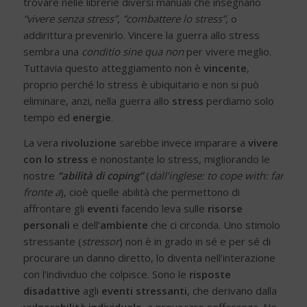
trovare nelle librerie diversi manuali che insegnano
“vivere senza stress”
,
“combattere lo stress”
, o
addirittura prevenirlo. Vincere la guerra allo stress
sembra una
conditio sine qua non
per vivere meglio.
Tuttavia questo atteggiamento non è
vincente
,
proprio perché lo stress è ubiquitario e non si può
eliminare, anzi, nella guerra allo
stress
perdiamo solo
tempo ed
energie
.
La vera
rivoluzione
sarebbe invece imparare a
vivere
con lo stress
e nonostante lo stress, migliorando le
nostre
“abilità di coping”
(
dall’inglese: to cope with: far
fronte a
), cioè quelle abilità che permettono di
affrontare gli
eventi
facendo leva sulle
risorse
personali
e dell’
ambiente
che ci circonda. Uno stimolo
stressante (
stressor
) non è in grado in sé e per sé di
procurare un danno diretto, lo diventa nell’interazione
con l’individuo che colpisce. Sono le
risposte
disadattive
agli
eventi stressanti
, che derivano dalla
vulnerabilità individuale
, a provocare sofferenza. Ne