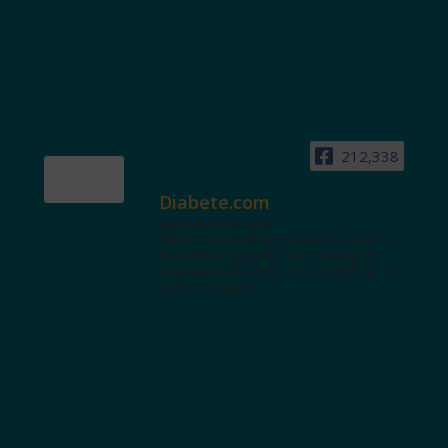
212,338
Diabete.com
www.diabete.com
Tanti contenuti autorevoli e un'area
interattiva dedicata a te con spazi
educazionali e test. Iscriviti alla NL per
tutte le novità!