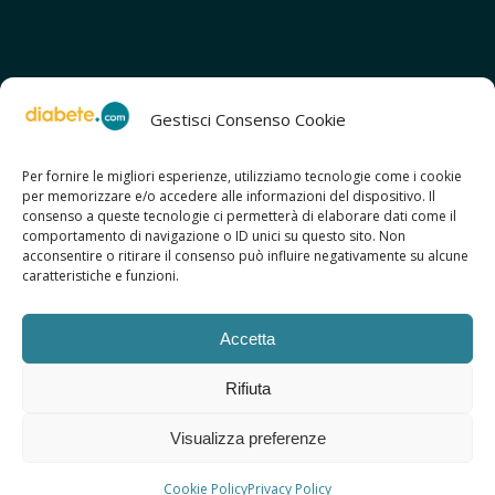
Gestisci Consenso Cookie
Per fornire le migliori esperienze, utilizziamo tecnologie come i cookie
per memorizzare e/o accedere alle informazioni del dispositivo. Il
SCOPRI ANCHE:
consenso a queste tecnologie ci permetterà di elaborare dati come il
> ilmiodiabete.com
comportamento di navigazione o ID unici su questo sito. Non
> casadiabete.it
acconsentire o ritirare il consenso può influire negativamente su alcune
> digitaldiabetes.srl
caratteristiche e funzioni.
> obesitalia.com
Accetta
Rifiuta
© 2026 Copyright - Diabete.com
Visualizza preferenze
Sitemap
Privacy Policy
Regolamento d’uso
Cookie Policy
Copyright
Credits
Cookie Policy
Privacy Policy