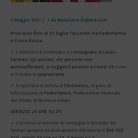
/
/
5 Maggio 2021
da
Redazione Diabete.com
Protratto fino al 31 luglio l’accordo tra Federfarma
e Croce Rossa
✓ L’obiettivo è continuare a
consegnare a casa i
farmaci
agli
anziani
, alle
persone non
autosufficienti
, ai
soggetti positivi a Covid-19
o che
si trovano in
quarantena
.
✓ A riportare la notizia è
FiloDiretto
, organo di
informazione di
Federfarma
, Federazione nazionale
dei titolari di farmacia italiani.
SERVIZIO 24 ORE SU 24
✓ L’accesso al servizio di consegna a domicilio dei
farmaci avviene esclusivamente attraverso il
800 065
510, attivo 24 ore su 24, 7 giorni su 7