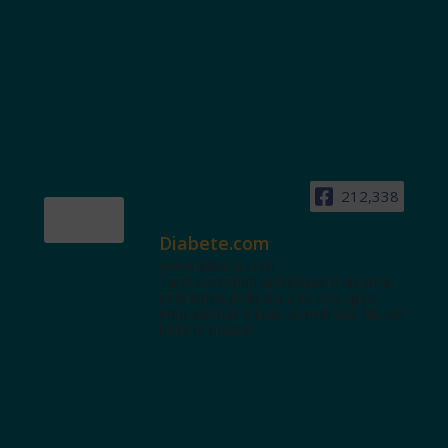
212,338
Diabete.com
www.diabete.com
Tanti contenuti autorevoli e un'area
interattiva dedicata a te con spazi
educazionali e test. Iscriviti alla NL per
tutte le novità!