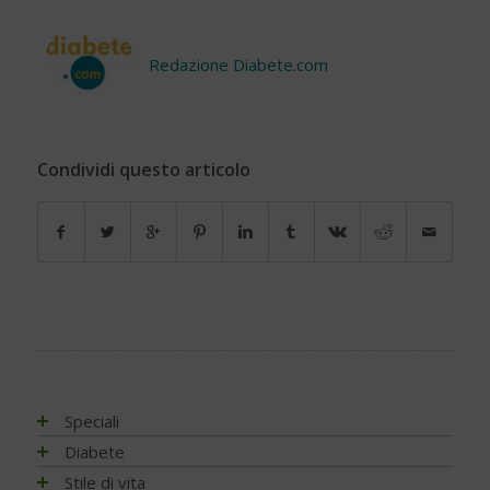
Redazione Diabete.com
Condividi questo articolo
Speciali
Antiossidanti e radicali liberi
Diabete
Assistenza e diabete
Impatto socio-sanitario
Stile di vita