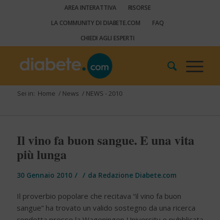
AREA INTERATTIVA
RISORSE
LA COMMUNITY DI DIABETE.COM
FAQ
CHIEDI AGLI ESPERTI
Sei in:
Home
/
News
/
NEWS - 2010
Il vino fa buon sangue. E una vita
più lunga
/
/
30 Gennaio 2010
da
Redazione Diabete.com
Il proverbio popolare che recitava “il vino fa buon
sangue” ha trovato un valido sostegno da una ricerca
condotta presso la Wageningen University e pubblicata