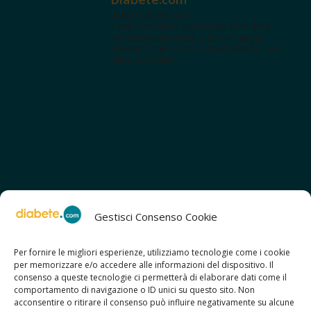
www.diabete.com
Tanti contenuti autorevoli e un'area
interattiva dedicata a te con spazi
educazionali e test. Iscriviti alla NL per
tutte le novità!
Gestisci Consenso Cookie
Per fornire le migliori esperienze, utilizziamo tecnologie come i cookie
per memorizzare e/o accedere alle informazioni del dispositivo. Il
SCOPRI ANCHE:
consenso a queste tecnologie ci permetterà di elaborare dati come il
> ilmiodiabete.com
comportamento di navigazione o ID unici su questo sito. Non
> casadiabete.it
acconsentire o ritirare il consenso può influire negativamente su alcune
> digitaldiabetes.srl