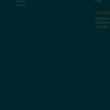
News
Faq
Eventi
CHI S
Comitato s
Redazion
Contatti