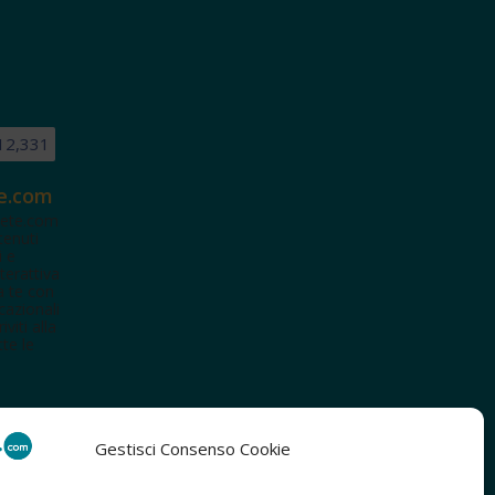
12,331
e.com
ete.com
tenuti
i e
terattiva
a te con
cazionali
iviti alla
te le
Gestisci Consenso Cookie