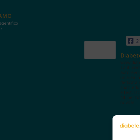
IAMO
cientifico
e
2
Diabet
www.diab
Tanti con
autorevol
un'area in
dedicata 
spazi edu
e test. Iscr
NL per tut
novità!