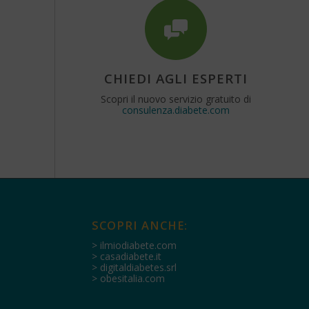
CHIEDI AGLI ESPERTI
Scopri il nuovo servizio gratuito di
consulenza.diabete.com
SCOPRI ANCHE:
> ilmiodiabete.com
> casadiabete.it
> digitaldiabetes.srl
> obesitalia.com