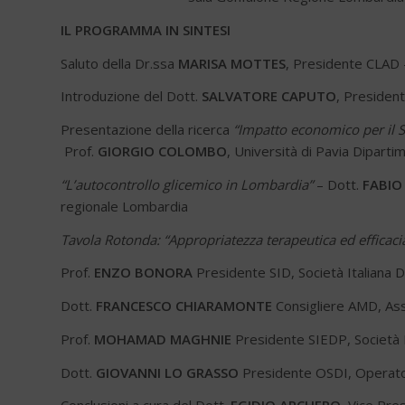
IL PROGRAMMA IN SINTESI
Saluto della Dr.ssa
MARISA MOTTES
, Presidente CLAD 
Introduzione del Dott.
SALVATORE CAPUTO
, President
Presentazione della ricerca
“Impatto economico per il Se
Prof.
GIORGIO COLOMBO
, Università di Pavia Dipart
“L’autocontrollo glicemico in Lombardia”
– Dott.
FABIO 
regionale Lombardia
Tavola Rotonda: “Appropriatezza terapeutica ed effica
Prof.
ENZO BONORA
Presidente SID, Società Italiana D
Dott.
FRANCESCO CHIARAMONTE
Consigliere AMD, Ass
Prof.
MOHAMAD MAGHNIE
Presidente SIEDP, Società I
Dott.
GIOVANNI LO GRASSO
Presidente OSDI, Operatori 