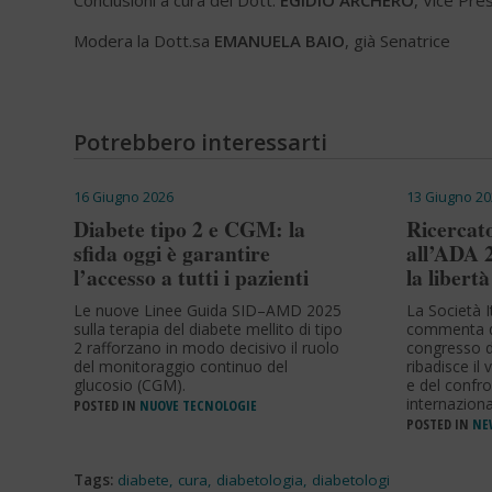
Conclusioni a cura del Dott.
EGIDIO ARCHERO
, Vice Pre
Modera la Dott.sa
EMANUELA BAIO
, già Senatrice
Potrebbero interessarti
16 Giugno 2026
13 Giugno 20
Diabete tipo 2 e CGM: la
Ricercato
sfida oggi è garantire
all’ADA 
l’accesso a tutti i pazienti
la libertà
Le nuove Linee Guida SID–AMD 2025
La Società I
sulla terapia del diabete mellito di tipo
commenta q
2 rafforzano in modo decisivo il ruolo
congresso d
del monitoraggio continuo del
ribadisce il 
glucosio (CGM).
e del confro
internaziona
POSTED IN
NUOVE TECNOLOGIE
POSTED IN
NEW
Tags:
diabete
,
cura
,
diabetologia
,
diabetologi