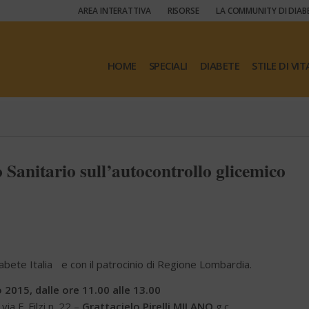
AREA INTERATTIVA
RISORSE
LA COMMUNITY DI DIAB
HOME
SPECIALI
DIABETE
STILE DI VIT
 Sanitario sull’autocontrollo glicemico
iabete Italia e con il patrocinio di Regione Lombardia.
o 2015, dalle ore 11.00 alle 13.00
a F. Filzi n. 22 –
Grattacielo Pirelli MILANO
g.c.