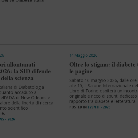
sidente Diabete Italia
26
14 Maggio 2026
ri allontanati
Oltre lo stigma: il diabete 
2026: la SID difende
le pagine
 della scienza
Sabato 16 maggio 2026, dalle ore
alle 15, il Salone Internazionale del
taliana di Diabetologia
Libro di Torino ospiterà un incont
uanto accaduto al
originale e ricco di spunti dedicato 
ell'ADA di New Orleans e
rapporto tra diabete e letteratura.
valore della libertà di ricerca
POSTED IN
EVENTI - 2026
nto scientifico
le.
S - 2026