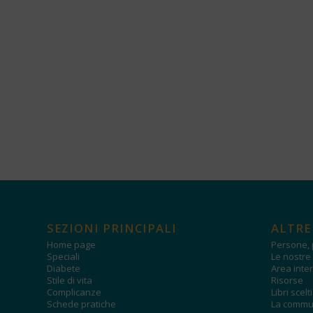
SEZIONI PRINCIPALI
ALTRE
Home page
Persone, 
Speciali
Le nostre 
Diabete
Area inter
Stile di vita
Risorse
Complicanze
Libri scelt
Schede pratiche
La commun