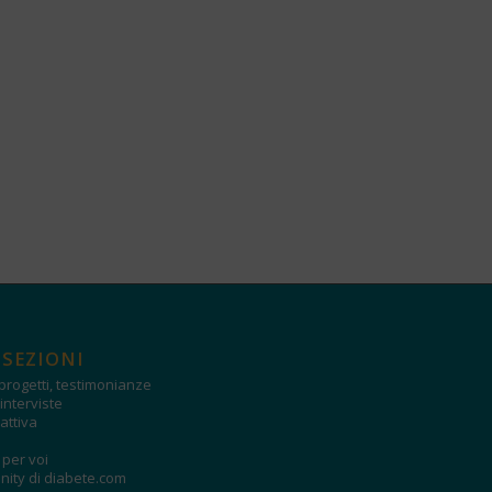
 SEZIONI
progetti, testimonianze
interviste
attiva
i per voi
ity di diabete.com