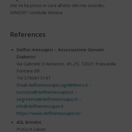
che mi ha preso in cura all’atto del mio esordio.
GRAZIE!” conclude Monica.
References
Delfini messapici – Associazione Giovani
Diabetici
Via Gabriele D’Annunzio, 45-25, 72021 Francavilla
Fontana BR
Tel 3760615197
Email
delfinimessapici.agd@libero.it
–
iscrizioni@delfinimessapici.it
–
segreteria@delfinimessapici.it
–
info@delfinimessapici.it
https://www.delfinimessapici.it/
ASL Brindisi
PUGLIA Salute