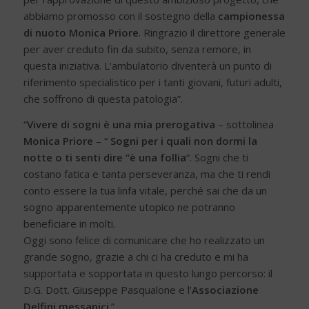
abbiamo promosso con il sostegno della
campionessa
di nuoto Monica Priore
. Ringrazio il direttore generale
per aver creduto fin da subito, senza remore, in
questa iniziativa. L’ambulatorio diventerà un punto di
riferimento specialistico per i tanti giovani, futuri adulti,
che soffrono di questa patologia”.
“
Vivere di sogni è una mia prerogativa
– sottolinea
Monica Priore
– “
Sogni per i quali non dormi la
notte o ti senti dire “è una follia
“. Sogni che ti
costano fatica e tanta perseveranza, ma che ti rendi
conto essere la tua linfa vitale, perché sai che da un
sogno apparentemente utopico ne potranno
beneficiare in molti.
Oggi sono felice di comunicare che ho realizzato un
grande sogno, grazie a chi ci ha creduto e mi ha
supportata e sopportata in questo lungo percorso: il
D.G. Dott. Giuseppe Pasqualone e l’
Associazione
Delfini messapici
.”