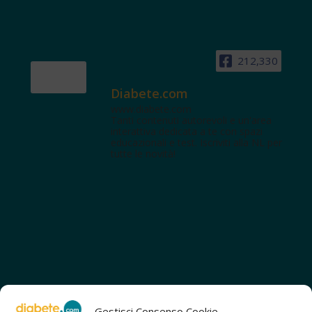
212,330
Diabete.com
www.diabete.com
Tanti contenuti autorevoli e un'area
interattiva dedicata a te con spazi
educazionali e test. Iscriviti alla NL per
tutte le novità!
Gestisci Consenso Cookie