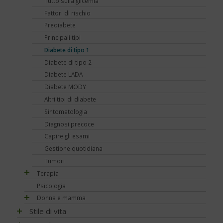
Tutto sulla glicemia
Diabete e obesità
Fattori di rischio
Diabete, obesità e attività fisica
Prediabete
Diabete e celiachia
Principali tipi
Diabete e ricerca
Diabete di tipo 1
Diabete e sonno
Diabete di tipo 2
Diabete e udito
Diabete LADA
Diabete e osteoporosi
Diabete MODY
Diabete, cute e prurito
Altri tipi di diabete
Educazione terapeutica e diabete
Sintomatologia
Emoglobina glicata
Diagnosi precoce
Estate, viaggi e vacanze
Capire gli esami
Glucometri di ultima generazione
Gestione quotidiana
Glucometro
Tumori
Ipoglicemia
Terapia
Nutraceutici
Psicologia
Terapia del diabete
Pressione - Ipertensione arteriosa
Donna e mamma
Terapia dell'obesità
Unghie e onicopatie
Metformina e altre terapie
Diabete al femminile
Stile di vita
Varici e insufficienza venosa cronica
Insulina e glucagone
Diabete gestazionale