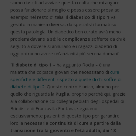
siamo riusciti ad avviare questa realtà che mi auguro
possa funzionare al meglio e possa essere presa ad
esempio nel resto d’Italia. Il
diabetico di tipo 1
va
gestito in maniera diversa, da specialisti formati su
questa patologia. Un diabetico ben curato avrà meno
problemi davanti a sé: le
complicanze
sofferte da chi è
seguito a dovere si annullano e i ragazzi diabetici di
oggi potranno avere un’anzianità più serena domani”.
“Il
diabete di tipo 1
– ha aggiunto Rodia – è una
malattia che colpisce giovani che necessitano di
cure
specifiche e differenti rispetto a quelle di chi soffre di
diabete di tipo 2
. Questo centro è unico, almeno per
quello che riguarda la
Puglia
, proprio perché qui, grazie
alla collaborazione coi colleghi pediatri degli ospedali di
Brindisi e di Francavilla Fontana, seguiamo
esclusivamente pazienti di questo tipo per garantire
loro la
necessaria continuità di cure a partire dalla
transizione tra la gioventù e l’età adulta, dai 18