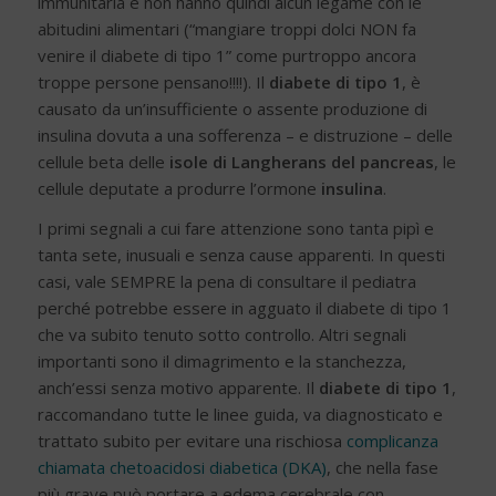
immunitaria e non hanno quindi alcun legame con le
abitudini alimentari (“mangiare troppi dolci NON fa
venire il diabete di tipo 1” come purtroppo ancora
troppe persone pensano!!!!). Il
diabete di tipo 1
, è
causato da un’insufficiente o assente produzione di
insulina dovuta a una sofferenza – e distruzione – delle
cellule beta delle
isole di Langherans del pancreas
, le
cellule deputate a produrre l’ormone
insulina
.
I primi segnali a cui fare attenzione sono tanta pipì e
tanta sete, inusuali e senza cause apparenti. In questi
casi, vale SEMPRE la pena di consultare il pediatra
perché potrebbe essere in agguato il diabete di tipo 1
che va subito tenuto sotto controllo. Altri segnali
importanti sono il dimagrimento e la stanchezza,
anch’essi senza motivo apparente. Il
diabete di tipo 1
,
raccomandano tutte le linee guida, va diagnosticato e
trattato subito per evitare una rischiosa
complicanza
chiamata chetoacidosi diabetica (DKA)
, che nella fase
più grave può portare a edema cerebrale con