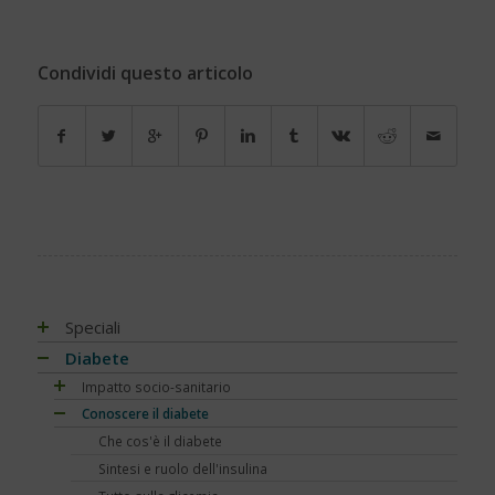
Condividi questo articolo
Speciali
Antiossidanti e radicali liberi
Diabete
Assistenza e diabete
Impatto socio-sanitario
Associazioni di pazienti con diabete
Conoscere il diabete
Mondo, Europa
Automonitoraggio glicemia
Italia
Che cos'è il diabete
Centenario dell'insulina
Regioni
Sintesi e ruolo dell'insulina
COVID-19 e diabete