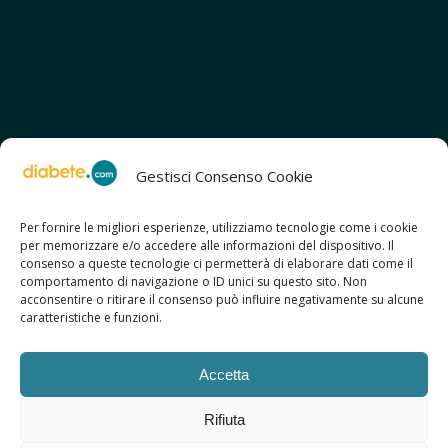
Gestisci Consenso Cookie
Per fornire le migliori esperienze, utilizziamo tecnologie come i cookie
per memorizzare e/o accedere alle informazioni del dispositivo. Il
SCOPRI ANCHE:
consenso a queste tecnologie ci permetterà di elaborare dati come il
> ilmiodiabete.com
comportamento di navigazione o ID unici su questo sito. Non
> casadiabete.it
acconsentire o ritirare il consenso può influire negativamente su alcune
> digitaldiabetes.srl
caratteristiche e funzioni.
> obesitalia.com
Accetta
Rifiuta