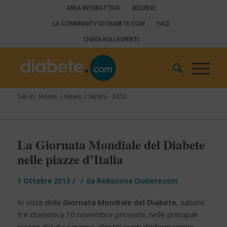
AREA INTERATTIVA
RISORSE
LA COMMUNITY DI DIABETE.COM
FAQ
CHIEDI AGLI ESPERTI
Sei in:
Home
/
News
/
NEWS - 2013
La Giornata Mondiale del Diabete
nelle piazze d’Italia
/
/
1 Ottobre 2013
da
Redazione Diabete.com
In vista della
Giornata Mondiale del Diabete
, sabato
9 e domenica 10 novembre prossimi, nelle principali
piazze d’Italia saranno allestiti punti d’informazione,