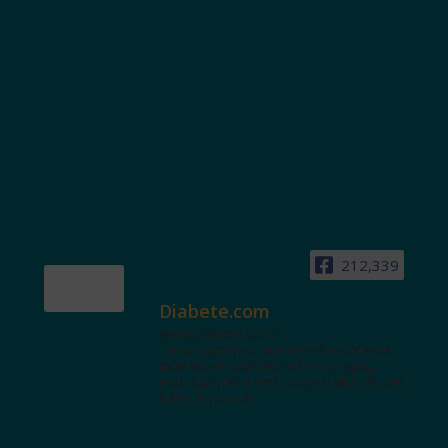
212,339
Diabete.com
www.diabete.com
Tanti contenuti autorevoli e un'area
interattiva dedicata a te con spazi
educazionali e test. Iscriviti alla NL per
tutte le novità!