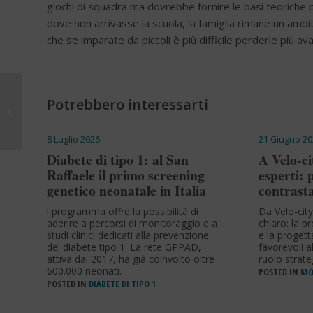
giochi di squadra ma dovrebbe fornire le basi teorich
dove non arrivasse la scuola, la famiglia rimane un ambi
che se imparate da piccoli è più difficile perderle più avan
7 aprile 2016, Giornata
Potrebbero interessarti
mondiale della salute,
dedicata al diabete
8 Luglio 2026
21 Giugno 20
Diabete di tipo 1: al San
A Velo-ci
Raffaele il primo screening
esperti:
genetico neonatale in Italia
contrasta
l programma offre la possibilità di
Da Velo-cit
aderire a percorsi di monitoraggio e a
chiaro: la pr
studi clinici dedicati alla prevenzione
e la progett
del diabete tipo 1. La rete GPPAD,
favorevoli
attiva dal 2017, ha già coinvolto oltre
ruolo strate
600.000 neonati.
POSTED IN
MO
POSTED IN
DIABETE DI TIPO 1