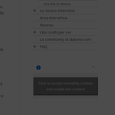
Una Vita Su Misura
ri
Le nostre interviste
llo
Progetti
Area interattiva
Ricerca
Risorse
Psicologia
Libri scelti per voi
Nutrizione
Alimentazione
La community di diabete.com
Diagnosi
Attività fisica
FAQ
la
Prevenzione e Terapia
Guide generali
FAQ - Scoprire di avere il diabete
Complicanze
Psicologia
Capire il diabete
Cani per diabetici
Tecnologia
Bambini e diabete
Application
Testimonianze
Il controllo del diabete
Ipoglicemia
tà
Click to accept marketing cookies
Diabete e donna
and enable this content
Gravidanza e diabete
re
Diabete, cuore e vasi
Diabete e attività fisica