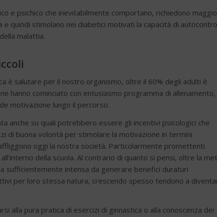
fisico e psichico che inevitabilmente comportano, richiedono maggio
ta e quindi stimolano nei diabetici motivati la capacità di autocontro
ella malattia.
ccoli
ca è salutare per il nostro organismo, oltre il 60% degli adulti è
one hanno cominciato con entusiasmo programma di allenamento, 
rde motivazione lungo il percorso.
trata anche su quali potrebbero essere gli incentivi psicologici che
zi di buona volontà per stimolare la motivazione in termini
affliggono oggi la nostra società. Particolarmente promettenti
’interno della scuola. Al contrario di quanto si pensi, oltre la me
isica sufficientemente intensa da generare benefici duraturi
o attivi per loro stessa natura, crescendo spesso tendono a diventa
si alla pura pratica di esercizi di ginnastica o alla conoscenza dei