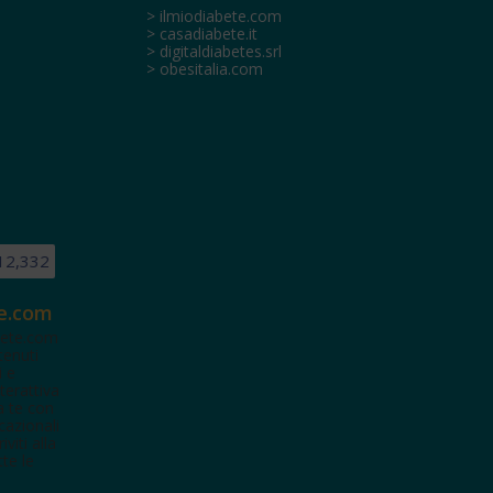
> ilmiodiabete.com
> casadiabete.it
> digitaldiabetes.srl
> obesitalia.com
12,332
e.com
ete.com
tenuti
i e
terattiva
a te con
cazionali
iviti alla
te le