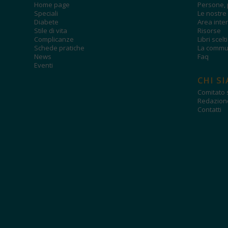
Home page
Persone, 
Speciali
Le nostre 
Diabete
Area inter
Stile di vita
Risorse
Complicanze
Libri scelt
Schede pratiche
La commun
News
Faq
Eventi
CHI S
Comitato s
Redazion
Contatti