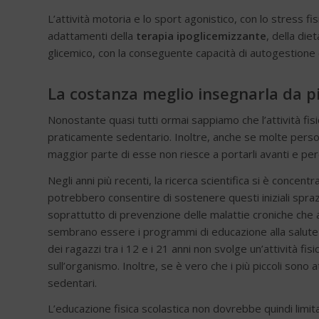
L’attività motoria e lo sport agonistico, con lo stress 
adattamenti della
terapia ipoglicemizzante
, della die
glicemico, con la conseguente capacità di autogestione d
La costanza meglio insegnarla da pi
Nonostante quasi tutti ormai sappiamo che l’attività fisi
praticamente sedentario. Inoltre, anche se molte pers
maggior parte di esse non riesce a portarli avanti e pe
Negli anni più recenti, la ricerca scientifica si è concen
potrebbero consentire di sostenere questi iniziali spraz
soprattutto di prevenzione delle malattie croniche che 
sembrano essere i programmi di educazione alla salute all
dei ragazzi tra i 12 e i 21 anni non svolge un’attività f
sull’organismo. Inoltre, se è vero che i più piccoli son
sedentari.
L’educazione fisica scolastica non dovrebbe quindi limitar