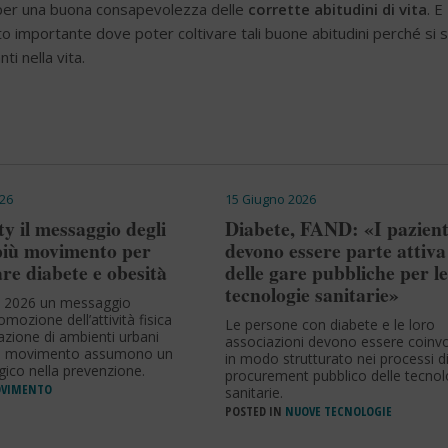
e per una buona consapevolezza delle
corrette abitudini di vita
. E
to importante dove poter coltivare tali buone abitudini perché si 
ti nella vita.
26
15 Giugno 2026
ty il messaggio degli
Diabete, FAND: «I pazient
 più movimento per
devono essere parte attiva
re diabete e obesità
delle gare pubbliche per le
tecnologie sanitarie»
y 2026 un messaggio
omozione dell’attività fisica
Le persone con diabete e le loro
azione di ambienti urbani
associazioni devono essere coinvo
 al movimento assumono un
in modo strutturato nei processi d
gico nella prevenzione.
procurement pubblico delle tecnol
VIMENTO
sanitarie.
POSTED IN
NUOVE TECNOLOGIE