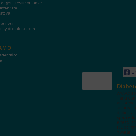
progetti, testimonianze
interviste
attiva
i per voi
ity di diabete.com
IAMO
cientifico
e
2
Diabet
www.diab
Tanti con
autorevol
un'area in
dedicata 
spazi edu
e test. Iscr
NL per tut
novità!