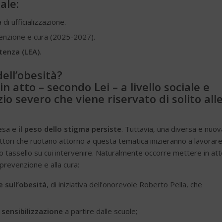
ale:
 di ufficializzazione.
nzione e cura (2025-2027).
stenza (LEA)
.
ell’obesità?
 atto – secondo Lei – a livello sociale e
io severo che viene riservato di solito all
resa e
il peso dello stigma persiste
. Tuttavia, una diversa e nuov
 attori che ruotano attorno a questa tematica inizieranno a lavorar
imo tassello su cui intervenire. Naturalmente occorre mettere in at
 prevenzione e alla cura:
 sull’obesità
, di iniziativa dell’onorevole Roberto Pella, che
sensibilizzazione
a partire dalle scuole;