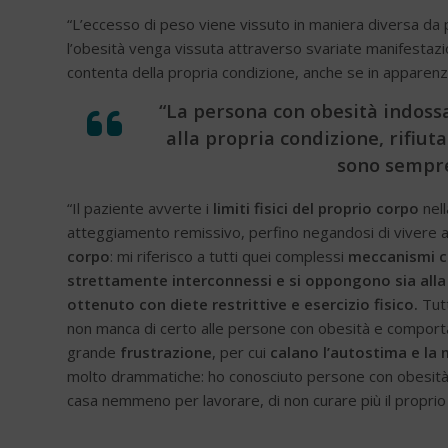
“L’eccesso di peso viene vissuto in maniera diversa da p
l’obesità venga vissuta attraverso svariate manifestazi
contenta della propria condizione, anche se in apparenza 
“La persona con obesità indoss
alla propria condizione, rifiut
sono sempre
“Il paziente avverte i
limiti fisici del proprio corpo
nell
atteggiamento remissivo, perfino negandosi di vivere app
corpo
: mi riferisco a tutti quei complessi
meccanismi ch
strettamente interconnessi e si oppongono sia alla
ottenuto con diete restrittive e esercizio fisico.
Tut
non manca di certo alle persone con obesità e comporta
grande
frustrazione
, per cui
calano l’autostima
e la
molto drammatiche: ho conosciuto persone con obesità ch
casa nemmeno per lavorare, di non curare più il proprio