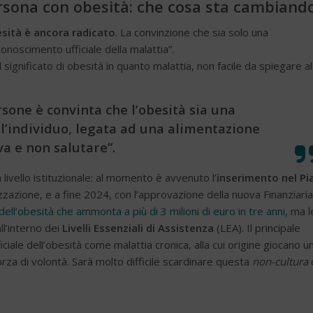
ersona con obesità: che cosa sta cambiand
esità è ancora radicato
. La convinzione che sia solo una
conoscimento ufficiale della malattia”.
il significato di obesità in quanto malattia, non facile da spiegare al
sone è convinta che l’obesità sia una
ll’individuo, legata ad una alimentazione
va e non salutare”.
 livello istituzionale: al momento è avvenuto l’
inserimento nel Pi
lizzazione, e a fine 2024, con l’approvazione della nuova Finanziaria,
ll’obesità che ammonta a più di 3 milioni di euro in tre anni,
ma l
ll’interno dei
Livelli Essenziali di Assistenza
(LEA). Il principale
iale dell’obesità come malattia cronica, alla cui origine giocano u
orza di volontà. Sarà molto difficile scardinare questa
non-cultura