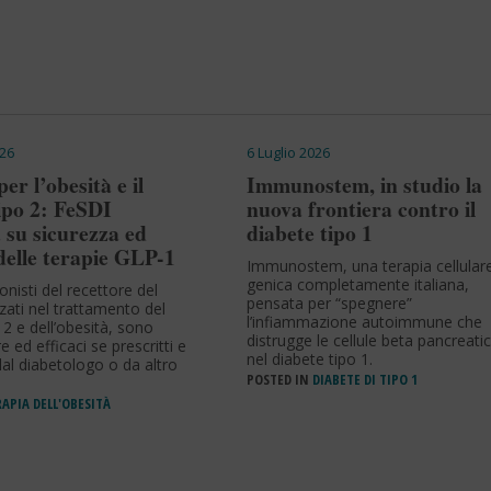
26
6 Luglio 2026
er l’obesità e il
Immunostem, in studio la
ipo 2: FeSDI
nuova frontiera contro il
 su sicurezza ed
diabete tipo 1
 delle terapie GLP-1
Immunostem, una terapia cellular
genica completamente italiana,
onisti del recettore del
pensata per “spegnere”
zzati nel trattamento del
l’infiammazione autoimmune che
 2 e dell’obesità, sono
distrugge le cellule beta pancreati
e ed efficaci se prescritti e
nel diabete tipo 1.
al diabetologo o da altro
POSTED IN
DIABETE DI TIPO 1
APIA DELL'OBESITÀ