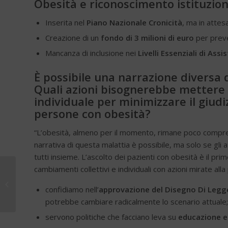
Obesità e riconoscimento istituzion
Inserita nel
Piano Nazionale Cronicità
, ma in attesa
Creazione di un
fondo di 3 milioni di euro
per preve
Mancanza di inclusione nei
Livelli Essenziali di Assi
È possibile una narrazione diversa d
Quali azioni bisognerebbe mettere in
individuale per minimizzare il giudiz
persone con obesità?
“L’obesità, almeno per il momento, rimane poco comp
narrativa di questa malattia è possibile, ma solo se gli
tutti insieme. L’ascolto dei pazienti con obesità è il pr
cambiamenti collettivi e individuali con azioni mirate alla
Speciale Normalità, 1^
confidiamo nell’
approvazione del Disegno Di Legge
Edizione
potrebbe cambiare radicalmente lo scenario attuale;
servono politiche che facciano leva su
educazione e 