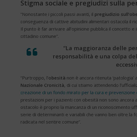
Stigma sociale e pregiudizi sulla p
“Nonostante i piccoli passi avanti, il
pregiudizio sull’ob
conseguenza di cattive abitudini alimentari ostacola il ri
Il punto è far arrivare all’opinione pubblica il concetto e 
cittadino comune”.
“La maggioranza delle per
responsabilità e una colpa de
eccessi
“Purtroppo, l’
obesità
non è ancora ritenuta ‘patologia’ a
Nazionale Cronicità
, di cui stiamo attendendo l’ufficia
creazione di un fondo mirato per la cura e prevenzione de
prestazioni per i pazienti con obesità non sono ancora a
ostacolo è proprio la mancanza di un riconoscimento uffic
serie di determinanti e variabili che vanno ben oltre la f
radicata nel sentire comune”.