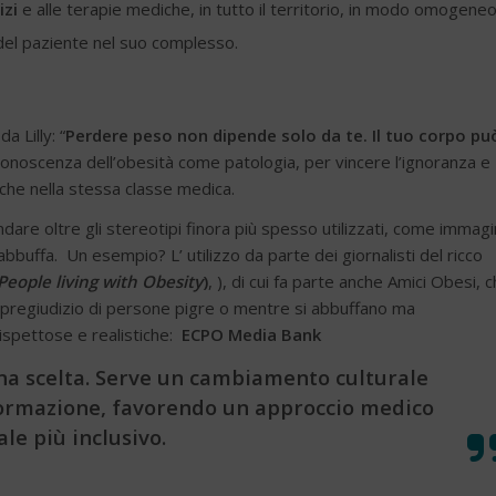
izi
e alle terapie mediche, in tutto il territorio, in modo omogeneo
del paziente nel suo complesso.
 Lilly: “
Perdere peso non dipende solo da te. Il tuo corpo pu
onoscenza dell’obesità come patologia, per vincere l’ignoranza e
nche nella stessa classe medica.
re oltre gli stereotipi finora più spesso utilizzati, come immagi
abbuffa. Un esempio? L’ utilizzo da parte dei giornalisti del ricco
People living with Obesity
)
, ), di cui fa parte anche Amici Obesi, 
 pregiudizio di persone pigre o mentre si abbuffano ma
ispettose e realistiche:
ECPO Media Bank
una scelta. Serve un cambiamento culturale
ormazione, favorendo un approccio medico
ale più inclusivo.