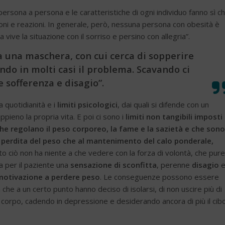
ersona a persona e le caratteristiche di ogni individuo fanno sì c
oni e reazioni. In generale, però, nessuna persona con obesità è
vive la situazione con il sorriso e persino con allegria”.
a una maschera, con cui cerca di sopperire
ando in molti casi il problema. Scavando ci
 sofferenza e disagio”.
a quotidianità e i
limiti psicologici
, dai quali si difende con un
ieno la propria vita. E poi ci sono i
limiti non tangibili imposti
e regolano il peso corporeo, la fame e la sazietà e che sono
 perdita del peso che al mantenimento del calo ponderale,
to ciò non ha niente a che vedere con la forza di volontà, che pure
 per il paziente una
sensazione di sconfitta
, perenne
disagio
 motivazione a perdere peso
. Le conseguenze possono essere
e a un certo punto hanno deciso di isolarsi, di non uscire più di
 corpo, cadendo in depressione e desiderando ancora di più il cibo