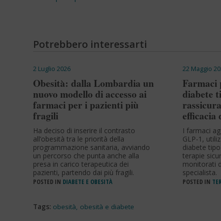
Potrebbero interessarti
2 Luglio 2026
22 Maggio 20
Obesità: dalla Lombardia un
Farmaci p
nuovo modello di accesso ai
diabete t
farmaci per i pazienti più
rassicura
fragili
efficacia
Ha deciso di inserire il contrasto
I farmaci ag
all’obesità tra le priorità della
GLP-1, utili
programmazione sanitaria, avviando
diabete tipo
un percorso che punta anche alla
terapie sicur
presa in carico terapeutica dei
monitorati d
pazienti, partendo dai più fragili.
specialista.
POSTED IN
DIABETE E OBESITÀ
POSTED IN
TER
Tags:
obesità
,
obesità e diabete