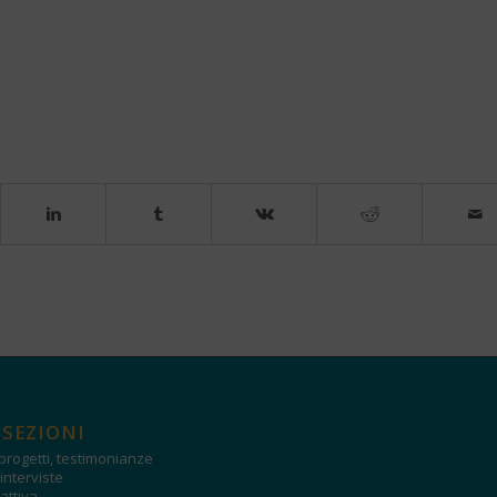
 SEZIONI
progetti, testimonianze
interviste
attiva