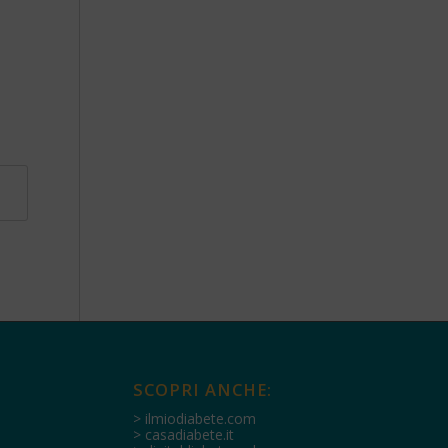
SCOPRI ANCHE:
> ilmiodiabete.com
> casadiabete.it