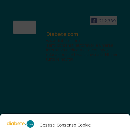
212,339
Diabete.com
www.diabete.com
Tanti contenuti autorevoli e un'area
interattiva dedicata a te con spazi
educazionali e test. Iscriviti alla NL per
tutte le novità!
Gestisci Consenso Cookie