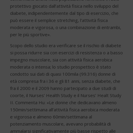
protettivo giocato dall’attività fisica nello sviluppo del
diabete, indipendentemente dal tipo di esercizio, che
può essere il semplice stretching, l’attività fisica
moderata e vigorosa, o una combinazione di entrambi,
per le più sportive».
Scopo dello studio era verificare se il rischio di diabete
si possa ridurre sia con esercizi di resistenza o a basso
impegno muscolare, sia con attività fisica aerobica
moderata o intensa; lo studio prospettico è stato
condotto sui dati di quasi 100mila (99.316) donne di
età compresa fra i 36 e gli 81 anni, senza diabete, che
fra il 2000 e il 2009 hanno partecipato a due studi di
coorte, il Nurses’ Health Study e il Nurses’ Healt Study
II. Commenta Hu: «Le donne che dedicavano almeno
150min/settimana all’attività fisica aerobica moderata
e vigorosa e almeno 60min/settimana al
potenziamento muscolare, avevano probabilità di
ammalarsi significativamente più basse rispetto alle