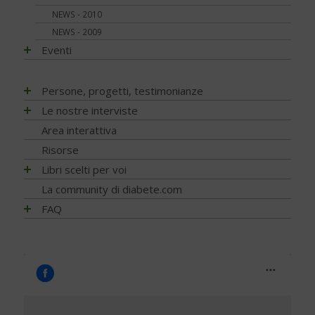
Pressione - Ipertensione arteriosa
Viaggi e vacanze
NEWS - 2010
Unghie e onicopatie
Visite ed esami
NEWS - 2009
Varici e insufficienza venosa cronica
Eventi
EVENTI - 2026
Persone, progetti, testimonianze
EVENTI - 2025
Matteo Porru. L’incontro con il giovane scrittore cagliaritano
Le nostre interviste
con diabete tipo 1
EVENTI - 2024
Progetti
Area interattiva
Diabete tipo 1 non ti voglio
EVENTI - 2023
Ricerca
Risorse
Stilnuovo: la palestra della Salute
EVENTI - 2022
Psicologia
Libri scelti per voi
Il mio diabete: vocazione alla ricerca… con un tocco di
EVENTI - 2021
poesia
Nutrizione
Alimentazione
La community di diabete.com
EVENTI - 2020
Team Novo-Nordisk Milano-Sanremo
Diagnosi
Attività fisica
FAQ
EVENTI - 2019
For a piece of cake
Prevenzione e Terapia
Guide generali
FAQ - Scoprire di avere il diabete
EVENTI - 2018
Trip Therapy Blog Claudio Pelizzeni
Complicanze
Psicologia
Capire il diabete
EVENTI - 2017
Greendogs
Cani per diabetici
Tecnologia
Bambini e diabete
EVENTI - 2016
Fabio Braga
Application
Testimonianze
Il controllo del diabete
EVENTI - 2015
T’Ai Chi Ch’Uan - Un’ avventura… nel benessere
Ipoglicemia
EVENTI - 2014
Da Alba a Gibilterra, in bicicletta. Dopo 48 anni di DT1 si
può!
Diabete e donna