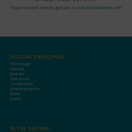
Scopri il nuovo servizio gratuito di
consulenza.diabete.com
SEZIONI PRINCIPALI
Home page
Speciali
Diabete
Stile di vita
Complicanze
Schede pratiche
News
Eventi
ALTRE SEZIONI