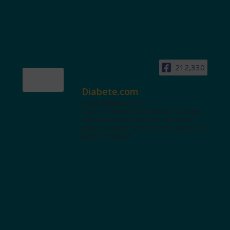
212,330
Diabete.com
www.diabete.com
Tanti contenuti autorevoli e un'area
interattiva dedicata a te con spazi
educazionali e test. Iscriviti alla NL per
tutte le novità!