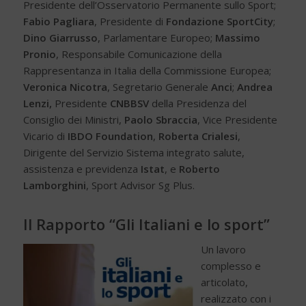
Presidente dell’Osservatorio Permanente sullo Sport;
Fabio Pagliara
, Presidente di
Fondazione SportCity
;
Dino Giarrusso
, Parlamentare Europeo;
Massimo
Pronio
, Responsabile Comunicazione della
Rappresentanza in Italia della Commissione Europea;
Veronica Nicotra
, Segretario Generale
Anci
;
Andrea
Lenzi,
Presidente
CNBBSV
della Presidenza del
Consiglio dei Ministri,
Paolo Sbraccia
, Vice Presidente
Vicario di
IBDO Foundation
,
Roberta Crialesi
,
Dirigente del Servizio Sistema integrato salute,
assistenza e previdenza
Istat
, e
Roberto
Lamborghini
, Sport Advisor Sg Plus.
Il Rapporto “Gli Italiani e lo sport”
Un lavoro
complesso e
articolato,
realizzato con i