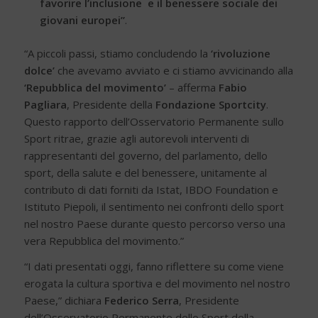
favorire l’inclusione e il benessere sociale dei
giovani europei”
.
“A piccoli passi, stiamo concludendo la
‘rivoluzione
dolce’
che avevamo avviato e ci stiamo avvicinando alla
‘Repubblica del movimento’
– afferma
Fabio
Pagliara
, Presidente della
Fondazione Sportcity
.
Questo rapporto dell’Osservatorio Permanente sullo
Sport ritrae, grazie agli autorevoli interventi di
rappresentanti del governo, del parlamento, dello
sport, della salute e del benessere, unitamente al
contributo di dati forniti da Istat, IBDO Foundation e
Istituto Piepoli, il sentimento nei confronti dello sport
nel nostro Paese durante questo percorso verso una
vera Repubblica del movimento.”
“I dati presentati oggi, fanno riflettere su come viene
erogata la cultura sportiva e del movimento nel nostro
Paese,” dichiara
Federico Serra
, Presidente
dell’Osservatorio Permanente dello Sport della