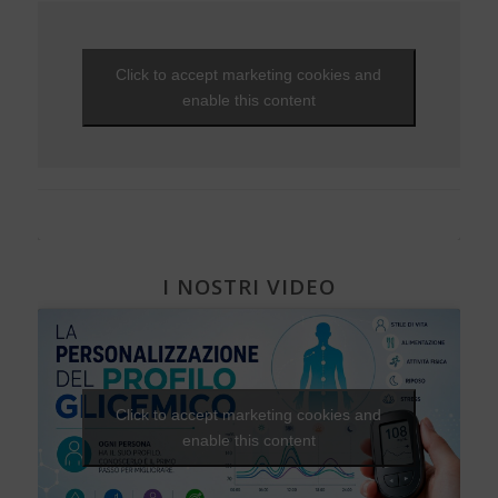
Ipoglicemia
EVENTI - 2014
Da Alba a Gibilterra, in bicicletta. Dopo 48 anni di DT1 si
può!
Diabete e donna
EVENTI - 2013
Che fantastica storia è la vita
Gravidanza e diabete
EVENTI - 2012
Click to accept marketing cookies and
Una Vita Su Misura
Diabete, cuore e vasi
EVENTI - 2010
enable this content
Diabete e attività fisica
I NOSTRI VIDEO
Click to accept marketing cookies and
enable this content