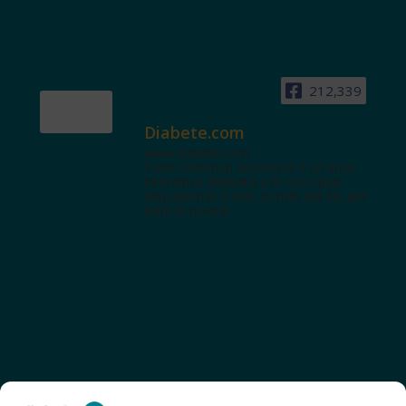
212,339
Diabete.com
www.diabete.com
Tanti contenuti autorevoli e un'area
interattiva dedicata a te con spazi
educazionali e test. Iscriviti alla NL per
tutte le novità!