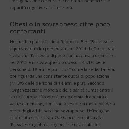
l’ossigenazione cerebrale e ha effetti benefici sulle
capacità cognitive a tutte le età.
Obesi o in sovrappeso cifre poco
confortanti
Nel nostro paese l’ultimo Rapporto Bes (Benessere
equo sostenibile) presentato nel 2014 da Cnel e Istat
rivela che “l’eccesso di peso non accenna a diminuire –
nel 2013 è in sovrappeso o obeso il 44,1% delle
persone di 18 anni e più – cosi” come la sedentarietà,
che riguarda una consistente quota di popolazione
(41,3% delle persone di 14 anni e piu’). Secondo
l’Organizzazione mondiale della sanità (Oms) entro il
2030 l’Europa affronterà un’epidemia di obesità di
vaste dimensioni, con tanti paesi in cui molto più della
metà degli adulti saranno sovrappeso. Un’indagine
pubblicata sulla rivista
The Lancet
e relativa alla
‘Prevalenza globale, regionale e nazionale del