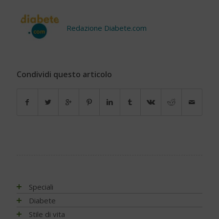
Redazione Diabete.com
Condividi questo articolo
Speciali
Antiossidanti e radicali liberi
Diabete
Assistenza e diabete
Impatto socio-sanitario
Stile di vita